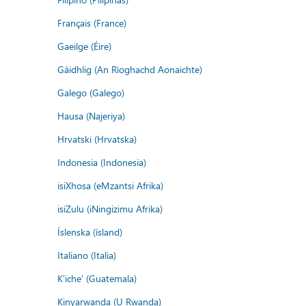
Français (France)
Gaeilge (Éire)
Gàidhlig (An Rìoghachd Aonaichte)
Galego (Galego)
Hausa (Najeriya)
Hrvatski (Hrvatska)
Indonesia (Indonesia)
isiXhosa (eMzantsi Afrika)
isiZulu (iNingizimu Afrika)
Íslenska (ísland)
Italiano (Italia)
K'iche' (Guatemala)
Kinyarwanda (U Rwanda)