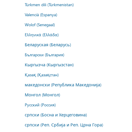
Türkmen dili (Türkmenistan)
Valencià (Espanya)
Wolof (Senegaal)
Ελληνικά (Ελλάδα)
Беларуская (Беларусь)
Български (България)
Кыргызча (Кыргызстан)
Қазақ (Қазақстан)
македонски (Република Македонија)
Монгол (Монгол)
Русский (Россия)
српски (Босна и Херцеговина)
српски (Реп. Србија и Реп. Црна Гора)