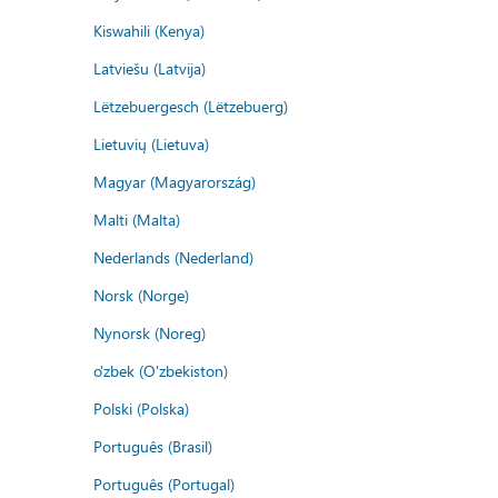
Kiswahili (Kenya)
Latviešu (Latvija)
Lëtzebuergesch (Lëtzebuerg)
Lietuvių (Lietuva)
Magyar (Magyarország)
Malti (Malta)
Nederlands (Nederland)
Norsk (Norge)
Nynorsk (Noreg)
o'zbek (O'zbekiston)
Polski (Polska)
Português (Brasil)
Português (Portugal)