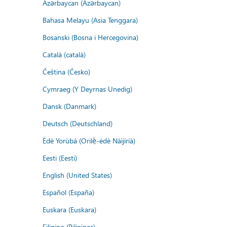
Azərbaycan (Azərbaycan)
Bahasa Melayu (Asia Tenggara)
Bosanski (Bosna i Hercegovina)
Català (català)
Čeština (Česko)
Cymraeg (Y Deyrnas Unedig)
Dansk (Danmark)
Deutsch (Deutschland)
Èdè Yorùbá (Orilẹ̀-èdè Nàìjíríà)
Eesti (Eesti)
English (United States)
Español (España)
Euskara (Euskara)
Filipino (Pilipinas)