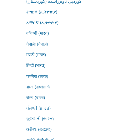
کوردیی ناوەڕاست (کوردستان)
ትግርኛ (ኢትዮጵያ)
አማርኛ (ኢትዮጵያ)
कोंकणी (भारत)
नेपाली (नेपाल)
मराठी (भारत)
हिन्दी (भारत)
অসমীয়া (ভাৰত)
বাংলা (বাংলাদেশ)
বাংলা (ভারত)
ਪੰਜਾਬੀ (ਭਾਰਤ)
ગુજરાતી (ભારત)
ଓଡ଼ିଆ (ଭାରତ)
தமிழ் (இந்தியா)