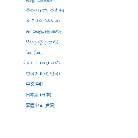
తెలుగు (భారతదేశం)
ಕನ್ನಡ (ಭಾರತ)
മലയാളം (ഇന്ത്യ)
සිංහල (ශ්‍රී ලංකාව)
ไทย (ไทย)
ខ្មែរ (កម្ពុជា)
한국어 (대한민국)
中文(中国)
日本語 (日本)
繁體中文 (台灣)