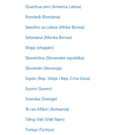
Quechua simi (America Latina)
Română (România)
Sesotho sa Leboa (Afrika Borwa)
Setswana (Aforika Borwa)
Shqip (shqipëri)
Slovenčina (Slovenská republika)
Slovenski (Slovenija)
Srpski (Rep. Srbija i Rep. Crna Gora)
Suomi (Suomi)
Svenska (Sverige)
Te reo Māori (Aotearoa)
Tiếng Việt (Việt Nam)
Türkçe (Türkiye)