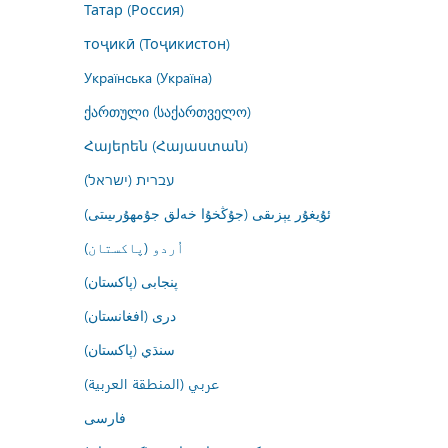
Татар (Россия)
тоҷикӣ (Тоҷикистон)
Українська (Україна)
ქართული (საქართველო)
Հայերեն (Հայաստան)
עברית (ישראל)
ئۇيغۇر يېزىقى (جۇڭخۇا خەلق جۇمھۇرىيىتى)
اُردو (پاکستان)
پنجابی (پاکستان)
درى (افغانستان)
سنڌي (پاکستان)
عربي (المنطقة العربية)
فارسى