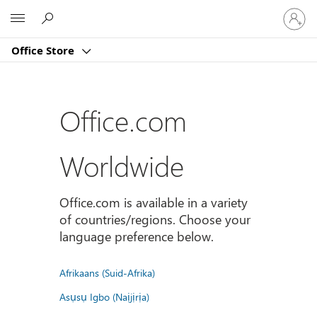
Sign
Microsoft
in
to
Office Store
your
account
Office.com
Worldwide
Office.com is available in a variety
of countries/regions. Choose your
language preference below.
Afrikaans (Suid-Afrika)
Asụsụ Igbo (Naịjịrịa)