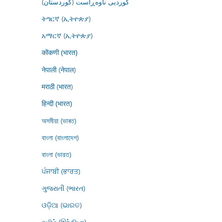
کوردیی ناوەڕاست (کوردستان)
ትግርኛ (ኢትዮጵያ)
አማርኛ (ኢትዮጵያ)
कोंकणी (भारत)
नेपाली (नेपाल)
मराठी (भारत)
हिन्दी (भारत)
অসমীয়া (ভাৰত)
বাংলা (বাংলাদেশ)
বাংলা (ভারত)
ਪੰਜਾਬੀ (ਭਾਰਤ)
ગુજરાતી (ભારત)
ଓଡ଼ିଆ (ଭାରତ)
தமிழ் (இந்தியா)