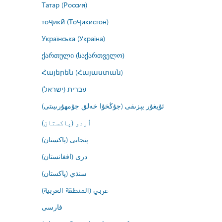
Татар (Россия)
тоҷикӣ (Тоҷикистон)
Українська (Україна)
ქართული (საქართველო)
Հայերեն (Հայաստան)
עברית (ישראל)
ئۇيغۇر يېزىقى (جۇڭخۇا خەلق جۇمھۇرىيىتى)
اُردو (پاکستان)
پنجابی (پاکستان)
درى (افغانستان)
سنڌي (پاکستان)
عربي (المنطقة العربية)
فارسى