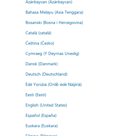
Azərbaycan (Azərbaycan)
Bahasa Melayu (Asia Tenggara)
Bosanski (Bosna i Hercegovina)
Català (català)
Čeština (Česko)
Cymraeg (Y Deyrnas Unedig)
Dansk (Danmark)
Deutsch (Deutschland)
Èdè Yorùbá (Orilẹ̀-èdè Nàìjíríà)
Eesti (Eesti)
English (United States)
Español (España)
Euskara (Euskara)
Filipino (Pilipinas)