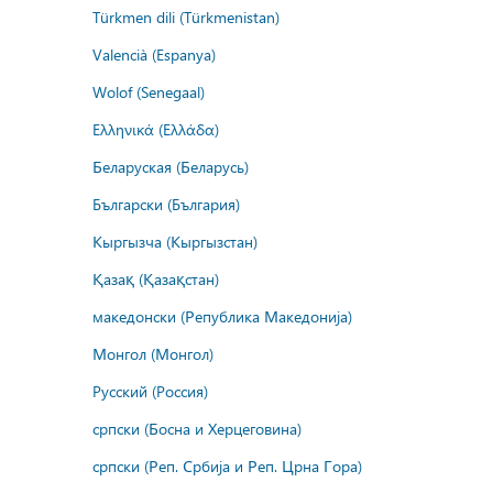
Türkmen dili (Türkmenistan)
Valencià (Espanya)
Wolof (Senegaal)
Ελληνικά (Ελλάδα)
Беларуская (Беларусь)
Български (България)
Кыргызча (Кыргызстан)
Қазақ (Қазақстан)
македонски (Република Македонија)
Монгол (Монгол)
Русский (Россия)
српски (Босна и Херцеговина)
српски (Реп. Србија и Реп. Црна Гора)