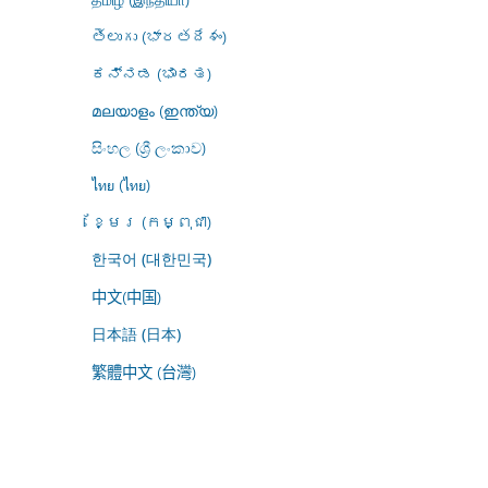
తెలుగు (భారతదేశం)
ಕನ್ನಡ (ಭಾರತ)
മലയാളം (ഇന്ത്യ)
සිංහල (ශ්‍රී ලංකාව)
ไทย (ไทย)
ខ្មែរ (កម្ពុជា)
한국어 (대한민국)
中文(中国)
日本語 (日本)
繁體中文 (台灣)