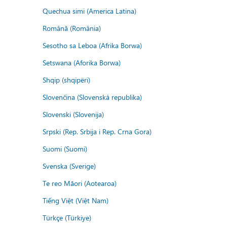
Quechua simi (America Latina)
Română (România)
Sesotho sa Leboa (Afrika Borwa)
Setswana (Aforika Borwa)
Shqip (shqipëri)
Slovenčina (Slovenská republika)
Slovenski (Slovenija)
Srpski (Rep. Srbija i Rep. Crna Gora)
Suomi (Suomi)
Svenska (Sverige)
Te reo Māori (Aotearoa)
Tiếng Việt (Việt Nam)
Türkçe (Türkiye)