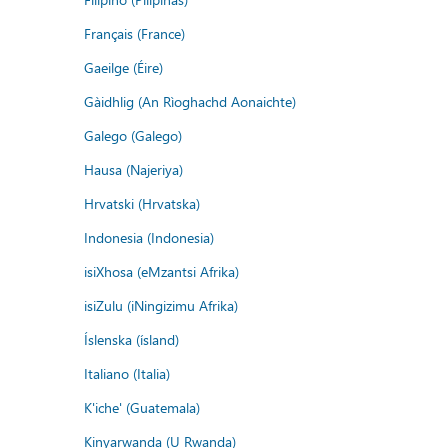
Français (France)
Gaeilge (Éire)
Gàidhlig (An Rìoghachd Aonaichte)
Galego (Galego)
Hausa (Najeriya)
Hrvatski (Hrvatska)
Indonesia (Indonesia)
isiXhosa (eMzantsi Afrika)
isiZulu (iNingizimu Afrika)
Íslenska (ísland)
Italiano (Italia)
K'iche' (Guatemala)
Kinyarwanda (U Rwanda)