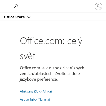
Přihlast
Microsoft
se
ke
Office Store
svému
účtu
Office.com: celý
svět
Office.com je k dispozici v různých
zemích/oblastech. Zvolte si dole
jazykové preference.
Afrikaans (Suid-Afrika)
Asụsụ Igbo (Naịjịrịa)