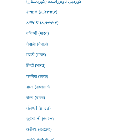
کوردیی ناوەڕاست (کوردستان)
ትግርኛ (ኢትዮጵያ)
አማርኛ (ኢትዮጵያ)
कोंकणी (भारत)
नेपाली (नेपाल)
मराठी (भारत)
हिन्दी (भारत)
অসমীয়া (ভাৰত)
বাংলা (বাংলাদেশ)
বাংলা (ভারত)
ਪੰਜਾਬੀ (ਭਾਰਤ)
ગુજરાતી (ભારત)
ଓଡ଼ିଆ (ଭାରତ)
தமிழ் (இந்தியா)