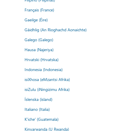
Français (France)
Gaeilge (Éire)
Gàidhlig (An Rìoghachd Aonaichte)
Galego (Galego)
Hausa (Najeriya)
Hrvatski (Hrvatska)
Indonesia (Indonesia)
isiXhosa (eMzantsi Afrika)
isiZulu (iNingizimu Afrika)
Íslenska (ísland)
Italiano (Italia)
K'iche' (Guatemala)
Kinyarwanda (U Rwanda)