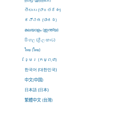
తెలుగు (భారతదేశం)
ಕನ್ನಡ (ಭಾರತ)
മലയാളം (ഇന്ത്യ)
සිංහල (ශ්‍රී ලංකාව)
ไทย (ไทย)
ខ្មែរ (កម្ពុជា)
한국어 (대한민국)
中文(中国)
日本語 (日本)
繁體中文 (台灣)