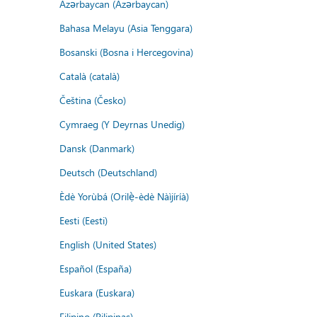
Azərbaycan (Azərbaycan)
Bahasa Melayu (Asia Tenggara)
Bosanski (Bosna i Hercegovina)
Català (català)
Čeština (Česko)
Cymraeg (Y Deyrnas Unedig)
Dansk (Danmark)
Deutsch (Deutschland)
Èdè Yorùbá (Orilẹ̀-èdè Nàìjíríà)
Eesti (Eesti)
English (United States)
Español (España)
Euskara (Euskara)
Filipino (Pilipinas)