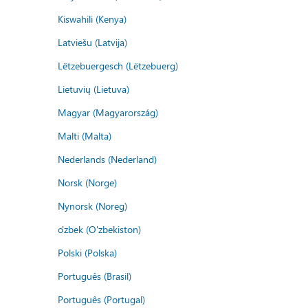
Kiswahili (Kenya)
Latviešu (Latvija)
Lëtzebuergesch (Lëtzebuerg)
Lietuvių (Lietuva)
Magyar (Magyarország)
Malti (Malta)
Nederlands (Nederland)
Norsk (Norge)
Nynorsk (Noreg)
o'zbek (O'zbekiston)
Polski (Polska)
Português (Brasil)
Português (Portugal)