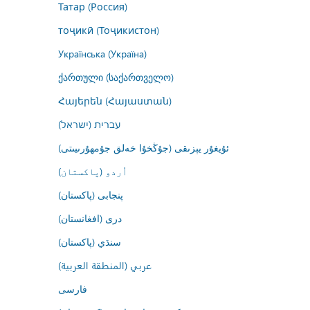
Татар (Россия)
тоҷикӣ (Тоҷикистон)
Українська (Україна)
ქართული (საქართველო)
Հայերեն (Հայաստան)
עברית (ישראל)
ئۇيغۇر يېزىقى (جۇڭخۇا خەلق جۇمھۇرىيىتى)
اُردو (پاکستان)
پنجابی (پاکستان)
درى (افغانستان)
سنڌي (پاکستان)
عربي (المنطقة العربية)
فارسى