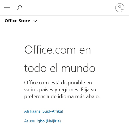
Iniciar
Microsoft
sesión
en
Office Store
tu
cuenta
Office.com en
todo el mundo
Office.com está disponible en
varios países y regiones. Elija su
preferencia de idioma más abajo.
Afrikaans (Suid-Afrika)
Asụsụ Igbo (Naịjịrịa)