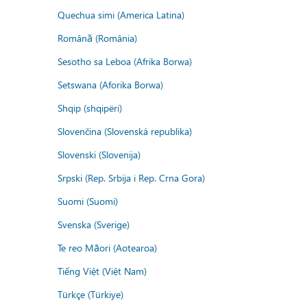
Quechua simi (America Latina)
Română (România)
Sesotho sa Leboa (Afrika Borwa)
Setswana (Aforika Borwa)
Shqip (shqipëri)
Slovenčina (Slovenská republika)
Slovenski (Slovenija)
Srpski (Rep. Srbija i Rep. Crna Gora)
Suomi (Suomi)
Svenska (Sverige)
Te reo Māori (Aotearoa)
Tiếng Việt (Việt Nam)
Türkçe (Türkiye)