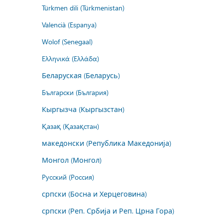
Türkmen dili (Türkmenistan)
Valencià (Espanya)
Wolof (Senegaal)
Ελληνικά (Ελλάδα)
Беларуская (Беларусь)
Български (България)
Кыргызча (Кыргызстан)
Қазақ (Қазақстан)
македонски (Република Македонија)
Монгол (Монгол)
Русский (Россия)
српски (Босна и Херцеговина)
српски (Реп. Србија и Реп. Црна Гора)