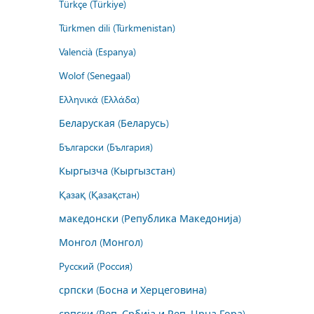
Türkçe (Türkiye)
Türkmen dili (Türkmenistan)
Valencià (Espanya)
Wolof (Senegaal)
Ελληνικά (Ελλάδα)
Беларуская (Беларусь)
Български (България)
Кыргызча (Кыргызстан)
Қазақ (Қазақстан)
македонски (Република Македонија)
Монгол (Монгол)
Русский (Россия)
српски (Босна и Херцеговина)
српски (Реп. Србија и Реп. Црна Гора)