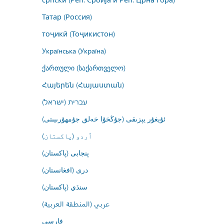
Татар (Россия)
тоҷикӣ (Тоҷикистон)
Українська (Україна)
ქართული (საქართველო)
Հայերեն (Հայաստան)
עברית (ישראל)
ئۇيغۇر يېزىقى (جۇڭخۇا خەلق جۇمھۇرىيىتى)
اُردو (پاکستان)
پنجابی (پاکستان)
درى (افغانستان)
سنڌي (پاکستان)
عربي (المنطقة العربية)
فارسى