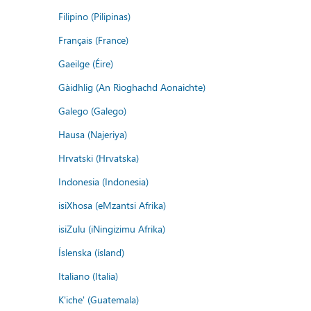
Filipino (Pilipinas)
Français (France)
Gaeilge (Éire)
Gàidhlig (An Rìoghachd Aonaichte)
Galego (Galego)
Hausa (Najeriya)
Hrvatski (Hrvatska)
Indonesia (Indonesia)
isiXhosa (eMzantsi Afrika)
isiZulu (iNingizimu Afrika)
Íslenska (ísland)
Italiano (Italia)
K'iche' (Guatemala)