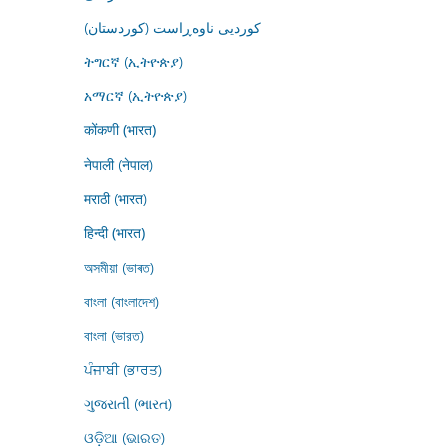
کوردیی ناوەڕاست (کوردستان)
ትግርኛ (ኢትዮጵያ)
አማርኛ (ኢትዮጵያ)
कोंकणी (भारत)
नेपाली (नेपाल)
मराठी (भारत)
हिन्दी (भारत)
অসমীয়া (ভাৰত)
বাংলা (বাংলাদেশ)
বাংলা (ভারত)
ਪੰਜਾਬੀ (ਭਾਰਤ)
ગુજરાતી (ભારત)
ଓଡ଼ିଆ (ଭାରତ)