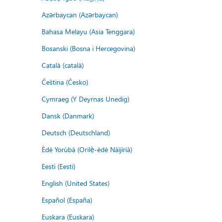
Azərbaycan (Azərbaycan)
Bahasa Melayu (Asia Tenggara)
Bosanski (Bosna i Hercegovina)
Català (català)
Čeština (Česko)
Cymraeg (Y Deyrnas Unedig)
Dansk (Danmark)
Deutsch (Deutschland)
Èdè Yorùbá (Orilẹ̀-èdè Nàìjíríà)
Eesti (Eesti)
English (United States)
Español (España)
Euskara (Euskara)