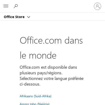
Connect
Microsoft
vous
à
Office Store
votre
compte
Office.com dans
le monde
Office.com est disponible dans
plusieurs pays/régions.
Sélectionnez votre langue préférée
ci-dessous.
Afrikaans (Suid-Afrika)
Asụsụ Igbo (Naịjịrịa)