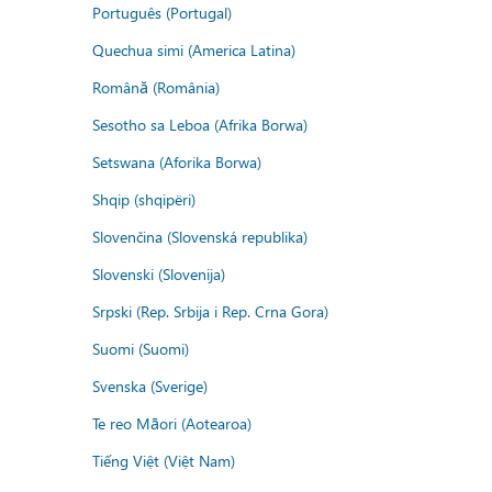
Português (Portugal)
Quechua simi (America Latina)
Română (România)
Sesotho sa Leboa (Afrika Borwa)
Setswana (Aforika Borwa)
Shqip (shqipëri)
Slovenčina (Slovenská republika)
Slovenski (Slovenija)
Srpski (Rep. Srbija i Rep. Crna Gora)
Suomi (Suomi)
Svenska (Sverige)
Te reo Māori (Aotearoa)
Tiếng Việt (Việt Nam)