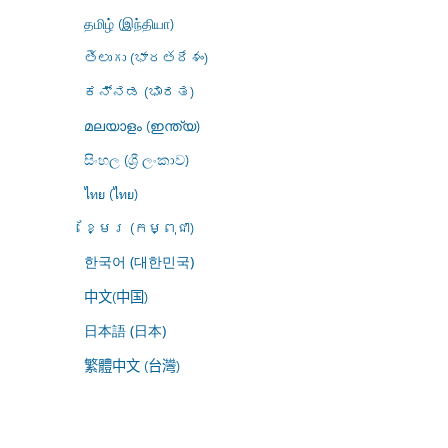
தமிழ் (இந்தியா)
తెలుగు (భారతదేశం)
ಕನ್ನಡ (ಭಾರತ)
മലയാളം (ഇന്ത്യ)
සිංහල (ශ්‍රී ලංකාව)
ไทย (ไทย)
ខ្មែរ (កម្ពុជា)
한국어 (대한민국)
中文(中国)
日本語 (日本)
繁體中文 (台灣)