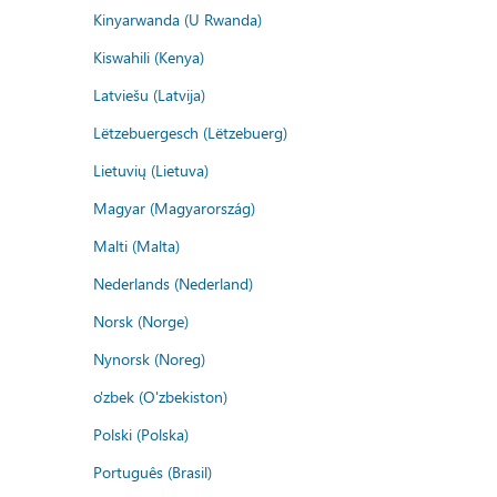
Kinyarwanda (U Rwanda)
Kiswahili (Kenya)
Latviešu (Latvija)
Lëtzebuergesch (Lëtzebuerg)
Lietuvių (Lietuva)
Magyar (Magyarország)
Malti (Malta)
Nederlands (Nederland)
Norsk (Norge)
Nynorsk (Noreg)
o'zbek (O'zbekiston)
Polski (Polska)
Português (Brasil)