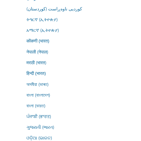
کوردیی ناوەڕاست (کوردستان)
ትግርኛ (ኢትዮጵያ)
አማርኛ (ኢትዮጵያ)
कोंकणी (भारत)
नेपाली (नेपाल)
मराठी (भारत)
हिन्दी (भारत)
অসমীয়া (ভাৰত)
বাংলা (বাংলাদেশ)
বাংলা (ভারত)
ਪੰਜਾਬੀ (ਭਾਰਤ)
ગુજરાતી (ભારત)
ଓଡ଼ିଆ (ଭାରତ)