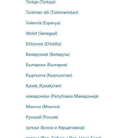
Türkçe (Türkiye)
Türkmen dili (Türkmenistan)
Valencià (Espanya)
Wolof (Senegaal)
Ελληνικά (Ελλάδα)
Беларуская (Беларусь)
Български (България)
Кыргызча (Кыргызстан)
Қазақ (Қазақстан)
македонски (Република Македонија)
Монгол (Монгол)
Русский (Россия)
српски (Босна и Херцеговина)
српски (Реп. Србија и Реп. Црна Гора)