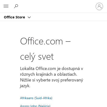
Prihlást
Microsoft
sa
k
Office Store
svojmu
kontu
Office.com –
celý svet
Lokalita Office.com je dostupná v
rôznych krajinách a oblastiach.
Nižšie si vyberte svoj preferovaný
jazyk.
Afrikaans (Suid-Afrika)
Asụsụ Igbo (Naịjịrịa)