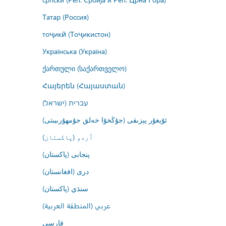
Татар (Россия)
тоҷикӣ (Тоҷикистон)
Українська (Україна)
ქართული (საქართველო)
Հայերեն (Հայաստան)
עברית (ישראל)
ئۇيغۇر يېزىقى (جۇڭخۇا خەلق جۇمھۇرىيىتى)
اُردو (پاکستان)
پنجابی (پاکستان)
درى (افغانستان)
سنڌي (پاکستان)
عربي (المنطقة العربية)
فارسى