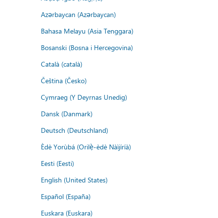
Azərbaycan (Azərbaycan)
Bahasa Melayu (Asia Tenggara)
Bosanski (Bosna i Hercegovina)
Català (català)
Čeština (Česko)
Cymraeg (Y Deyrnas Unedig)
Dansk (Danmark)
Deutsch (Deutschland)
Èdè Yorùbá (Orilẹ̀-èdè Nàìjíríà)
Eesti (Eesti)
English (United States)
Español (España)
Euskara (Euskara)