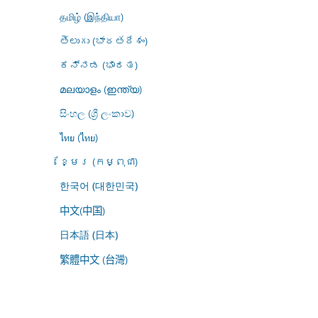
தமிழ் (இந்தியா)
తెలుగు (భారతదేశం)
ಕನ್ನಡ (ಭಾರತ)
മലയാളം (ഇന്ത്യ)
සිංහල (ශ්‍රී ලංකාව)
ไทย (ไทย)
ខ្មែរ (កម្ពុជា)
한국어 (대한민국)
中文(中国)
日本語 (日本)
繁體中文 (台灣)