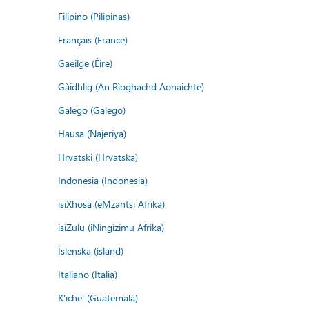
Filipino (Pilipinas)
Français (France)
Gaeilge (Éire)
Gàidhlig (An Rìoghachd Aonaichte)
Galego (Galego)
Hausa (Najeriya)
Hrvatski (Hrvatska)
Indonesia (Indonesia)
isiXhosa (eMzantsi Afrika)
isiZulu (iNingizimu Afrika)
Íslenska (ísland)
Italiano (Italia)
K'iche' (Guatemala)