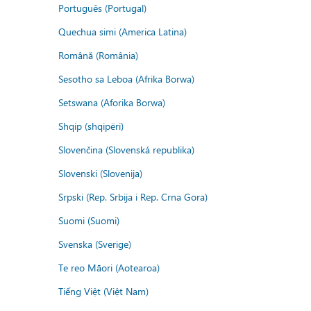
Português (Portugal)
Quechua simi (America Latina)
Română (România)
Sesotho sa Leboa (Afrika Borwa)
Setswana (Aforika Borwa)
Shqip (shqipëri)
Slovenčina (Slovenská republika)
Slovenski (Slovenija)
Srpski (Rep. Srbija i Rep. Crna Gora)
Suomi (Suomi)
Svenska (Sverige)
Te reo Māori (Aotearoa)
Tiếng Việt (Việt Nam)