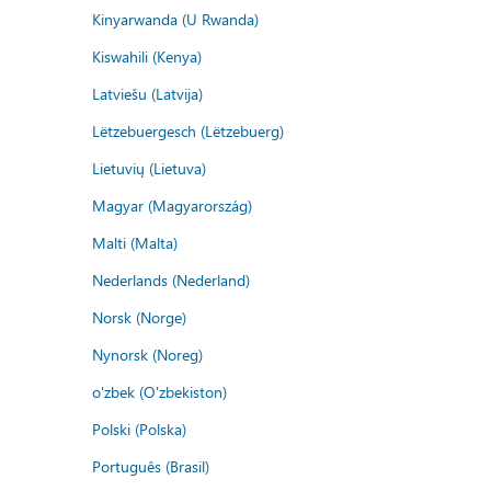
Kinyarwanda (U Rwanda)
Kiswahili (Kenya)
Latviešu (Latvija)
Lëtzebuergesch (Lëtzebuerg)
Lietuvių (Lietuva)
Magyar (Magyarország)
Malti (Malta)
Nederlands (Nederland)
Norsk (Norge)
Nynorsk (Noreg)
o'zbek (O'zbekiston)
Polski (Polska)
Português (Brasil)