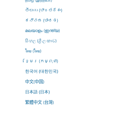
తెలుగు (భారతదేశం)
ಕನ್ನಡ (ಭಾರತ)
മലയാളം (ഇന്ത്യ)
සිංහල (ශ්‍රී ලංකාව)
ไทย (ไทย)
ខ្មែរ (កម្ពុជា)
한국어 (대한민국)
中文(中国)
日本語 (日本)
繁體中文 (台灣)