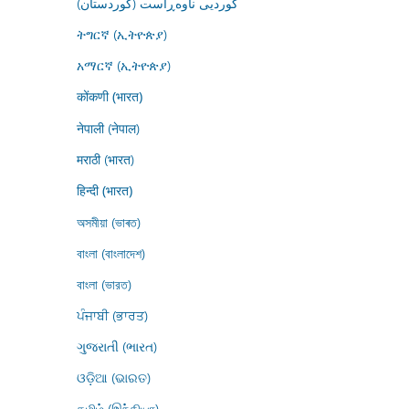
کوردیی ناوەڕاست (کوردستان)
ትግርኛ (ኢትዮጵያ)
አማርኛ (ኢትዮጵያ)
कोंकणी (भारत)
नेपाली (नेपाल)
मराठी (भारत)
हिन्दी (भारत)
অসমীয়া (ভাৰত)
বাংলা (বাংলাদেশ)
বাংলা (ভারত)
ਪੰਜਾਬੀ (ਭਾਰਤ)
ગુજરાતી (ભારત)
ଓଡ଼ିଆ (ଭାରତ)
தமிழ் (இந்தியா)