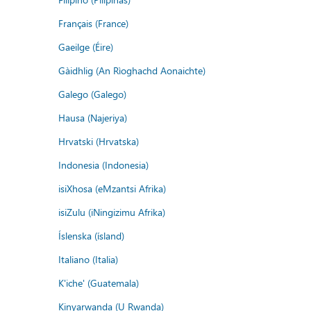
Français (France)
Gaeilge (Éire)
Gàidhlig (An Rìoghachd Aonaichte)
Galego (Galego)
Hausa (Najeriya)
Hrvatski (Hrvatska)
Indonesia (Indonesia)
isiXhosa (eMzantsi Afrika)
isiZulu (iNingizimu Afrika)
Íslenska (ísland)
Italiano (Italia)
K'iche' (Guatemala)
Kinyarwanda (U Rwanda)