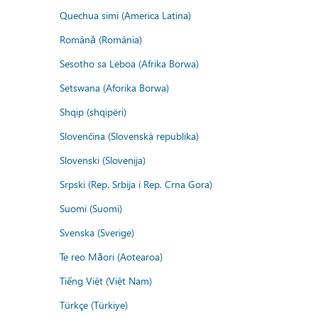
Quechua simi (America Latina)
Română (România)
Sesotho sa Leboa (Afrika Borwa)
Setswana (Aforika Borwa)
Shqip (shqipëri)
Slovenčina (Slovenská republika)
Slovenski (Slovenija)
Srpski (Rep. Srbija i Rep. Crna Gora)
Suomi (Suomi)
Svenska (Sverige)
Te reo Māori (Aotearoa)
Tiếng Việt (Việt Nam)
Türkçe (Türkiye)