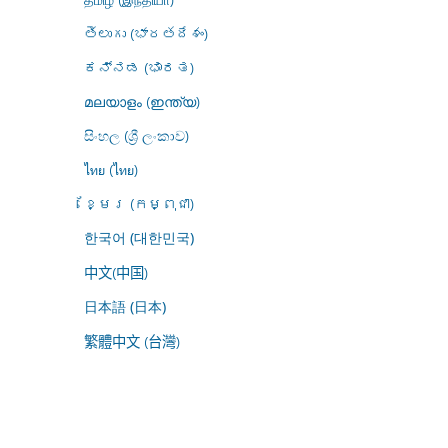
తెలుగు (భారతదేశం)
ಕನ್ನಡ (ಭಾರತ)
മലയാളം (ഇന്ത്യ)
සිංහල (ශ්‍රී ලංකාව)
ไทย (ไทย)
ខ្មែរ (កម្ពុជា)
한국어 (대한민국)
中文(中国)
日本語 (日本)
繁體中文 (台灣)