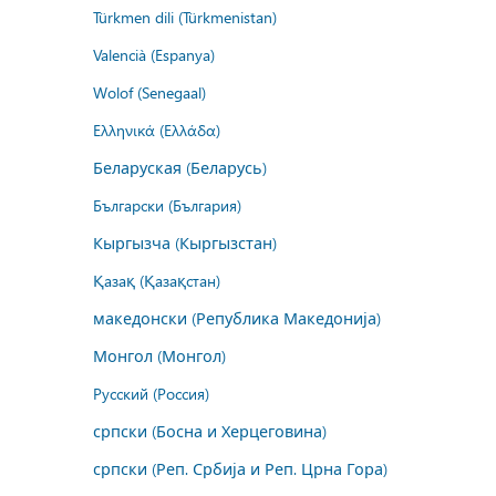
Türkmen dili (Türkmenistan)
Valencià (Espanya)
Wolof (Senegaal)
Ελληνικά (Ελλάδα)
Беларуская (Беларусь)
Български (България)
Кыргызча (Кыргызстан)
Қазақ (Қазақстан)
македонски (Република Македонија)
Монгол (Монгол)
Русский (Россия)
српски (Босна и Херцеговина)
српски (Реп. Србија и Реп. Црна Гора)