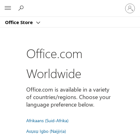
Sign
Microsoft
in
to
Office Store
your
account
Office.com
Worldwide
Office.com is available in a variety
of countries/regions. Choose your
language preference below.
Afrikaans (Suid-Afrika)
Asụsụ Igbo (Naịjịrịa)