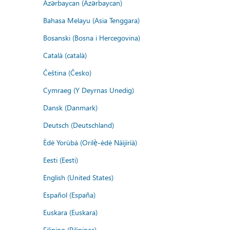
Azərbaycan (Azərbaycan)
Bahasa Melayu (Asia Tenggara)
Bosanski (Bosna i Hercegovina)
Català (català)
Čeština (Česko)
Cymraeg (Y Deyrnas Unedig)
Dansk (Danmark)
Deutsch (Deutschland)
Èdè Yorùbá (Orilẹ̀-èdè Nàìjíríà)
Eesti (Eesti)
English (United States)
Español (España)
Euskara (Euskara)
Filipino (Pilipinas)