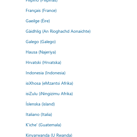
Français (France)
Gaeilge (Éire)
Gàidhlig (An Rìoghachd Aonaichte)
Galego (Galego)
Hausa (Najeriya)
Hrvatski (Hrvatska)
Indonesia (Indonesia)
isiXhosa (eMzantsi Afrika)
isiZulu (iNingizimu Afrika)
Íslenska (ísland)
Italiano (Italia)
K'iche' (Guatemala)
Kinyarwanda (U Rwanda)