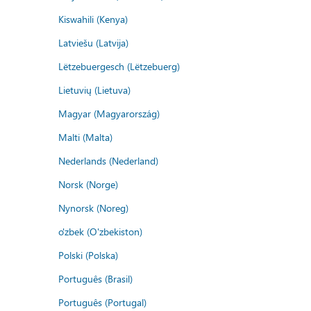
Kiswahili (Kenya)
Latviešu (Latvija)
Lëtzebuergesch (Lëtzebuerg)
Lietuvių (Lietuva)
Magyar (Magyarország)
Malti (Malta)
Nederlands (Nederland)
Norsk (Norge)
Nynorsk (Noreg)
o'zbek (O'zbekiston)
Polski (Polska)
Português (Brasil)
Português (Portugal)