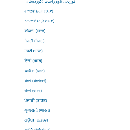
کوردیی ناوەڕاست (کوردستان)
ትግርኛ (ኢትዮጵያ)
አማርኛ (ኢትዮጵያ)
कोंकणी (भारत)
नेपाली (नेपाल)
मराठी (भारत)
हिन्दी (भारत)
অসমীয়া (ভাৰত)
বাংলা (বাংলাদেশ)
বাংলা (ভারত)
ਪੰਜਾਬੀ (ਭਾਰਤ)
ગુજરાતી (ભારત)
ଓଡ଼ିଆ (ଭାରତ)
தமிழ் (இந்தியா)