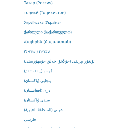
Татар (Россия)
тоҷикӣ (Тоҷикистон)
Українська (Україна)
ქართული (საქართველო)
Հայերեն (Հայաստան)
עברית (ישראל)
ئۇيغۇر يېزىقى (جۇڭخۇا خەلق جۇمھۇرىيىتى)
اُردو (پاکستان)
پنجابی (پاکستان)
درى (افغانستان)
سنڌي (پاکستان)
عربي (المنطقة العربية)
فارسى