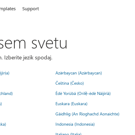
mplates
Support
sem svetu
. Izberite jezik spodaj.
jịrịa)
Azərbaycan (Azərbaycan)
Čeština (Česko)
chland)
Èdè Yorùbá (Orilẹ̀-èdè Nàìjíríà)
)
Euskara (Euskara)
Gàidhlig (An Rìoghachd Aonaichte)
ska)
Indonesia (Indonesia)
Italiano (Italia)