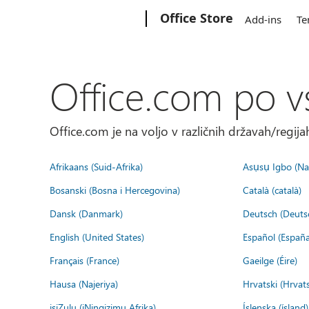
Microsoft
Office Store
Add-ins
Te
Office.com po v
Office.com je na voljo v različnih državah/regijah
Afrikaans (Suid-Afrika)
Asụsụ Igbo (Naị
Bosanski (Bosna i Hercegovina)
Català (català)
Dansk (Danmark)
Deutsch (Deuts
English (United States)
Español (España
Français (France)
Gaeilge (Éire)
Hausa (Najeriya)
Hrvatski (Hrvat
isiZulu (iNingizimu Afrika)
Íslenska (ísland)