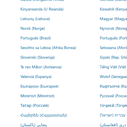
Kinyarwanda (U Rwanda)
Kiswahili (Kenya
Lietuvių (Lietuva)
Magyar (Magya
Norsk (Norge)
Nynorsk (Noreg
Português (Brasil)
Português (Port
Sesotho sa Leboa (Afrika Borwa)
Setswana (Afor
Slovenski (Slovenija)
Srpski (Rep. Srb
Te reo Māori (Aotearoa)
Tiếng Việt (Việ
Valencià (Espanya)
Wolof (Senegaal
Български (България)
Кыргызча (Кы
Монгол (Монгол)
Русский (Росси
Татар (Россия)
тоҷикӣ (Тоҷи
Հայերեն (Հայաստան)
עברית (ישראל)
درى (افغانستان)
پنجابی (پاکستان)