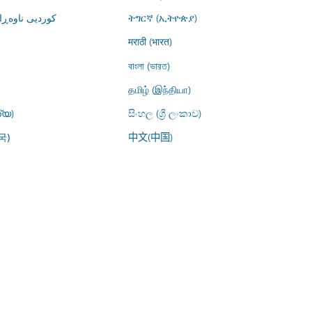
کوردیی ناوە)
ትግርኛ (ኢትዮጵያ)
मराठी (भारत)
বাংলা (ভারত)
தமிழ் (இந்தியா)
്യ)
සිංහල (ශ්‍රී ලංකාව)
中文(中国)
국)