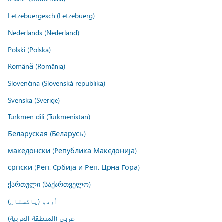
Lëtzebuergesch (Lëtzebuerg)
Nederlands (Nederland)
Polski (Polska)
Română (România)
Slovenčina (Slovenská republika)
Svenska (Sverige)
Türkmen dili (Türkmenistan)
Беларуская (Беларусь)
македонски (Република Македонија)
српски (Реп. Србија и Реп. Црна Гора)
ქართული (საქართველო)
اُردو (پاکستان)
عربي (المنطقة العربية)