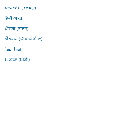
አማርኛ (ኢትዮጵያ)
हिन्दी (भारत)
ਪੰਜਾਬੀ (ਭਾਰਤ)
తెలుగు (భారతదేశం)
ไทย (ไทย)
日本語 (日本)