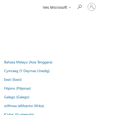
Vpišite
Ves Microsoft
se
v
svoj
račun
Bahasa Melayu (Asia Tenggara)
Cymraeg (Y Deyrnas Unedig)
Eesti (Eesti)
Filipino (Pilipinas)
Galego (Galego)
isiXhosa (eMzantsi Afrika)
K'iche' (Guatemala)