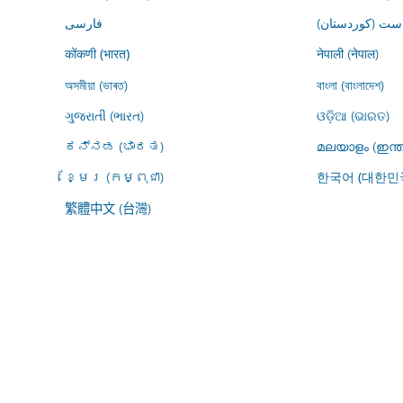
ڕاست (کوردستان
فارسى
नेपाली (नेपाल)
कोंकणी (भारत)
অসমীয়া (ভাৰত)
বাংলা (বাংলাদেশ)
ગુજરાતી (ભારત)
ଓଡ଼ିଆ (ଭାରତ)
ಕನ್ನಡ (ಭಾರತ)
മലയാളം (ഇന്ത
ខ្មែរ (កម្ពុជា)
한국어 (대한민
繁體中文 (台灣)