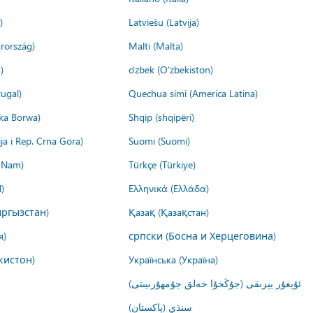
)
Latviešu (Latvija)
rország)
Malti (Malta)
)
o'zbek (O'zbekiston)
ugal)
Quechua simi (America Latina)
ika Borwa)
Shqip (shqipëri)
ija i Rep. Crna Gora)
Suomi (Suomi)
t Nam)
Türkçe (Türkiye)
)
Ελληνικά (Ελλάδα)
ргызстан)
Қазақ (Қазақстан)
я)
српски (Босна и Херцеговина)
кистон)
Українська (Україна)
ئۇيغۇر يېزىقى (جۇڭخۇا خەلق جۇمھۇرىيىتى)
سنڌي (پاکستان)