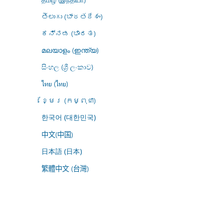
తెలుగు (భారతదేశం)
ಕನ್ನಡ (ಭಾರತ)
മലയാളം (ഇന്ത്യ)
සිංහල (ශ්‍රී ලංකාව)
ไทย (ไทย)
ខ្មែរ (កម្ពុជា)
한국어 (대한민국)
中文(中国)
日本語 (日本)
繁體中文 (台灣)