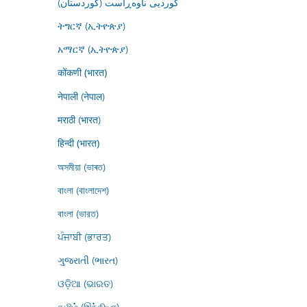
کوردیی ناوەڕاست (کوردستان)
ትግርኛ (ኢትዮጵያ)
አማርኛ (ኢትዮጵያ)
कोंकणी (भारत)
नेपाली (नेपाल)
मराठी (भारत)
हिन्दी (भारत)
অসমীয়া (ভাৰত)
বাংলা (বাংলাদেশ)
বাংলা (ভারত)
ਪੰਜਾਬੀ (ਭਾਰਤ)
ગુજરાતી (ભારત)
ଓଡ଼ିଆ (ଭାରତ)
தமிழ் (இந்தியா)