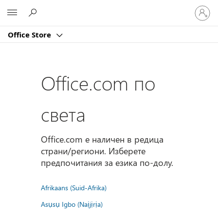
Влезте
Microsoft
във
вашия
Office Store
акаунт
Office.com по
света
Office.com е наличен в редица
страни/региони. Изберете
предпочитания за езика по-долу.
Afrikaans (Suid-Afrika)
Asụsụ Igbo (Naịjịrịa)