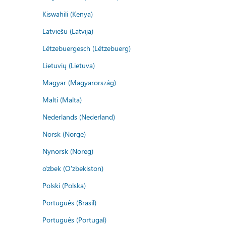
Kiswahili (Kenya)
Latviešu (Latvija)
Lëtzebuergesch (Lëtzebuerg)
Lietuvių (Lietuva)
Magyar (Magyarország)
Malti (Malta)
Nederlands (Nederland)
Norsk (Norge)
Nynorsk (Noreg)
o'zbek (O'zbekiston)
Polski (Polska)
Português (Brasil)
Português (Portugal)