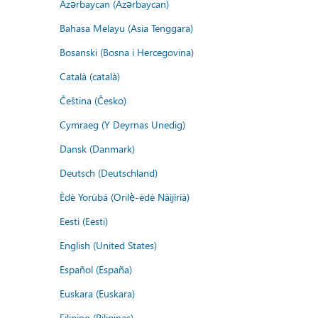
Azərbaycan (Azərbaycan)
Bahasa Melayu (Asia Tenggara)
Bosanski (Bosna i Hercegovina)
Català (català)
Čeština (Česko)
Cymraeg (Y Deyrnas Unedig)
Dansk (Danmark)
Deutsch (Deutschland)
Èdè Yorùbá (Orilẹ̀-èdè Nàìjíríà)
Eesti (Eesti)
English (United States)
Español (España)
Euskara (Euskara)
Filipino (Pilipinas)