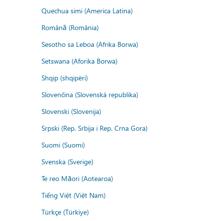
Quechua simi (America Latina)
Română (România)
Sesotho sa Leboa (Afrika Borwa)
Setswana (Aforika Borwa)
Shqip (shqipëri)
Slovenčina (Slovenská republika)
Slovenski (Slovenija)
Srpski (Rep. Srbija i Rep. Crna Gora)
Suomi (Suomi)
Svenska (Sverige)
Te reo Māori (Aotearoa)
Tiếng Việt (Việt Nam)
Türkçe (Türkiye)