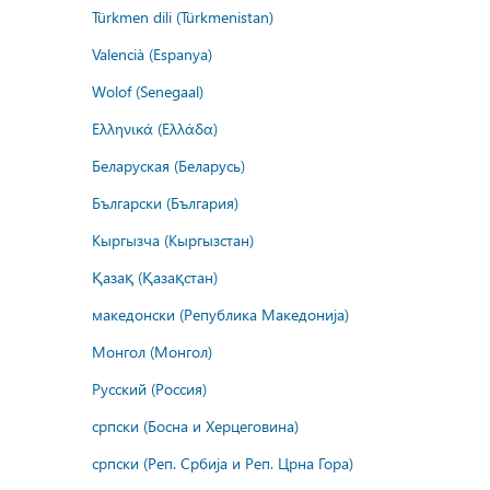
Türkmen dili (Türkmenistan)
Valencià (Espanya)
Wolof (Senegaal)
Ελληνικά (Ελλάδα)
Беларуская (Беларусь)
Български (България)
Кыргызча (Кыргызстан)
Қазақ (Қазақстан)
македонски (Република Македонија)
Монгол (Монгол)
Русский (Россия)
српски (Босна и Херцеговина)
српски (Реп. Србија и Реп. Црна Гора)