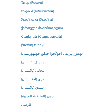
Татар (Россия)
тоҷикӣ (Тоҷикистон)
Українська (Україна)
ქართული (საქართველო)
Հայերեն (Հայաստան)
עברית (ישראל)
ئۇيغۇر يېزىقى (جۇڭخۇا خەلق جۇمھۇرىيىتى)
اُردو (پاکستان)
پنجابی (پاکستان)
درى (افغانستان)
سنڌي (پاکستان)
عربي (المنطقة العربية)
فارسى