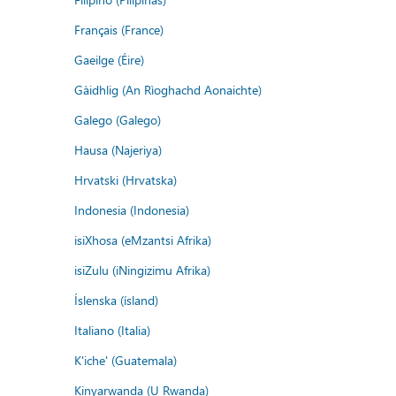
Français (France)
Gaeilge (Éire)
Gàidhlig (An Rìoghachd Aonaichte)
Galego (Galego)
Hausa (Najeriya)
Hrvatski (Hrvatska)
Indonesia (Indonesia)
isiXhosa (eMzantsi Afrika)
isiZulu (iNingizimu Afrika)
Íslenska (ísland)
Italiano (Italia)
K'iche' (Guatemala)
Kinyarwanda (U Rwanda)