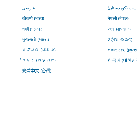
ڕاست (کوردستان
فارسى
नेपाली (नेपाल)
कोंकणी (भारत)
অসমীয়া (ভাৰত)
বাংলা (বাংলাদেশ)
ગુજરાતી (ભારત)
ଓଡ଼ିଆ (ଭାରତ)
ಕನ್ನಡ (ಭಾರತ)
മലയാളം (ഇന്ത
ខ្មែរ (កម្ពុជា)
한국어 (대한민
繁體中文 (台灣)