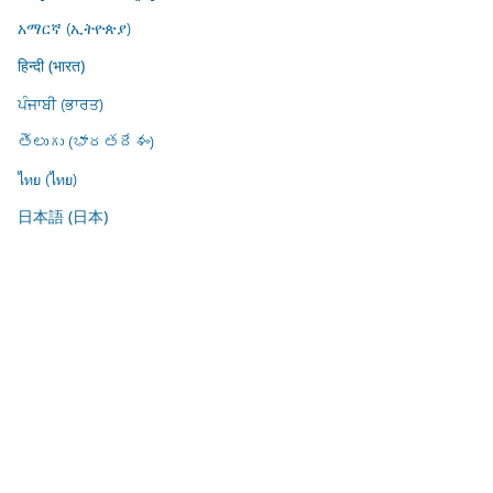
አማርኛ (ኢትዮጵያ)
हिन्दी (भारत)
ਪੰਜਾਬੀ (ਭਾਰਤ)
తెలుగు (భారతదేశం)
ไทย (ไทย)
日本語 (日本)