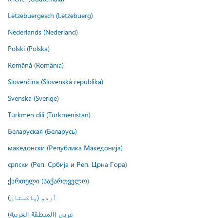
Lëtzebuergesch (Lëtzebuerg)
Nederlands (Nederland)
Polski (Polska)
Română (România)
Slovenčina (Slovenská republika)
Svenska (Sverige)
Türkmen dili (Türkmenistan)
Беларуская (Беларусь)
македонски (Република Македонија)
српски (Реп. Србија и Реп. Црна Гора)
ქართული (საქართველო)
اُردو (پاکستان)
عربي (المنطقة العربية)