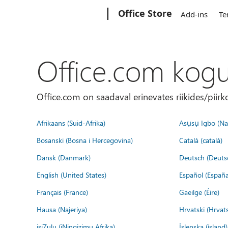
Microsoft
Office Store
Add-ins
Te
Office.com kog
Office.com on saadaval erinevates riikides/piirk
Afrikaans (Suid-Afrika)
Asụsụ Igbo (Naị
Bosanski (Bosna i Hercegovina)
Català (català)
Dansk (Danmark)
Deutsch (Deuts
English (United States)
Español (España
Français (France)
Gaeilge (Éire)
Hausa (Najeriya)
Hrvatski (Hrvat
isiZulu (iNingizimu Afrika)
Íslenska (ísland)