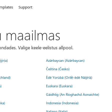
mplates
Support
u maailmas
ondades. Valige keele-eelistus allpool.
jịrịa)
Azərbaycan (Azərbaycan)
Čeština (Česko)
chland)
Èdè Yorùbá (Orilẹ̀-èdè Nàìjíríà)
)
Euskara (Euskara)
Gàidhlig (An Rìoghachd Aonaichte)
ska)
Indonesia (Indonesia)
Italiano (Italia)