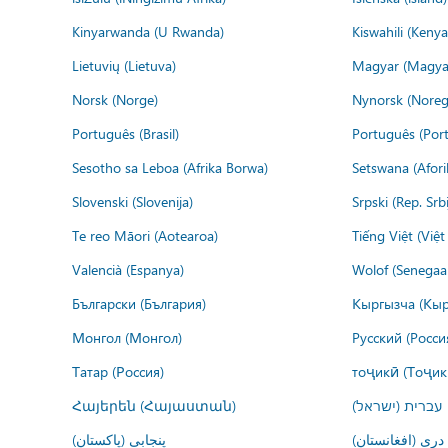
Kinyarwanda (U Rwanda)
Kiswahili (Kenya
Lietuvių (Lietuva)
Magyar (Magya
Norsk (Norge)
Nynorsk (Noreg
Português (Brasil)
Português (Port
Sesotho sa Leboa (Afrika Borwa)
Setswana (Afor
Slovenski (Slovenija)
Srpski (Rep. Srb
Te reo Māori (Aotearoa)
Tiếng Việt (Việ
Valencià (Espanya)
Wolof (Senegaal
Български (България)
Кыргызча (Кыр
Монгол (Монгол)
Русский (Росси
Татар (Россия)
тоҷикӣ (Тоҷик
Հայերեն (Հայաստան)
עברית (ישראל)
درى (افغانستان)
پنجابی (پاکستان)