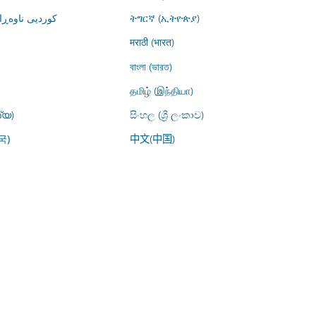
کوردیی ناوە)
ትግርኛ (ኢትዮጵያ)
मराठी (भारत)
বাংলা (ভারত)
தமிழ் (இந்தியா)
്യ)
සිංහල (ශ්‍රී ලංකාව)
中文(中国)
국)