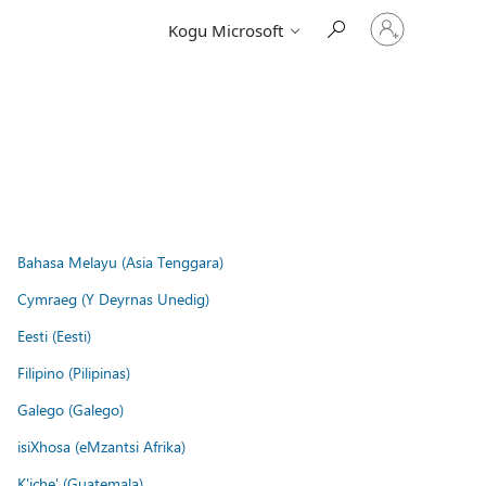
Logige
Kogu Microsoft
sisse
oma
kontole
Bahasa Melayu (Asia Tenggara)
Cymraeg (Y Deyrnas Unedig)
Eesti (Eesti)
Filipino (Pilipinas)
Galego (Galego)
isiXhosa (eMzantsi Afrika)
K'iche' (Guatemala)