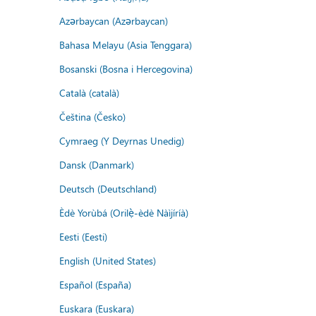
Azərbaycan (Azərbaycan)
Bahasa Melayu (Asia Tenggara)
Bosanski (Bosna i Hercegovina)
Català (català)
Čeština (Česko)
Cymraeg (Y Deyrnas Unedig)
Dansk (Danmark)
Deutsch (Deutschland)
Èdè Yorùbá (Orilẹ̀-èdè Nàìjíríà)
Eesti (Eesti)
English (United States)
Español (España)
Euskara (Euskara)