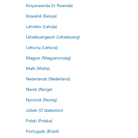
Kinyarwanda (U Rwanda)
Kiswahili (Kenya)
Latviešu (Latvija)
Lëtzebuergesch (Lëtzebuerg)
Lietuvių (Lietuva)
Magyar (Magyarország)
Malti (Malta)
Nederlands (Nederland)
Norsk (Norge)
Nynorsk (Noreg)
o'zbek (O'zbekiston)
Polski (Polska)
Português (Brasil)