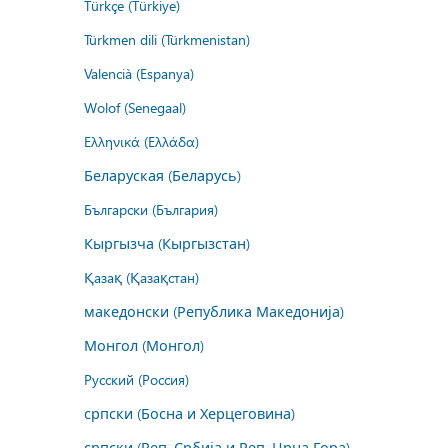
Türkçe (Türkiye)
Türkmen dili (Türkmenistan)
Valencià (Espanya)
Wolof (Senegaal)
Ελληνικά (Ελλάδα)
Беларуская (Беларусь)
Български (България)
Кыргызча (Кыргызстан)
Қазақ (Қазақстан)
македонски (Република Македонија)
Монгол (Монгол)
Русский (Россия)
српски (Босна и Херцеговина)
српски (Реп. Србија и Реп. Црна Гора)