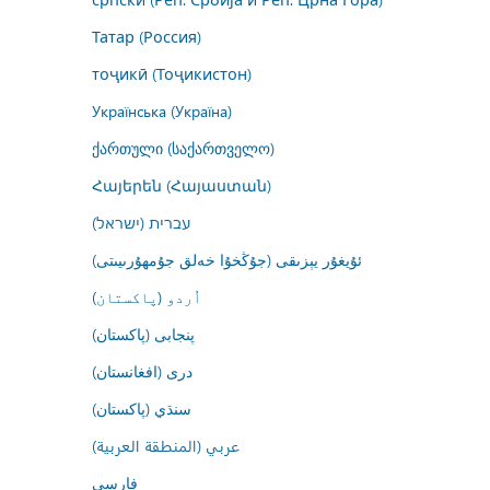
Татар (Россия)
тоҷикӣ (Тоҷикистон)
Українська (Україна)
ქართული (საქართველო)
Հայերեն (Հայաստան)
עברית (ישראל)
ئۇيغۇر يېزىقى (جۇڭخۇا خەلق جۇمھۇرىيىتى)
اُردو (پاکستان)
پنجابی (پاکستان)
درى (افغانستان)
سنڌي (پاکستان)
عربي (المنطقة العربية)
فارسى