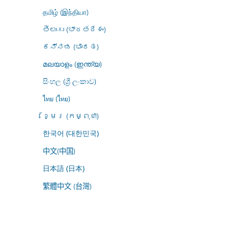
தமிழ் (இந்தியா)
తెలుగు (భారతదేశం)
ಕನ್ನಡ (ಭಾರತ)
മലയാളം (ഇന്ത്യ)
සිංහල (ශ්‍රී ලංකාව)
ไทย (ไทย)
ខ្មែរ (កម្ពុជា)
한국어 (대한민국)
中文(中国)
日本語 (日本)
繁體中文 (台灣)