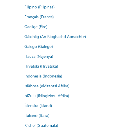
Filipino (Pilipinas)
Français (France)
Gaeilge (Éire)
Gàidhlig (An Rìoghachd Aonaichte)
Galego (Galego)
Hausa (Najeriya)
Hrvatski (Hrvatska)
Indonesia (Indonesia)
isiXhosa (eMzantsi Afrika)
isiZulu (iNingizimu Afrika)
Íslenska (ísland)
Italiano (Italia)
K'iche' (Guatemala)