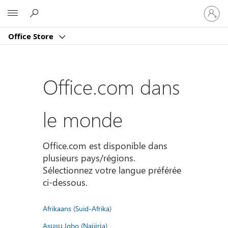
Connect
Microsoft
vous
à
Office Store
votre
compte
Office.com dans
le monde
Office.com est disponible dans
plusieurs pays/régions.
Sélectionnez votre langue préférée
ci-dessous.
Afrikaans (Suid-Afrika)
Asụsụ Igbo (Naịjịrịa)