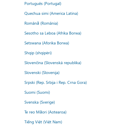
Português (Portugal)
Quechua simi (America Latina)
Română (România)
Sesotho sa Leboa (Afrika Borwa)
Setswana (Aforika Borwa)
Shqip (shqipëri)
Slovenčina (Slovenská republika)
Slovenski (Slovenija)
Srpski (Rep. Srbija i Rep. Crna Gora)
Suomi (Suomi)
Svenska (Sverige)
Te reo Māori (Aotearoa)
Tiếng Việt (Việt Nam)