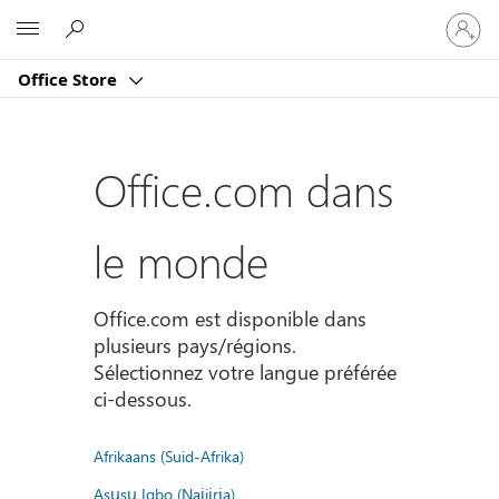
Connect
Microsoft
vous
à
Office Store
votre
compte
Office.com dans
le monde
Office.com est disponible dans
plusieurs pays/régions.
Sélectionnez votre langue préférée
ci-dessous.
Afrikaans (Suid-Afrika)
Asụsụ Igbo (Naịjịrịa)