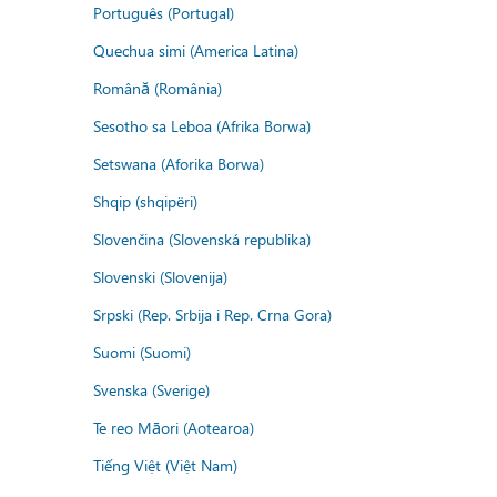
Português (Portugal)
Quechua simi (America Latina)
Română (România)
Sesotho sa Leboa (Afrika Borwa)
Setswana (Aforika Borwa)
Shqip (shqipëri)
Slovenčina (Slovenská republika)
Slovenski (Slovenija)
Srpski (Rep. Srbija i Rep. Crna Gora)
Suomi (Suomi)
Svenska (Sverige)
Te reo Māori (Aotearoa)
Tiếng Việt (Việt Nam)