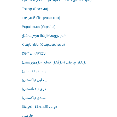
Татар (Россия)
тоҷикӣ (Тоҷикистон)
Українська (Україна)
ქართული (საქართველო)
Հայերեն (Հայաստան)
עברית (ישראל)
ئۇيغۇر يېزىقى (جۇڭخۇا خەلق جۇمھۇرىيىتى)
اُردو (پاکستان)
پنجابی (پاکستان)
درى (افغانستان)
سنڌي (پاکستان)
عربي (المنطقة العربية)
فارسى