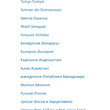
Türkçe (Türkiye)
Türkmen dili (Türkmenistan)
Valencià (Espanya)
Wolof (Senegaal)
Ελληνικά (Ελλάδα)
Беларуская (Беларусь)
Български (България)
Кыргызча (Кыргызстан)
Қазақ (Қазақстан)
македонски (Република Македонија)
Монгол (Монгол)
Русский (Россия)
српски (Босна и Херцеговина)
српски (Реп. Србија и Реп. Црна Гора)