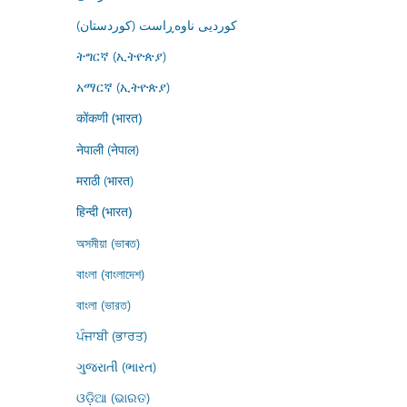
کوردیی ناوەڕاست (کوردستان)
ትግርኛ (ኢትዮጵያ)
አማርኛ (ኢትዮጵያ)
कोंकणी (भारत)
नेपाली (नेपाल)
मराठी (भारत)
हिन्दी (भारत)
অসমীয়া (ভাৰত)
বাংলা (বাংলাদেশ)
বাংলা (ভারত)
ਪੰਜਾਬੀ (ਭਾਰਤ)
ગુજરાતી (ભારત)
ଓଡ଼ିଆ (ଭାରତ)