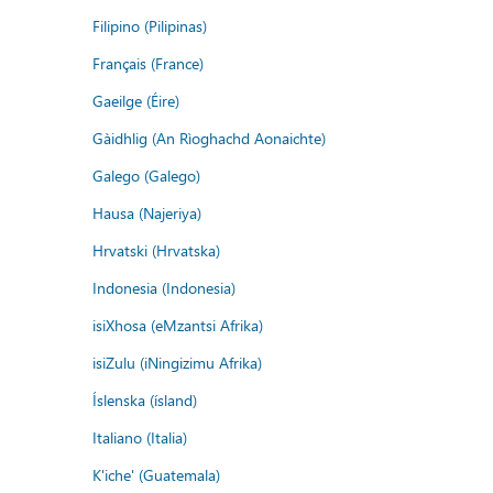
Filipino (Pilipinas)
Français (France)
Gaeilge (Éire)
Gàidhlig (An Rìoghachd Aonaichte)
Galego (Galego)
Hausa (Najeriya)
Hrvatski (Hrvatska)
Indonesia (Indonesia)
isiXhosa (eMzantsi Afrika)
isiZulu (iNingizimu Afrika)
Íslenska (ísland)
Italiano (Italia)
K'iche' (Guatemala)