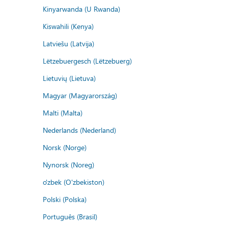
Kinyarwanda (U Rwanda)
Kiswahili (Kenya)
Latviešu (Latvija)
Lëtzebuergesch (Lëtzebuerg)
Lietuvių (Lietuva)
Magyar (Magyarország)
Malti (Malta)
Nederlands (Nederland)
Norsk (Norge)
Nynorsk (Noreg)
o'zbek (O'zbekiston)
Polski (Polska)
Português (Brasil)