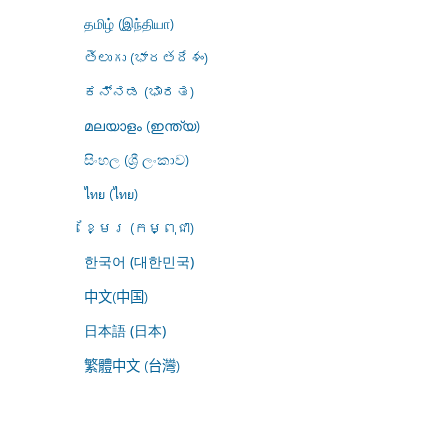
தமிழ் (இந்தியா)
తెలుగు (భారతదేశం)
ಕನ್ನಡ (ಭಾರತ)
മലയാളം (ഇന്ത്യ)
සිංහල (ශ්‍රී ලංකාව)
ไทย (ไทย)
ខ្មែរ (កម្ពុជា)
한국어 (대한민국)
中文(中国)
日本語 (日本)
繁體中文 (台灣)