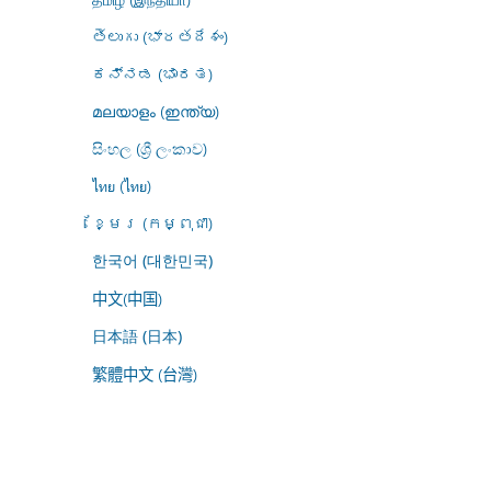
తెలుగు (భారతదేశం)
ಕನ್ನಡ (ಭಾರತ)
മലയാളം (ഇന്ത്യ)
සිංහල (ශ්‍රී ලංකාව)
ไทย (ไทย)
ខ្មែរ (កម្ពុជា)
한국어 (대한민국)
中文(中国)
日本語 (日本)
繁體中文 (台灣)