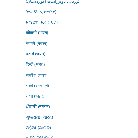
کوردیی ناوەڕاست (کوردستان)
ትግርኛ (ኢትዮጵያ)
አማርኛ (ኢትዮጵያ)
कोंकणी (भारत)
नेपाली (नेपाल)
मराठी (भारत)
हिन्दी (भारत)
অসমীয়া (ভাৰত)
বাংলা (বাংলাদেশ)
বাংলা (ভারত)
ਪੰਜਾਬੀ (ਭਾਰਤ)
ગુજરાતી (ભારત)
ଓଡ଼ିଆ (ଭାରତ)
தமிழ் (இந்தியா)