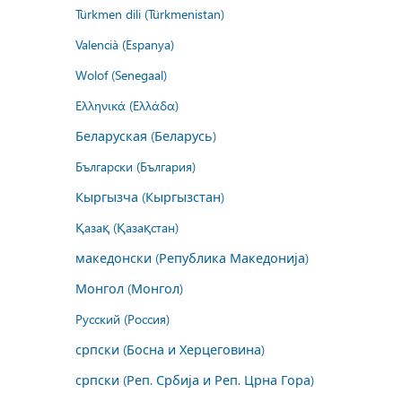
Türkmen dili (Türkmenistan)
Valencià (Espanya)
Wolof (Senegaal)
Ελληνικά (Ελλάδα)
Беларуская (Беларусь)
Български (България)
Кыргызча (Кыргызстан)
Қазақ (Қазақстан)
македонски (Република Македонија)
Монгол (Монгол)
Русский (Россия)
српски (Босна и Херцеговина)
српски (Реп. Србија и Реп. Црна Гора)