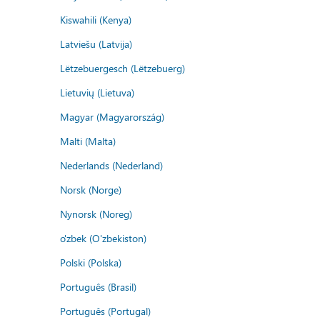
Kiswahili (Kenya)
Latviešu (Latvija)
Lëtzebuergesch (Lëtzebuerg)
Lietuvių (Lietuva)
Magyar (Magyarország)
Malti (Malta)
Nederlands (Nederland)
Norsk (Norge)
Nynorsk (Noreg)
o'zbek (O'zbekiston)
Polski (Polska)
Português (Brasil)
Português (Portugal)