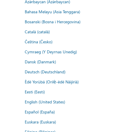
Azərbaycan (Azərbaycan)
Bahasa Melayu (Asia Tenggara)
Bosanski (Bosna i Hercegovina)
Català (català)
Čeština (Česko)
Cymraeg (Y Deyrnas Unedig)
Dansk (Danmark)
Deutsch (Deutschland)
Èdè Yorùbá (Orilẹ̀-èdè Nàìjíríà)
Eesti (Eesti)
English (United States)
Español (España)
Euskara (Euskara)
Filipino (Pilipinas)