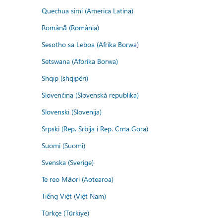
Quechua simi (America Latina)
Română (România)
Sesotho sa Leboa (Afrika Borwa)
Setswana (Aforika Borwa)
Shqip (shqipëri)
Slovenčina (Slovenská republika)
Slovenski (Slovenija)
Srpski (Rep. Srbija i Rep. Crna Gora)
Suomi (Suomi)
Svenska (Sverige)
Te reo Māori (Aotearoa)
Tiếng Việt (Việt Nam)
Türkçe (Türkiye)