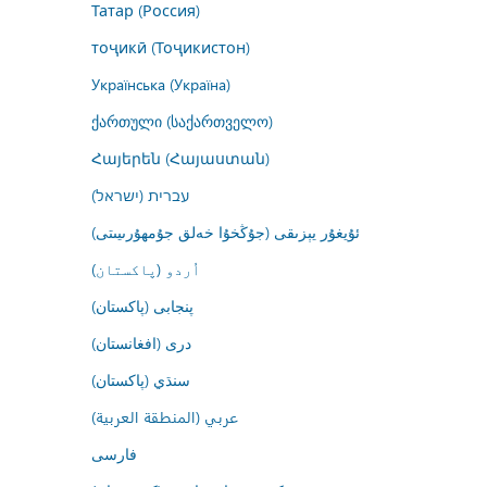
Татар (Россия)
тоҷикӣ (Тоҷикистон)
Українська (Україна)
ქართული (საქართველო)
Հայերեն (Հայաստան)
עברית (ישראל)
ئۇيغۇر يېزىقى (جۇڭخۇا خەلق جۇمھۇرىيىتى)
اُردو (پاکستان)
پنجابی (پاکستان)
درى (افغانستان)
سنڌي (پاکستان)
عربي (المنطقة العربية)
فارسى