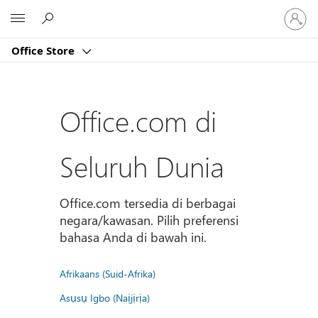
Masuk
Microsoft
ke
akun
Office Store
Anda
Office.com di
Seluruh Dunia
Office.com tersedia di berbagai
negara/kawasan. Pilih preferensi
bahasa Anda di bawah ini.
Afrikaans (Suid-Afrika)
Asụsụ Igbo (Naịjịrịa)