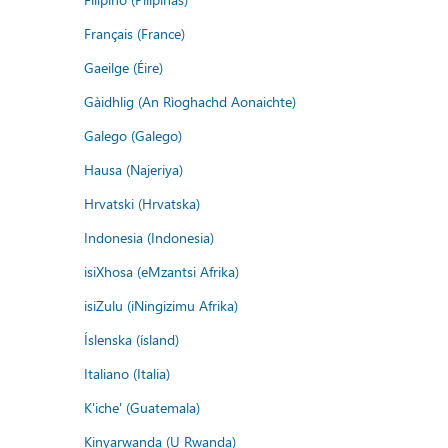
Français (France)
Gaeilge (Éire)
Gàidhlig (An Rìoghachd Aonaichte)
Galego (Galego)
Hausa (Najeriya)
Hrvatski (Hrvatska)
Indonesia (Indonesia)
isiXhosa (eMzantsi Afrika)
isiZulu (iNingizimu Afrika)
Íslenska (ísland)
Italiano (Italia)
K'iche' (Guatemala)
Kinyarwanda (U Rwanda)