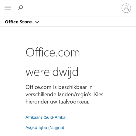
Meld
Microsoft
je
aan
Office Store
bij
je
account
Office.com
wereldwijd
Office.com is beschikbaar in
verschillende landen/regio's. Kies
hieronder uw taalvoorkeur.
Afrikaans (Suid-Afrika)
Asụsụ Igbo (Naịjịrịa)