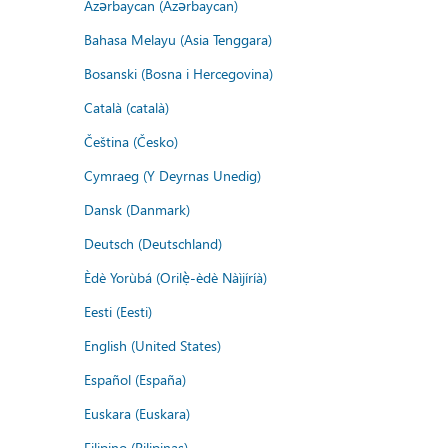
Azərbaycan (Azərbaycan)
Bahasa Melayu (Asia Tenggara)
Bosanski (Bosna i Hercegovina)
Català (català)
Čeština (Česko)
Cymraeg (Y Deyrnas Unedig)
Dansk (Danmark)
Deutsch (Deutschland)
Èdè Yorùbá (Orilẹ̀-èdè Nàìjíríà)
Eesti (Eesti)
English (United States)
Español (España)
Euskara (Euskara)
Filipino (Pilipinas)