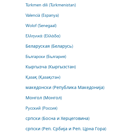
Türkmen dili (Türkmenistan)
Valencià (Espanya)
Wolof (Senegaal)
Ελληνικά (Ελλάδα)
Беларуская (Беларусь)
Български (България)
Кыргызча (Кыргызстан)
Қазақ (Қазақстан)
македонски (Република Македонија)
Монгол (Монгол)
Русский (Россия)
српски (Босна и Херцеговина)
српски (Реп. Србија и Реп. Црна Гора)