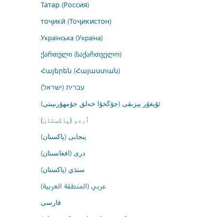
Татар (Россия)
тоҷикӣ (Тоҷикистон)
Українська (Україна)
ქართული (საქართველო)
Հայերեն (Հայաստան)
עברית (ישראל)
ئۇيغۇر يېزىقى (جۇڭخۇا خەلق جۇمھۇرىيىتى)
اُردو (پاکستان)
پنجابی (پاکستان)
درى (افغانستان)
سنڌي (پاکستان)
عربي (المنطقة العربية)
فارسى