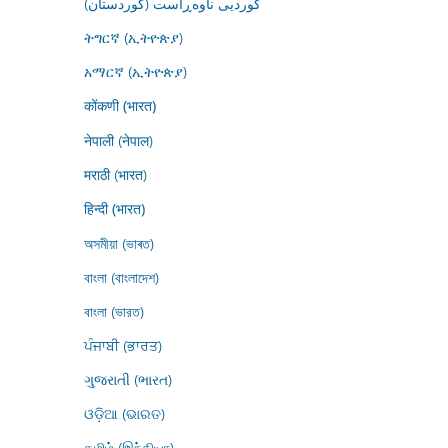
کوردیی ناوەڕاست (کوردستان)
ትግርኛ (ኢትዮጵያ)
አማርኛ (ኢትዮጵያ)
कोंकणी (भारत)
नेपाली (नेपाल)
मराठी (भारत)
हिन्दी (भारत)
অসমীয়া (ভাৰত)
বাংলা (বাংলাদেশ)
বাংলা (ভারত)
ਪੰਜਾਬੀ (ਭਾਰਤ)
ગુજરાતી (ભારત)
ଓଡ଼ିଆ (ଭାରତ)
தமிழ் (இந்தியா)