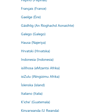
Français (France)
Gaeilge (Éire)
Gàidhlig (An Rìoghachd Aonaichte)
Galego (Galego)
Hausa (Najeriya)
Hrvatski (Hrvatska)
Indonesia (Indonesia)
isiXhosa (eMzantsi Afrika)
isiZulu (iNingizimu Afrika)
Íslenska (ísland)
Italiano (Italia)
K'iche' (Guatemala)
Kinyarwanda (U Rwanda)