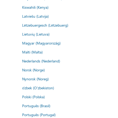
Kiswahili (Kenya)
Latviešu (Latvija)
Lëtzebuergesch (Lëtzebuerg)
Lietuvių (Lietuva)
Magyar (Magyarország)
Malti (Malta)
Nederlands (Nederland)
Norsk (Norge)
Nynorsk (Noreg)
o'zbek (O'zbekiston)
Polski (Polska)
Português (Brasil)
Português (Portugal)