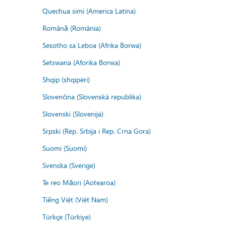
Quechua simi (America Latina)
Română (România)
Sesotho sa Leboa (Afrika Borwa)
Setswana (Aforika Borwa)
Shqip (shqipëri)
Slovenčina (Slovenská republika)
Slovenski (Slovenija)
Srpski (Rep. Srbija i Rep. Crna Gora)
Suomi (Suomi)
Svenska (Sverige)
Te reo Māori (Aotearoa)
Tiếng Việt (Việt Nam)
Türkçe (Türkiye)