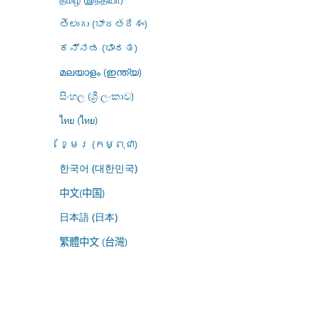
తెలుగు (భారతదేశం)
ಕನ್ನಡ (ಭಾರತ)
മലയാളം (ഇന്ത്യ)
සිංහල (ශ්‍රී ලංකාව)
ไทย (ไทย)
ខ្មែរ (កម្ពុជា)
한국어 (대한민국)
中文(中国)
日本語 (日本)
繁體中文 (台灣)