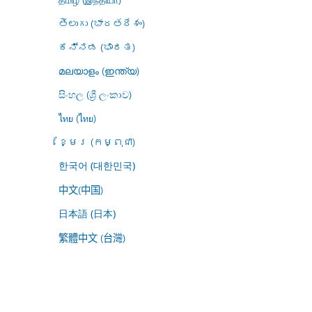
తెలుగు (భారతదేశం)
ಕನ್ನಡ (ಭಾರತ)
മലയാളം (ഇന്ത്യ)
සිංහල (ශ්‍රී ලංකාව)
ไทย (ไทย)
ខ្មែរ (កម្ពុជា)
한국어 (대한민국)
中文(中国)
日本語 (日本)
繁體中文 (台灣)