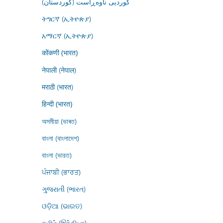
کوردیی ناوەڕاست (کوردستان)
ትግርኛ (ኢትዮጵያ)
አማርኛ (ኢትዮጵያ)
कोंकणी (भारत)
नेपाली (नेपाल)
मराठी (भारत)
हिन्दी (भारत)
অসমীয়া (ভাৰত)
বাংলা (বাংলাদেশ)
বাংলা (ভারত)
ਪੰਜਾਬੀ (ਭਾਰਤ)
ગુજરાતી (ભારત)
ଓଡ଼ିଆ (ଭାରତ)
தமிழ் (இந்தியா)