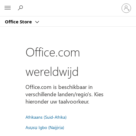
Meld
Microsoft
je
aan
Office Store
bij
je
account
Office.com
wereldwijd
Office.com is beschikbaar in
verschillende landen/regio's. Kies
hieronder uw taalvoorkeur.
Afrikaans (Suid-Afrika)
Asụsụ Igbo (Naịjịrịa)