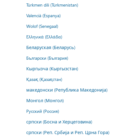
Türkmen dili (Türkmenistan)
Valencià (Espanya)
Wolof (Senegaal)
Ελληνικά (Ελλάδα)
Беларуская (Беларусь)
Български (България)
Кыргызча (Кыргызстан)
Қазақ (Қазақстан)
македонски (Република Македонија)
Монгол (Монгол)
Русский (Россия)
српски (Босна и Херцеговина)
српски (Реп. Србија и Реп. Црна Гора)