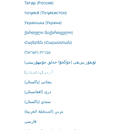
Татар (Россия)
тоҷикӣ (Тоҷикистон)
Українська (Україна)
ქართული (საქართველო)
Հայերեն (Հայաստան)
עברית (ישראל)
ئۇيغۇر يېزىقى (جۇڭخۇا خەلق جۇمھۇرىيىتى)
اُردو (پاکستان)
پنجابی (پاکستان)
درى (افغانستان)
سنڌي (پاکستان)
عربي (المنطقة العربية)
فارسى