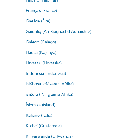
Français (France)
Gaeilge (Éire)
Gàidhlig (An Rìoghachd Aonaichte)
Galego (Galego)
Hausa (Najeriya)
Hrvatski (Hrvatska)
Indonesia (Indonesia)
isiXhosa (eMzantsi Afrika)
isiZulu (iNingizimu Afrika)
Íslenska (ísland)
Italiano (Italia)
K'iche' (Guatemala)
Kinyarwanda (U Rwanda)