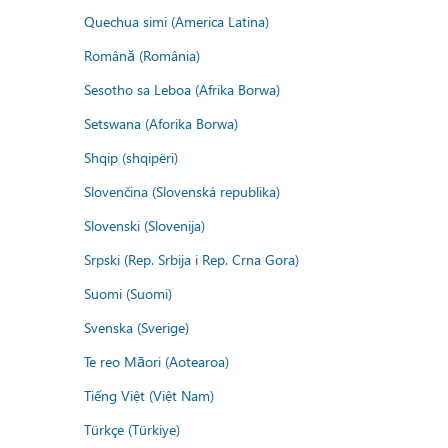
Quechua simi (America Latina)
Română (România)
Sesotho sa Leboa (Afrika Borwa)
Setswana (Aforika Borwa)
Shqip (shqipëri)
Slovenčina (Slovenská republika)
Slovenski (Slovenija)
Srpski (Rep. Srbija i Rep. Crna Gora)
Suomi (Suomi)
Svenska (Sverige)
Te reo Māori (Aotearoa)
Tiếng Việt (Việt Nam)
Türkçe (Türkiye)