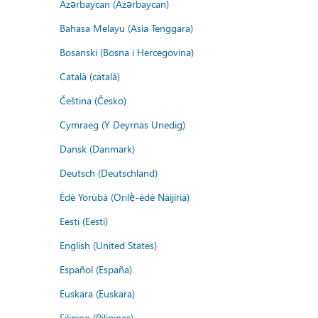
Azərbaycan (Azərbaycan)
Bahasa Melayu (Asia Tenggara)
Bosanski (Bosna i Hercegovina)
Català (català)
Čeština (Česko)
Cymraeg (Y Deyrnas Unedig)
Dansk (Danmark)
Deutsch (Deutschland)
Èdè Yorùbá (Orilẹ̀-èdè Nàìjíríà)
Eesti (Eesti)
English (United States)
Español (España)
Euskara (Euskara)
Filipino (Pilipinas)