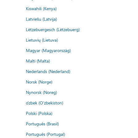
Kiswahili (Kenya)
Latviešu (Latvija)
Lëtzebuergesch (Lëtzebuerg)
Lietuvių (Lietuva)
Magyar (Magyarország)
Malti (Malta)
Nederlands (Nederland)
Norsk (Norge)
Nynorsk (Noreg)
o'zbek (O'zbekiston)
Polski (Polska)
Português (Brasil)
Português (Portugal)