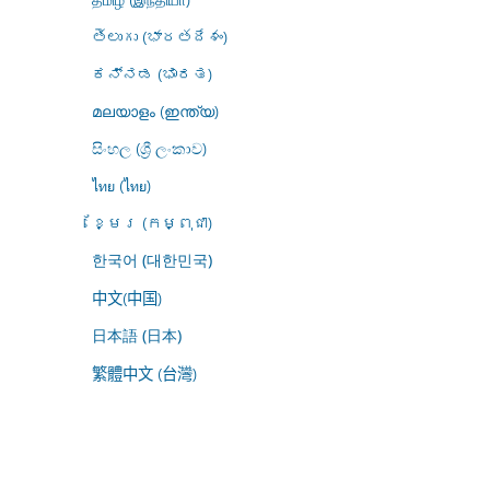
తెలుగు (భారతదేశం)
ಕನ್ನಡ (ಭಾರತ)
മലയാളം (ഇന്ത്യ)
සිංහල (ශ්‍රී ලංකාව)
ไทย (ไทย)
ខ្មែរ (កម្ពុជា)
한국어 (대한민국)
中文(中国)
日本語 (日本)
繁體中文 (台灣)