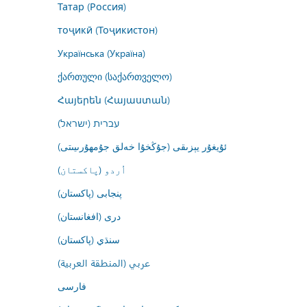
Татар (Россия)
тоҷикӣ (Тоҷикистон)
Українська (Україна)
ქართული (საქართველო)
Հայերեն (Հայաստան)
עברית (ישראל)
ئۇيغۇر يېزىقى (جۇڭخۇا خەلق جۇمھۇرىيىتى)
اُردو (پاکستان)
پنجابی (پاکستان)
درى (افغانستان)
سنڌي (پاکستان)
عربي (المنطقة العربية)
فارسى