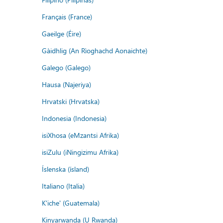
Français (France)
Gaeilge (Éire)
Gàidhlig (An Rìoghachd Aonaichte)
Galego (Galego)
Hausa (Najeriya)
Hrvatski (Hrvatska)
Indonesia (Indonesia)
isiXhosa (eMzantsi Afrika)
isiZulu (iNingizimu Afrika)
Íslenska (ísland)
Italiano (Italia)
K'iche' (Guatemala)
Kinyarwanda (U Rwanda)