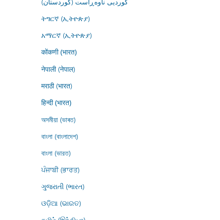
کوردیی ناوەڕاست (کوردستان)
ትግርኛ (ኢትዮጵያ)
አማርኛ (ኢትዮጵያ)
कोंकणी (भारत)
नेपाली (नेपाल)
मराठी (भारत)
हिन्दी (भारत)
অসমীয়া (ভাৰত)
বাংলা (বাংলাদেশ)
বাংলা (ভারত)
ਪੰਜਾਬੀ (ਭਾਰਤ)
ગુજરાતી (ભારત)
ଓଡ଼ିଆ (ଭାରତ)
தமிழ் (இந்தியா)