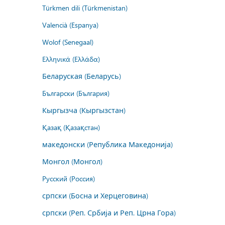
Türkmen dili (Türkmenistan)
Valencià (Espanya)
Wolof (Senegaal)
Ελληνικά (Ελλάδα)
Беларуская (Беларусь)
Български (България)
Кыргызча (Кыргызстан)
Қазақ (Қазақстан)
македонски (Република Македонија)
Монгол (Монгол)
Русский (Россия)
српски (Босна и Херцеговина)
српски (Реп. Србија и Реп. Црна Гора)