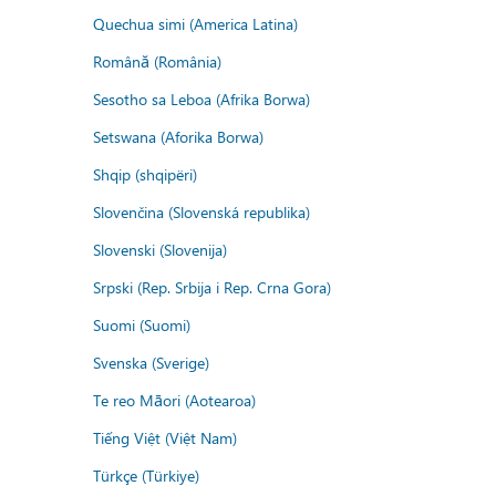
Quechua simi (America Latina)
Română (România)
Sesotho sa Leboa (Afrika Borwa)
Setswana (Aforika Borwa)
Shqip (shqipëri)
Slovenčina (Slovenská republika)
Slovenski (Slovenija)
Srpski (Rep. Srbija i Rep. Crna Gora)
Suomi (Suomi)
Svenska (Sverige)
Te reo Māori (Aotearoa)
Tiếng Việt (Việt Nam)
Türkçe (Türkiye)