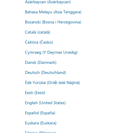
Azərbaycan (Azərbaycan)
Bahasa Melayu (Asia Tenggara)
Bosanski (Bosna i Hercegovina)
Català (català)
Čeština (Česko)
Cymraeg (Y Deyrnas Unedig)
Dansk (Danmark)
Deutsch (Deutschland)
Èdè Yorùbá (Orilẹ̀-èdè Nàìjíríà)
Eesti (Eesti)
English (United States)
Español (España)
Euskara (Euskara)
Filipino (Pilipinas)