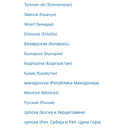
Türkmen dili (Türkmenistan)
Valencià (Espanya)
Wolof (Senegaal)
Ελληνικά (Ελλάδα)
Беларуская (Беларусь)
Български (България)
Кыргызча (Кыргызстан)
Қазақ (Қазақстан)
македонски (Република Македонија)
Монгол (Монгол)
Русский (Россия)
српски (Босна и Херцеговина)
српски (Реп. Србија и Реп. Црна Гора)