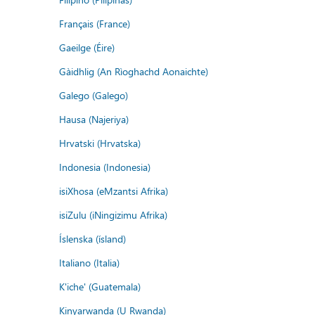
Français (France)
Gaeilge (Éire)
Gàidhlig (An Rìoghachd Aonaichte)
Galego (Galego)
Hausa (Najeriya)
Hrvatski (Hrvatska)
Indonesia (Indonesia)
isiXhosa (eMzantsi Afrika)
isiZulu (iNingizimu Afrika)
Íslenska (ísland)
Italiano (Italia)
K'iche' (Guatemala)
Kinyarwanda (U Rwanda)