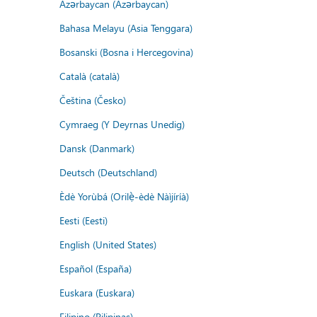
Azərbaycan (Azərbaycan)
Bahasa Melayu (Asia Tenggara)
Bosanski (Bosna i Hercegovina)
Català (català)
Čeština (Česko)
Cymraeg (Y Deyrnas Unedig)
Dansk (Danmark)
Deutsch (Deutschland)
Èdè Yorùbá (Orilẹ̀-èdè Nàìjíríà)
Eesti (Eesti)
English (United States)
Español (España)
Euskara (Euskara)
Filipino (Pilipinas)