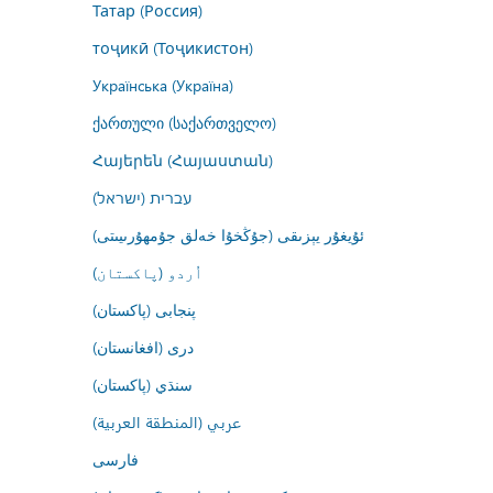
Татар (Россия)
тоҷикӣ (Тоҷикистон)
Українська (Україна)
ქართული (საქართველო)
Հայերեն (Հայաստան)
עברית (ישראל)
ئۇيغۇر يېزىقى (جۇڭخۇا خەلق جۇمھۇرىيىتى)
اُردو (پاکستان)
پنجابی (پاکستان)
درى (افغانستان)
سنڌي (پاکستان)
عربي (المنطقة العربية)
فارسى