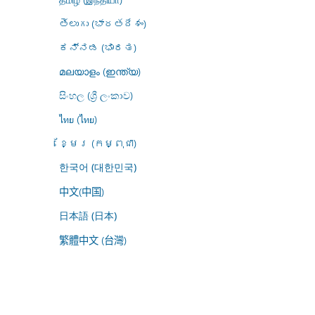
తెలుగు (భారతదేశం)
ಕನ್ನಡ (ಭಾರತ)
മലയാളം (ഇന്ത്യ)
සිංහල (ශ්‍රී ලංකාව)
ไทย (ไทย)
ខ្មែរ (កម្ពុជា)
한국어 (대한민국)
中文(中国)
日本語 (日本)
繁體中文 (台灣)