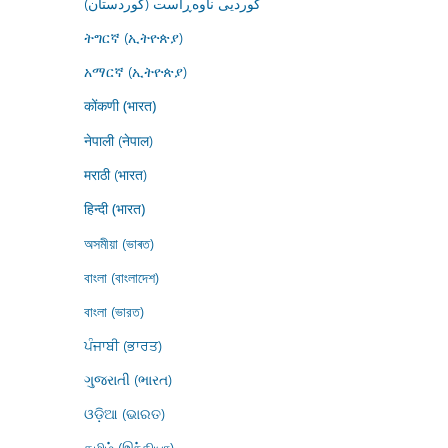
کوردیی ناوەڕاست (کوردستان)
ትግርኛ (ኢትዮጵያ)
አማርኛ (ኢትዮጵያ)
कोंकणी (भारत)
नेपाली (नेपाल)
मराठी (भारत)
हिन्दी (भारत)
অসমীয়া (ভাৰত)
বাংলা (বাংলাদেশ)
বাংলা (ভারত)
ਪੰਜਾਬੀ (ਭਾਰਤ)
ગુજરાતી (ભારત)
ଓଡ଼ିଆ (ଭାରତ)
தமிழ் (இந்தியா)