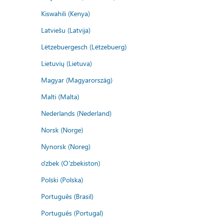
Kiswahili (Kenya)
Latviešu (Latvija)
Lëtzebuergesch (Lëtzebuerg)
Lietuvių (Lietuva)
Magyar (Magyarország)
Malti (Malta)
Nederlands (Nederland)
Norsk (Norge)
Nynorsk (Noreg)
o'zbek (O'zbekiston)
Polski (Polska)
Português (Brasil)
Português (Portugal)