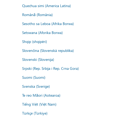
Quechua simi (America Latina)
Română (România)
Sesotho sa Leboa (Afrika Borwa)
Setswana (Aforika Borwa)
Shqip (shqipëri)
Slovenčina (Slovenská republika)
Slovenski (Slovenija)
Srpski (Rep. Srbija i Rep. Crna Gora)
Suomi (Suomi)
Svenska (Sverige)
Te reo Māori (Aotearoa)
Tiếng Việt (Việt Nam)
Türkçe (Türkiye)