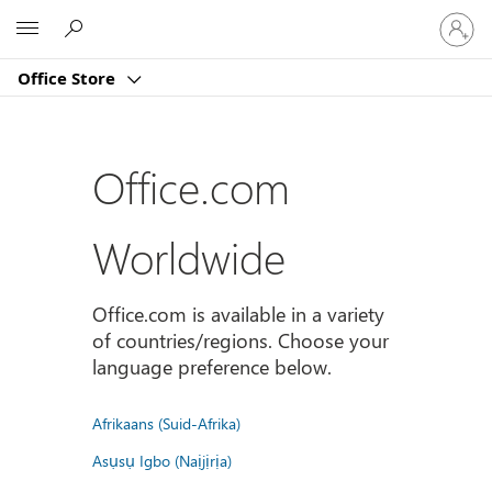
Sign
Microsoft
in
to
Office Store
your
account
Office.com
Worldwide
Office.com is available in a variety
of countries/regions. Choose your
language preference below.
Afrikaans (Suid-Afrika)
Asụsụ Igbo (Naịjịrịa)