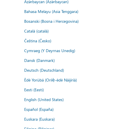
Azərbaycan (Azərbaycan)
Bahasa Melayu (Asia Tenggara)
Bosanski (Bosna i Hercegovina)
Català (català)
Čeština (Česko)
Cymraeg (Y Deyrnas Unedig)
Dansk (Danmark)
Deutsch (Deutschland)
Èdè Yorùbá (Orilẹ̀-èdè Nàìjíríà)
Eesti (Eesti)
English (United States)
Español (España)
Euskara (Euskara)
Filipino (Pilipinas)