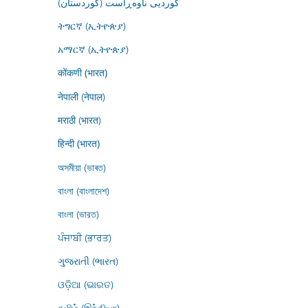
کوردیی ناوەڕاست (کوردستان)
ትግርኛ (ኢትዮጵያ)
አማርኛ (ኢትዮጵያ)
कोंकणी (भारत)
नेपाली (नेपाल)
मराठी (भारत)
हिन्दी (भारत)
অসমীয়া (ভাৰত)
বাংলা (বাংলাদেশ)
বাংলা (ভারত)
ਪੰਜਾਬੀ (ਭਾਰਤ)
ગુજરાતી (ભારત)
ଓଡ଼ିଆ (ଭାରତ)
தமிழ் (இந்தியா)