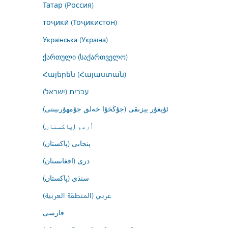
Татар (Россия)
тоҷикӣ (Тоҷикистон)
Українська (Україна)
ქართული (საქართველო)
Հայերեն (Հայաստան)
עברית (ישראל)
ئۇيغۇر يېزىقى (جۇڭخۇا خەلق جۇمھۇرىيىتى)
اُردو (پاکستان)
پنجابی (پاکستان)
درى (افغانستان)
سنڌي (پاکستان)
عربي (المنطقة العربية)
فارسى