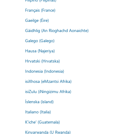
Français (France)
Gaeilge (Éire)
Gàidhlig (An Rìoghachd Aonaichte)
Galego (Galego)
Hausa (Najeriya)
Hrvatski (Hrvatska)
Indonesia (Indonesia)
isiXhosa (eMzantsi Afrika)
isiZulu (iNingizimu Afrika)
Íslenska (ísland)
Italiano (Italia)
K'iche' (Guatemala)
Kinyarwanda (U Rwanda)