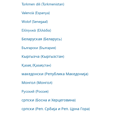
Türkmen dili (Türkmenistan)
Valencià (Espanya)
Wolof (Senegaal)
Ελληνικά (Ελλάδα)
Беларуская (Беларусь)
Български (България)
Кыргызча (Кыргызстан)
Қазақ (Қазақстан)
македонски (Република Македонија)
Монгол (Монгол)
Русский (Россия)
српски (Босна и Херцеговина)
српски (Реп. Србија и Реп. Црна Гора)