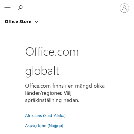
Logga
Microsoft
in
på
Office Store
ditt
konto
Office.com
globalt
Office.com finns i en mängd olika
länder/regioner. Välj
språkinställning nedan.
Afrikaans (Suid-Afrika)
Asụsụ Igbo (Naịjịrịa)