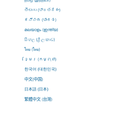
తెలుగు (భారతదేశం)
ಕನ್ನಡ (ಭಾರತ)
മലയാളം (ഇന്ത്യ)
සිංහල (ශ්‍රී ලංකාව)
ไทย (ไทย)
ខ្មែរ (កម្ពុជា)
한국어 (대한민국)
中文(中国)
日本語 (日本)
繁體中文 (台灣)