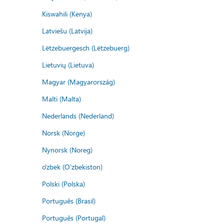
Kiswahili (Kenya)
Latviešu (Latvija)
Lëtzebuergesch (Lëtzebuerg)
Lietuvių (Lietuva)
Magyar (Magyarország)
Malti (Malta)
Nederlands (Nederland)
Norsk (Norge)
Nynorsk (Noreg)
o'zbek (O'zbekiston)
Polski (Polska)
Português (Brasil)
Português (Portugal)