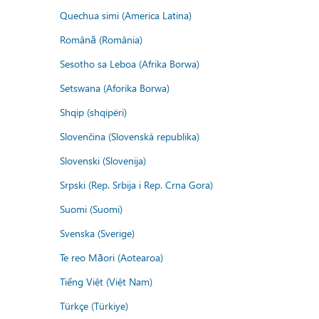
Quechua simi (America Latina)
Română (România)
Sesotho sa Leboa (Afrika Borwa)
Setswana (Aforika Borwa)
Shqip (shqipëri)
Slovenčina (Slovenská republika)
Slovenski (Slovenija)
Srpski (Rep. Srbija i Rep. Crna Gora)
Suomi (Suomi)
Svenska (Sverige)
Te reo Māori (Aotearoa)
Tiếng Việt (Việt Nam)
Türkçe (Türkiye)