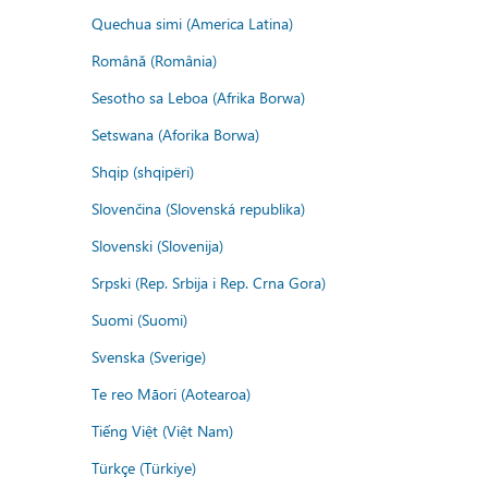
Quechua simi (America Latina)
Română (România)
Sesotho sa Leboa (Afrika Borwa)
Setswana (Aforika Borwa)
Shqip (shqipëri)
Slovenčina (Slovenská republika)
Slovenski (Slovenija)
Srpski (Rep. Srbija i Rep. Crna Gora)
Suomi (Suomi)
Svenska (Sverige)
Te reo Māori (Aotearoa)
Tiếng Việt (Việt Nam)
Türkçe (Türkiye)