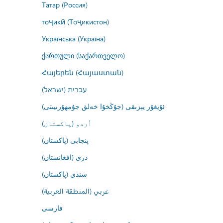
Татар (Россия)
тоҷикӣ (Тоҷикистон)
Українська (Україна)
ქართული (საქართველო)
Հայերեն (Հայաստան)
עברית (ישראל)
ئۇيغۇر يېزىقى (جۇڭخۇا خەلق جۇمھۇرىيىتى)
اُردو (پاکستان)
پنجابی (پاکستان)
درى (افغانستان)
سنڌي (پاکستان)
عربي (المنطقة العربية)
فارسى