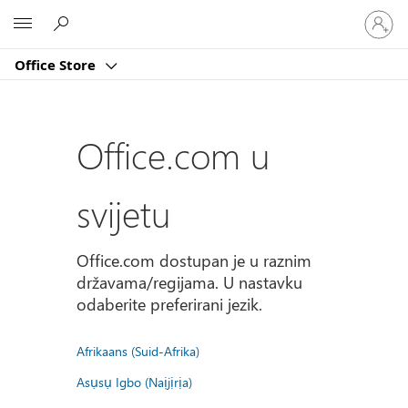
Prijavite
Microsoft
se
u
Office Store
svoj
račun
Office.com u
svijetu
Office.com dostupan je u raznim
državama/regijama. U nastavku
odaberite preferirani jezik.
Afrikaans (Suid-Afrika)
Asụsụ Igbo (Naịjịrịa)