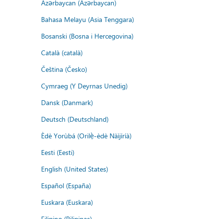
Azərbaycan (Azərbaycan)
Bahasa Melayu (Asia Tenggara)
Bosanski (Bosna i Hercegovina)
Català (català)
Čeština (Česko)
Cymraeg (Y Deyrnas Unedig)
Dansk (Danmark)
Deutsch (Deutschland)
Èdè Yorùbá (Orilẹ̀-èdè Nàìjíríà)
Eesti (Eesti)
English (United States)
Español (España)
Euskara (Euskara)
Filipino (Pilipinas)