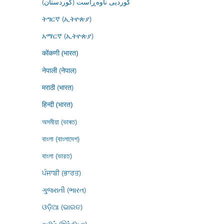
کوردیی ناوەڕاست (کوردستان)
ትግርኛ (ኢትዮጵያ)
አማርኛ (ኢትዮጵያ)
कोंकणी (भारत)
नेपाली (नेपाल)
मराठी (भारत)
हिन्दी (भारत)
অসমীয়া (ভাৰত)
বাংলা (বাংলাদেশ)
বাংলা (ভারত)
ਪੰਜਾਬੀ (ਭਾਰਤ)
ગુજરાતી (ભારત)
ଓଡ଼ିଆ (ଭାରତ)
தமிழ் (இந்தியா)