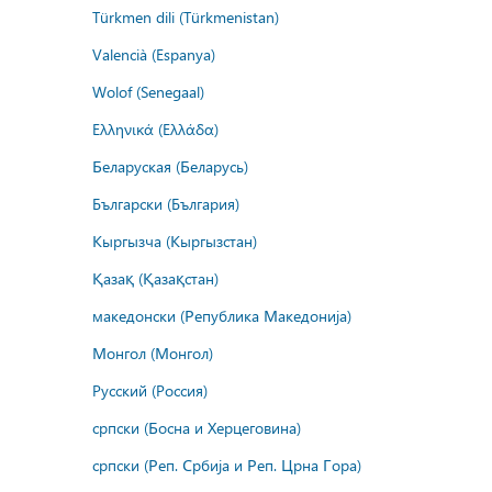
Türkmen dili (Türkmenistan)
Valencià (Espanya)
Wolof (Senegaal)
Ελληνικά (Ελλάδα)
Беларуская (Беларусь)
Български (България)
Кыргызча (Кыргызстан)
Қазақ (Қазақстан)
македонски (Република Македонија)
Монгол (Монгол)
Русский (Россия)
српски (Босна и Херцеговина)
српски (Реп. Србија и Реп. Црна Гора)