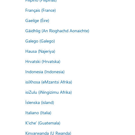
Français (France)
Gaeilge (Éire)
Gàidhlig (An Rìoghachd Aonaichte)
Galego (Galego)
Hausa (Najeriya)
Hrvatski (Hrvatska)
Indonesia (Indonesia)
isiXhosa (eMzantsi Afrika)
isiZulu (iNingizimu Afrika)
Íslenska (ísland)
Italiano (Italia)
K'iche' (Guatemala)
Kinyarwanda (U Rwanda)