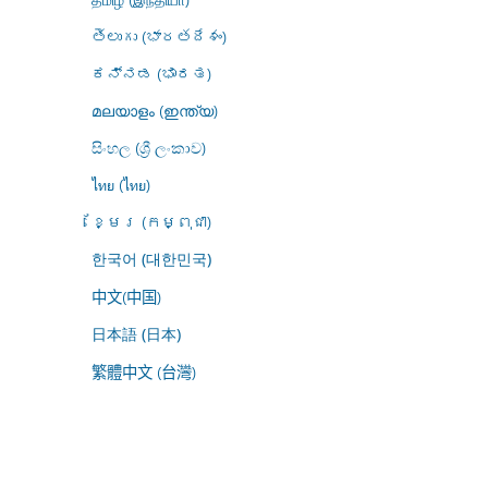
తెలుగు (భారతదేశం)
ಕನ್ನಡ (ಭಾರತ)
മലയാളം (ഇന്ത്യ)
සිංහල (ශ්‍රී ලංකාව)
ไทย (ไทย)
ខ្មែរ (កម្ពុជា)
한국어 (대한민국)
中文(中国)
日本語 (日本)
繁體中文 (台灣)