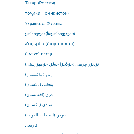
Татар (Россия)
тоҷикӣ (Тоҷикистон)
Українська (Україна)
ქართული (საქართველო)
Հայերեն (Հայաստան)
עברית (ישראל)
ئۇيغۇر يېزىقى (جۇڭخۇا خەلق جۇمھۇرىيىتى)
اُردو (پاکستان)
پنجابی (پاکستان)
درى (افغانستان)
سنڌي (پاکستان)
عربي (المنطقة العربية)
فارسى