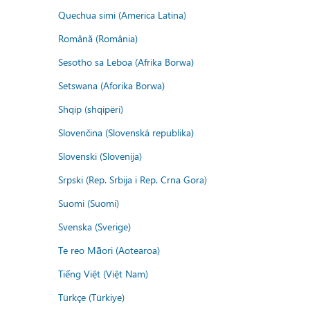
Quechua simi (America Latina)
Română (România)
Sesotho sa Leboa (Afrika Borwa)
Setswana (Aforika Borwa)
Shqip (shqipëri)
Slovenčina (Slovenská republika)
Slovenski (Slovenija)
Srpski (Rep. Srbija i Rep. Crna Gora)
Suomi (Suomi)
Svenska (Sverige)
Te reo Māori (Aotearoa)
Tiếng Việt (Việt Nam)
Türkçe (Türkiye)