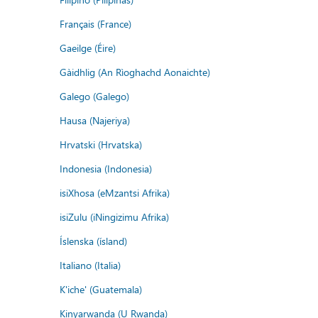
Français (France)
Gaeilge (Éire)
Gàidhlig (An Rìoghachd Aonaichte)
Galego (Galego)
Hausa (Najeriya)
Hrvatski (Hrvatska)
Indonesia (Indonesia)
isiXhosa (eMzantsi Afrika)
isiZulu (iNingizimu Afrika)
Íslenska (ísland)
Italiano (Italia)
K'iche' (Guatemala)
Kinyarwanda (U Rwanda)