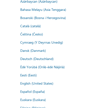
Azərbaycan (Azərbaycan)
Bahasa Melayu (Asia Tenggara)
Bosanski (Bosna i Hercegovina)
Català (català)
Čeština (Česko)
Cymraeg (Y Deyrnas Unedig)
Dansk (Danmark)
Deutsch (Deutschland)
Èdè Yorùbá (Orilẹ̀-èdè Nàìjíríà)
Eesti (Eesti)
English (United States)
Español (España)
Euskara (Euskara)
Filipino (Pilipinas)