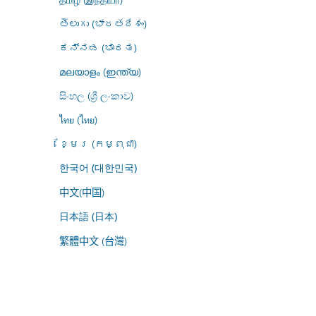
తెలుగు (భారతదేశం)
ಕನ್ನಡ (ಭಾರತ)
മലയാളം (ഇന്ത്യ)
සිංහල (ශ්‍රී ලංකාව)
ไทย (ไทย)
ខ្មែរ (កម្ពុជា)
한국어 (대한민국)
中文(中国)
日本語 (日本)
繁體中文 (台灣)