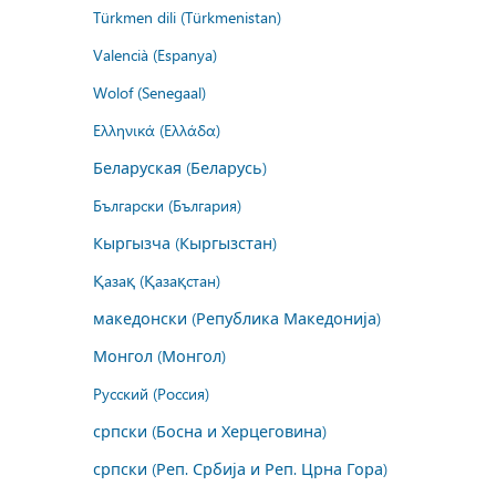
Türkmen dili (Türkmenistan)
Valencià (Espanya)
Wolof (Senegaal)
Ελληνικά (Ελλάδα)
Беларуская (Беларусь)
Български (България)
Кыргызча (Кыргызстан)
Қазақ (Қазақстан)
македонски (Република Македонија)
Монгол (Монгол)
Русский (Россия)
српски (Босна и Херцеговина)
српски (Реп. Србија и Реп. Црна Гора)