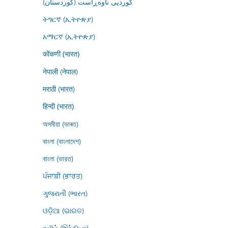
کوردیی ناوەڕاست (کوردستان)
ትግርኛ (ኢትዮጵያ)
አማርኛ (ኢትዮጵያ)
कोंकणी (भारत)
नेपाली (नेपाल)
मराठी (भारत)
हिन्दी (भारत)
অসমীয়া (ভাৰত)
বাংলা (বাংলাদেশ)
বাংলা (ভারত)
ਪੰਜਾਬੀ (ਭਾਰਤ)
ગુજરાતી (ભારત)
ଓଡ଼ିଆ (ଭାରତ)
தமிழ் (இந்தியா)