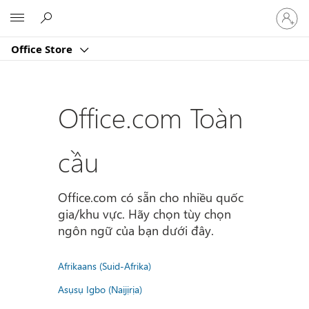
Đăng
Microsoft
nhập
tài
Office Store
khoản
của
bạn
Office.com Toàn
cầu
Office.com có sẵn cho nhiều quốc
gia/khu vực. Hãy chọn tùy chọn
ngôn ngữ của bạn dưới đây.
Afrikaans (Suid-Afrika)
Asụsụ Igbo (Naịjịrịa)