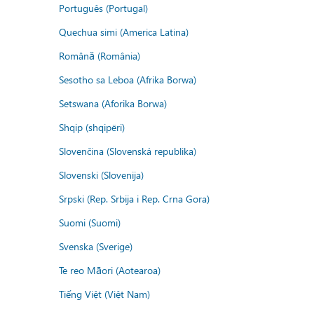
Português (Portugal)
Quechua simi (America Latina)
Română (România)
Sesotho sa Leboa (Afrika Borwa)
Setswana (Aforika Borwa)
Shqip (shqipëri)
Slovenčina (Slovenská republika)
Slovenski (Slovenija)
Srpski (Rep. Srbija i Rep. Crna Gora)
Suomi (Suomi)
Svenska (Sverige)
Te reo Māori (Aotearoa)
Tiếng Việt (Việt Nam)