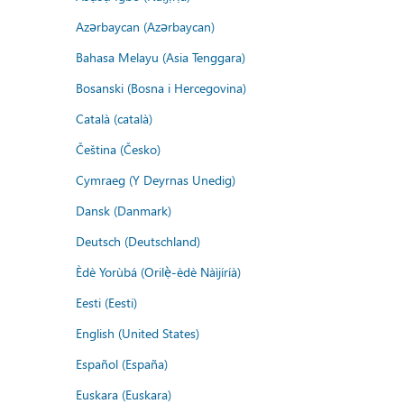
Azərbaycan (Azərbaycan)
Bahasa Melayu (Asia Tenggara)
Bosanski (Bosna i Hercegovina)
Català (català)
Čeština (Česko)
Cymraeg (Y Deyrnas Unedig)
Dansk (Danmark)
Deutsch (Deutschland)
Èdè Yorùbá (Orilẹ̀-èdè Nàìjíríà)
Eesti (Eesti)
English (United States)
Español (España)
Euskara (Euskara)