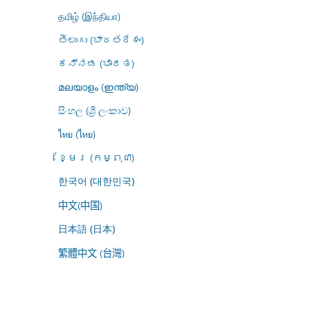
தமிழ் (இந்தியா)
తెలుగు (భారతదేశం)
ಕನ್ನಡ (ಭಾರತ)
മലയാളം (ഇന്ത്യ)
සිංහල (ශ්‍රී ලංකාව)
ไทย (ไทย)
ខ្មែរ (កម្ពុជា)
한국어 (대한민국)
中文(中国)
日本語 (日本)
繁體中文 (台灣)