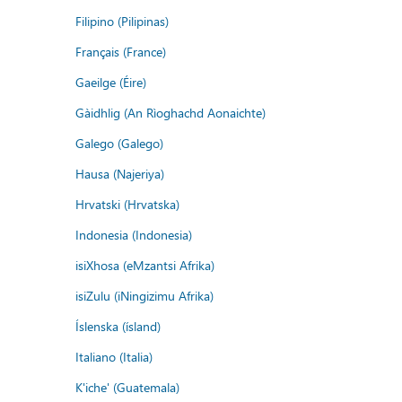
Filipino (Pilipinas)
Français (France)
Gaeilge (Éire)
Gàidhlig (An Rìoghachd Aonaichte)
Galego (Galego)
Hausa (Najeriya)
Hrvatski (Hrvatska)
Indonesia (Indonesia)
isiXhosa (eMzantsi Afrika)
isiZulu (iNingizimu Afrika)
Íslenska (ísland)
Italiano (Italia)
K'iche' (Guatemala)