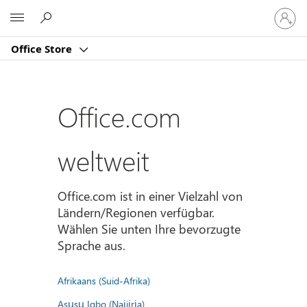
Bei
Microsoft
Ihrem
Konto
Office Store
anmeld
Office.com
weltweit
Office.com ist in einer Vielzahl von
Ländern/Regionen verfügbar.
Wählen Sie unten Ihre bevorzugte
Sprache aus.
Afrikaans (Suid-Afrika)
Asụsụ Igbo (Naịjịrịa)