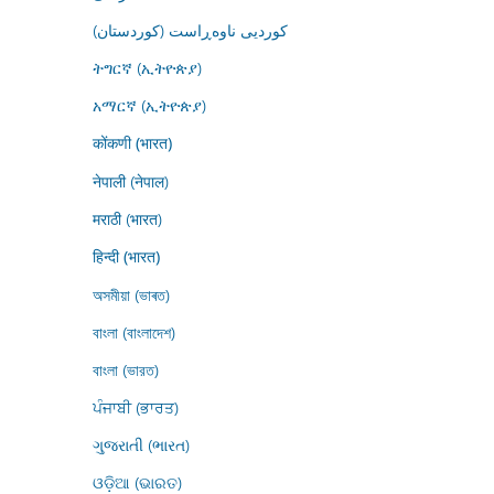
کوردیی ناوەڕاست (کوردستان)
ትግርኛ (ኢትዮጵያ)
አማርኛ (ኢትዮጵያ)
कोंकणी (भारत)
नेपाली (नेपाल)
मराठी (भारत)
हिन्दी (भारत)
অসমীয়া (ভাৰত)
বাংলা (বাংলাদেশ)
বাংলা (ভারত)
ਪੰਜਾਬੀ (ਭਾਰਤ)
ગુજરાતી (ભારત)
ଓଡ଼ିଆ (ଭାରତ)