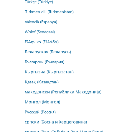
Türkçe (Türkiye)
Türkmen dili (Türkmenistan)
Valencià (Espanya)
Wolof (Senegaal)
Ελληνικά (Ελλάδα)
Беларуская (Беларусь)
Български (България)
Кыргызча (Кыргызстан)
Қазақ (Қазақстан)
македонски (Република Македонија)
Монгол (Монгол)
Русский (Россия)
српски (Босна и Херцеговина)
српски (Реп. Србија и Реп. Црна Гора)