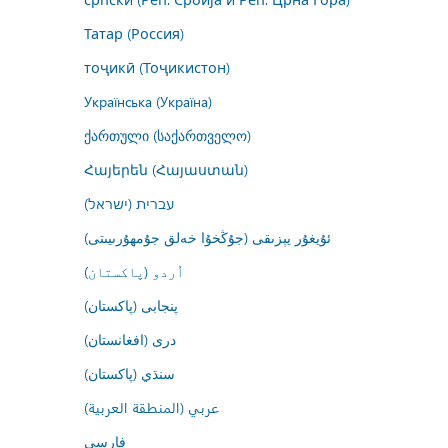
Татар (Россия)
тоҷикӣ (Тоҷикистон)
Українська (Україна)
ქართული (საქართველო)
Հայերեն (Հայաստան)
עברית (ישראל)
ئۇيغۇر يېزىقى (جۇڭخۇا خەلق جۇمھۇرىيىتى)
اُردو (پاکستان)
پنجابی (پاکستان)
درى (افغانستان)
سنڌي (پاکستان)
عربي (المنطقة العربية)
فارسى