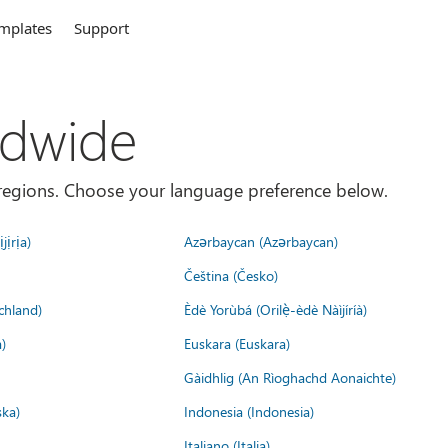
mplates
Support
ldwide
es/regions. Choose your language preference below.
jịrịa)
Azərbaycan (Azərbaycan)
Čeština (Česko)
chland)
Èdè Yorùbá (Orilẹ̀-èdè Nàìjíríà)
)
Euskara (Euskara)
Gàidhlig (An Rìoghachd Aonaichte)
ska)
Indonesia (Indonesia)
Italiano (Italia)