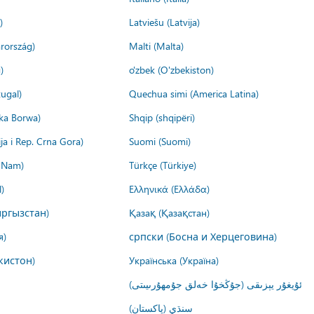
)
Latviešu (Latvija)
rország)
Malti (Malta)
)
o'zbek (O'zbekiston)
ugal)
Quechua simi (America Latina)
ika Borwa)
Shqip (shqipëri)
ija i Rep. Crna Gora)
Suomi (Suomi)
t Nam)
Türkçe (Türkiye)
)
Ελληνικά (Ελλάδα)
ргызстан)
Қазақ (Қазақстан)
я)
српски (Босна и Херцеговина)
кистон)
Українська (Україна)
ئۇيغۇر يېزىقى (جۇڭخۇا خەلق جۇمھۇرىيىتى)
سنڌي (پاکستان)