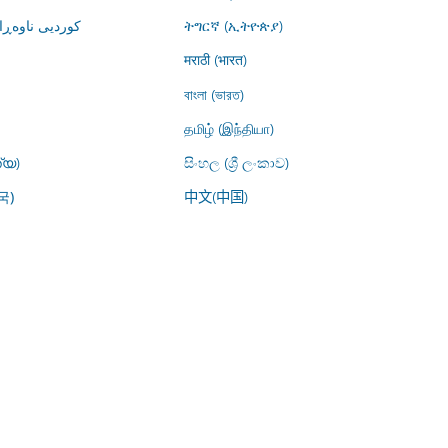
کوردیی ناوە)
ትግርኛ (ኢትዮጵያ)
मराठी (भारत)
বাংলা (ভারত)
தமிழ் (இந்தியா)
്യ)
සිංහල (ශ්‍රී ලංකාව)
中文(中国)
국)