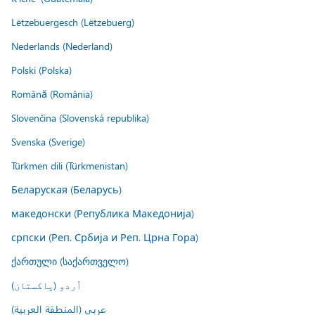
Lëtzebuergesch (Lëtzebuerg)
Nederlands (Nederland)
Polski (Polska)
Română (România)
Slovenčina (Slovenská republika)
Svenska (Sverige)
Türkmen dili (Türkmenistan)
Беларуская (Беларусь)
македонски (Република Македонија)
српски (Реп. Србија и Реп. Црна Гора)
ქართული (საქართველო)
اُردو (پاکستان)
عربي (المنطقة العربية)