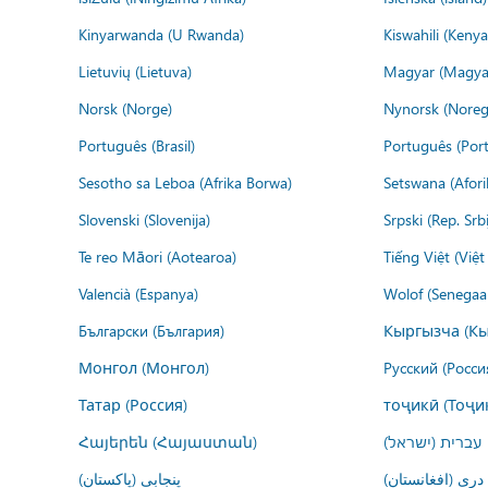
Kinyarwanda (U Rwanda)
Kiswahili (Kenya
Lietuvių (Lietuva)
Magyar (Magya
Norsk (Norge)
Nynorsk (Noreg
Português (Brasil)
Português (Port
Sesotho sa Leboa (Afrika Borwa)
Setswana (Afor
Slovenski (Slovenija)
Srpski (Rep. Srb
Te reo Māori (Aotearoa)
Tiếng Việt (Việ
Valencià (Espanya)
Wolof (Senegaal
Български (България)
Кыргызча (Кы
Монгол (Монгол)
Русский (Росси
Татар (Россия)
тоҷикӣ (Тоҷи
Հայերեն (Հայաստան)
עברית (ישראל)
درى (افغانستان)
پنجابی (پاکستان)