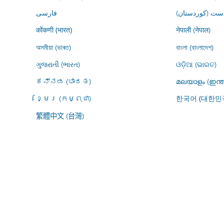
ڕاست (کوردستان
فارسى
नेपाली (नेपाल)
कोंकणी (भारत)
অসমীয়া (ভাৰত)
বাংলা (বাংলাদেশ)
ગુજરાતી (ભારત)
ଓଡ଼ିଆ (ଭାରତ)
ಕನ್ನಡ (ಭಾರತ)
മലയാളം (ഇന്ത
ខ្មែរ (កម្ពុជា)
한국어 (대한민
繁體中文 (台灣)