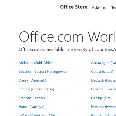
Microsoft
Office Store
Add-ins
Te
Office.com Wor
Office.com is available in a variety of countri
Afrikaans (Suid-Afrika)
Asụsụ Igbo (Naị
Bosanski (Bosna i Hercegovina)
Català (català)
Dansk (Danmark)
Deutsch (Deuts
English (United States)
Español (España
Français (France)
Gaeilge (Éire)
Hausa (Najeriya)
Hrvatski (Hrvat
isiZulu (iNingizimu Afrika)
Íslenska (ísland)