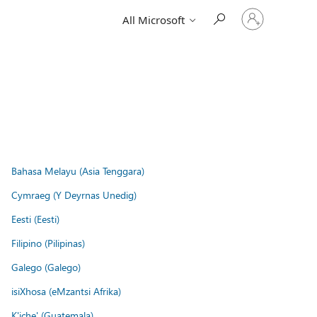
Sign
All Microsoft
in
to
your
account
Bahasa Melayu (Asia Tenggara)
Cymraeg (Y Deyrnas Unedig)
Eesti (Eesti)
Filipino (Pilipinas)
Galego (Galego)
isiXhosa (eMzantsi Afrika)
K'iche' (Guatemala)