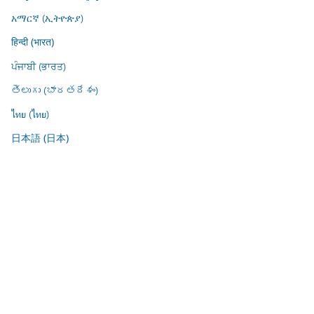
አማርኛ (ኢትዮጵያ)
हिन्दी (भारत)
ਪੰਜਾਬੀ (ਭਾਰਤ)
తెలుగు (భారతదేశం)
ไทย (ไทย)
日本語 (日本)