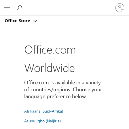
Sign
Microsoft
in
to
Office Store
your
account
Office.com
Worldwide
Office.com is available in a variety
of countries/regions. Choose your
language preference below.
Afrikaans (Suid-Afrika)
Asụsụ Igbo (Naịjịrịa)