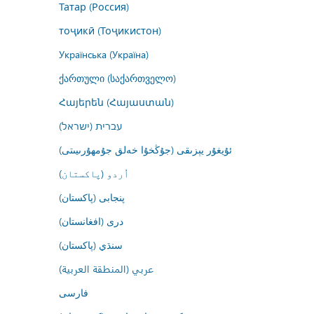
Татар (Россия)
тоҷикӣ (Тоҷикистон)
Українська (Україна)
ქართული (საქართველო)
Հայերեն (Հայաստան)
עברית (ישראל)
ئۇيغۇر يېزىقى (جۇڭخۇا خەلق جۇمھۇرىيىتى)
اُردو (پاکستان)
پنجابی (پاکستان)
درى (افغانستان)
سنڌي (پاکستان)
عربي (المنطقة العربية)
فارسى