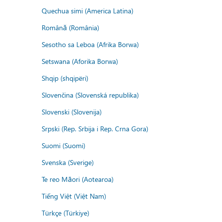
Quechua simi (America Latina)
Română (România)
Sesotho sa Leboa (Afrika Borwa)
Setswana (Aforika Borwa)
Shqip (shqipëri)
Slovenčina (Slovenská republika)
Slovenski (Slovenija)
Srpski (Rep. Srbija i Rep. Crna Gora)
Suomi (Suomi)
Svenska (Sverige)
Te reo Māori (Aotearoa)
Tiếng Việt (Việt Nam)
Türkçe (Türkiye)