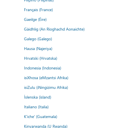
Français (France)
Gaeilge (Éire)
Gàidhlig (An Rìoghachd Aonaichte)
Galego (Galego)
Hausa (Najeriya)
Hrvatski (Hrvatska)
Indonesia (Indonesia)
isiXhosa (eMzantsi Afrika)
isiZulu (iNingizimu Afrika)
Íslenska (ísland)
Italiano (Italia)
K'iche' (Guatemala)
Kinyarwanda (U Rwanda)