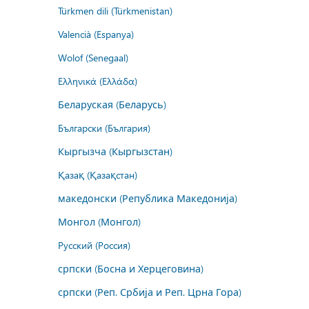
Türkmen dili (Türkmenistan)
Valencià (Espanya)
Wolof (Senegaal)
Ελληνικά (Ελλάδα)
Беларуская (Беларусь)
Български (България)
Кыргызча (Кыргызстан)
Қазақ (Қазақстан)
македонски (Република Македонија)
Монгол (Монгол)
Русский (Россия)
српски (Босна и Херцеговина)
српски (Реп. Србија и Реп. Црна Гора)