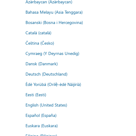
Azərbaycan (Azərbaycan)
Bahasa Melayu (Asia Tenggara)
Bosanski (Bosna i Hercegovina)
Català (català)
Čeština (Česko)
Cymraeg (Y Deyrnas Unedig)
Dansk (Danmark)
Deutsch (Deutschland)
Èdè Yorùbá (Orilẹ̀-èdè Nàìjíríà)
Eesti (Eesti)
English (United States)
Español (España)
Euskara (Euskara)
Filipino (Pilipinas)