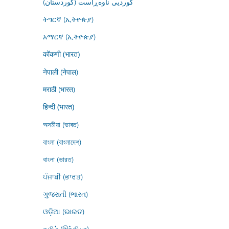
کوردیی ناوەڕاست (کوردستان)
ትግርኛ (ኢትዮጵያ)
አማርኛ (ኢትዮጵያ)
कोंकणी (भारत)
नेपाली (नेपाल)
मराठी (भारत)
हिन्दी (भारत)
অসমীয়া (ভাৰত)
বাংলা (বাংলাদেশ)
বাংলা (ভারত)
ਪੰਜਾਬੀ (ਭਾਰਤ)
ગુજરાતી (ભારત)
ଓଡ଼ିଆ (ଭାରତ)
தமிழ் (இந்தியா)