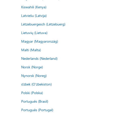
Kiswahili (Kenya)
Latviešu (Latvija)
Lëtzebuergesch (Lëtzebuerg)
Lietuvių (Lietuva)
Magyar (Magyarország)
Malti (Malta)
Nederlands (Nederland)
Norsk (Norge)
Nynorsk (Noreg)
o'zbek (O'zbekiston)
Polski (Polska)
Português (Brasil)
Português (Portugal)