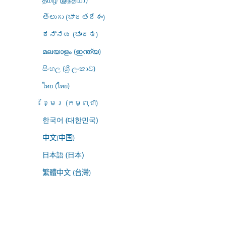
తెలుగు (భారతదేశం)
ಕನ್ನಡ (ಭಾರತ)
മലയാളം (ഇന്ത്യ)
සිංහල (ශ්‍රී ලංකාව)
ไทย (ไทย)
ខ្មែរ (កម្ពុជា)
한국어 (대한민국)
中文(中国)
日本語 (日本)
繁體中文 (台灣)