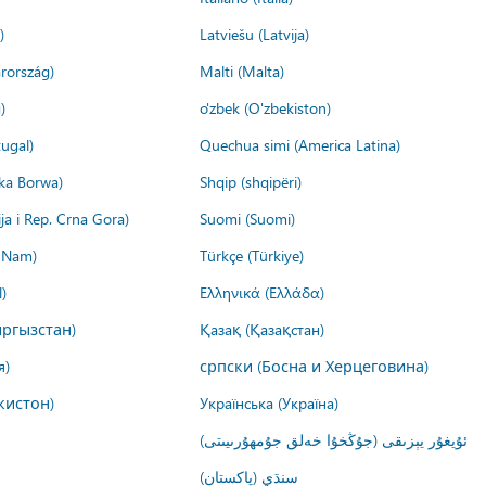
)
Latviešu (Latvija)
rország)
Malti (Malta)
)
o'zbek (O'zbekiston)
ugal)
Quechua simi (America Latina)
ika Borwa)
Shqip (shqipëri)
ija i Rep. Crna Gora)
Suomi (Suomi)
t Nam)
Türkçe (Türkiye)
)
Ελληνικά (Ελλάδα)
ргызстан)
Қазақ (Қазақстан)
я)
српски (Босна и Херцеговина)
кистон)
Українська (Україна)
ئۇيغۇر يېزىقى (جۇڭخۇا خەلق جۇمھۇرىيىتى)
سنڌي (پاکستان)