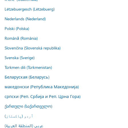
Lëtzebuergesch (Lëtzebuerg)
Nederlands (Nederland)
Polski (Polska)
Română (România)
Slovenčina (Slovenská republika)
Svenska (Sverige)
Türkmen dili (Türkmenistan)
Беларуская (Беларусь)
македонски (Република Македонија)
српски (Реп. Србија и Реп. Црна Гора)
ქართული (საქართველო)
اُردو (پاکستان)
عربي (المنطقة العربية)