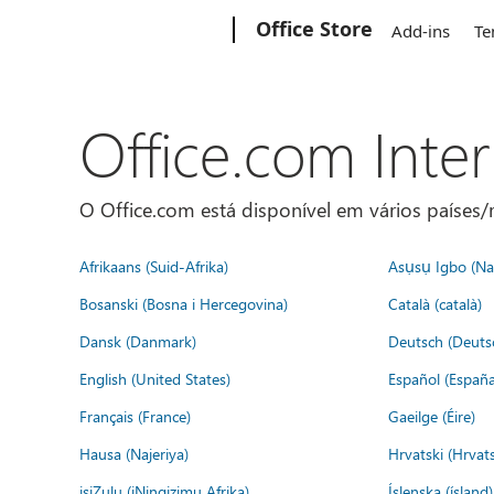
Microsoft
Office Store
Add-ins
Te
Office.com Inte
O Office.com está disponível em vários países/r
Afrikaans (Suid-Afrika)
Asụsụ Igbo (Naị
Bosanski (Bosna i Hercegovina)
Català (català)
Dansk (Danmark)
Deutsch (Deuts
English (United States)
Español (España
Français (France)
Gaeilge (Éire)
Hausa (Najeriya)
Hrvatski (Hrvat
isiZulu (iNingizimu Afrika)
Íslenska (ísland)