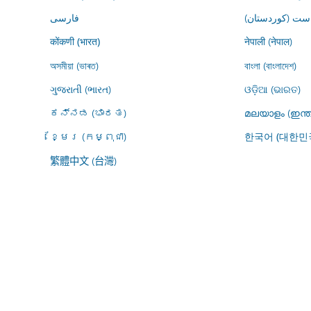
ڕاست (کوردستان
فارسى
नेपाली (नेपाल)
कोंकणी (भारत)
অসমীয়া (ভাৰত)
বাংলা (বাংলাদেশ)
ગુજરાતી (ભારત)
ଓଡ଼ିଆ (ଭାରତ)
ಕನ್ನಡ (ಭಾರತ)
മലയാളം (ഇന്ത
ខ្មែរ (កម្ពុជា)
한국어 (대한민
繁體中文 (台灣)