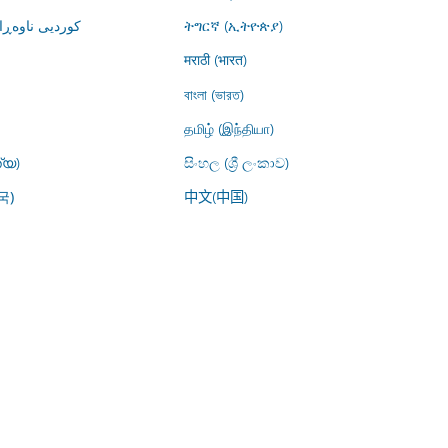
کوردیی ناوە)
ትግርኛ (ኢትዮጵያ)
मराठी (भारत)
বাংলা (ভারত)
தமிழ் (இந்தியா)
്യ)
සිංහල (ශ්‍රී ලංකාව)
中文(中国)
국)