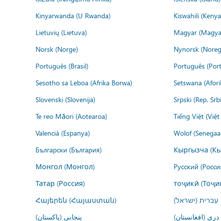
Kinyarwanda (U Rwanda)
Kiswahili (Kenya
Lietuvių (Lietuva)
Magyar (Magya
Norsk (Norge)
Nynorsk (Noreg
Português (Brasil)
Português (Port
Sesotho sa Leboa (Afrika Borwa)
Setswana (Afor
Slovenski (Slovenija)
Srpski (Rep. Srb
Te reo Māori (Aotearoa)
Tiếng Việt (Việ
Valencià (Espanya)
Wolof (Senegaal
Български (България)
Кыргызча (Кы
Монгол (Монгол)
Русский (Росси
Татар (Россия)
тоҷикӣ (Тоҷи
Հայերեն (Հայաստան)
עברית (ישראל)
درى (افغانستان)
پنجابی (پاکستان)