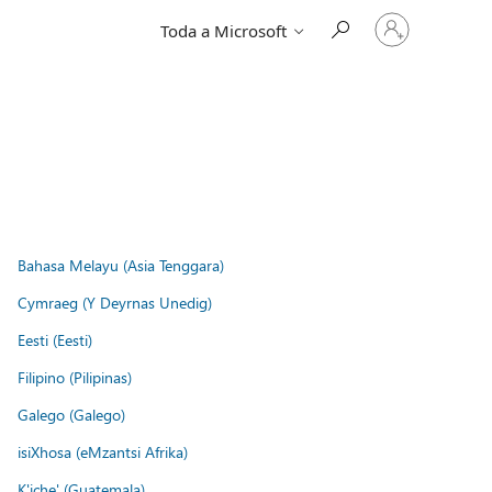
Iniciar
Toda a Microsoft
sessão
na
conta
Bahasa Melayu (Asia Tenggara)
Cymraeg (Y Deyrnas Unedig)
Eesti (Eesti)
Filipino (Pilipinas)
Galego (Galego)
isiXhosa (eMzantsi Afrika)
K'iche' (Guatemala)