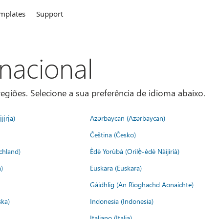
mplates
Support
rnacional
egiões. Selecione a sua preferência de idioma abaixo.
jịrịa)
Azərbaycan (Azərbaycan)
Čeština (Česko)
chland)
Èdè Yorùbá (Orilẹ̀-èdè Nàìjíríà)
)
Euskara (Euskara)
Gàidhlig (An Rìoghachd Aonaichte)
ska)
Indonesia (Indonesia)
Italiano (Italia)