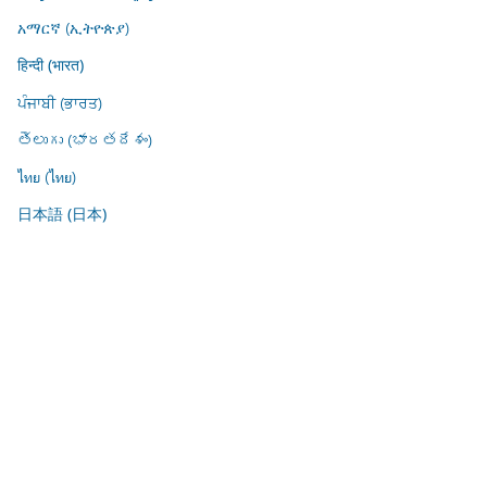
አማርኛ (ኢትዮጵያ)
हिन्दी (भारत)
ਪੰਜਾਬੀ (ਭਾਰਤ)
తెలుగు (భారతదేశం)
ไทย (ไทย)
日本語 (日本)