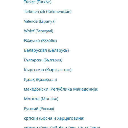
Türkçe (Türkiye)
Türkmen dili (Türkmenistan)
Valencià (Espanya)
Wolof (Senegaal)
Ελληνικά (Ελλάδα)
Беларуская (Беларусь)
Български (България)
Кыргызча (Кыргызстан)
Қазақ (Қазақстан)
македонски (Република Македонија)
Монгол (Монгол)
Русский (Россия)
српски (Босна и Херцеговина)
српски (Реп. Србија и Реп. Црна Гора)