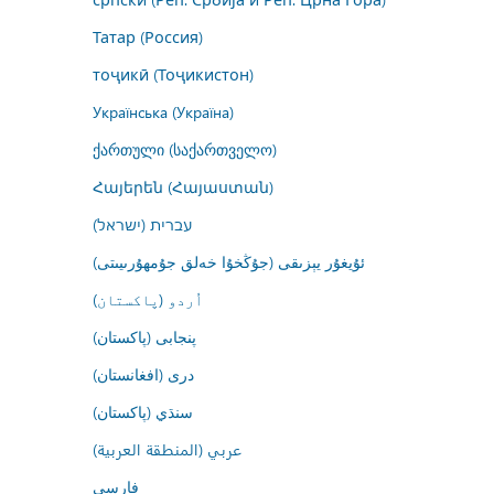
Татар (Россия)
тоҷикӣ (Тоҷикистон)
Українська (Україна)
ქართული (საქართველო)
Հայերեն (Հայաստան)
עברית (ישראל)
ئۇيغۇر يېزىقى (جۇڭخۇا خەلق جۇمھۇرىيىتى)
اُردو (پاکستان)
پنجابی (پاکستان)
درى (افغانستان)
سنڌي (پاکستان)
عربي (المنطقة العربية)
فارسى