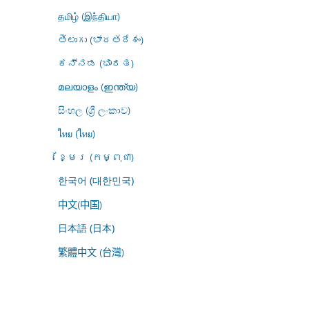
தமிழ் (இந்தியா)
తెలుగు (భారతదేశం)
ಕನ್ನಡ (ಭಾರತ)
മലയാളം (ഇന്ത്യ)
සිංහල (ශ්‍රී ලංකාව)
ไทย (ไทย)
ខ្មែរ (កម្ពុជា)
한국어 (대한민국)
中文(中国)
日本語 (日本)
繁體中文 (台灣)