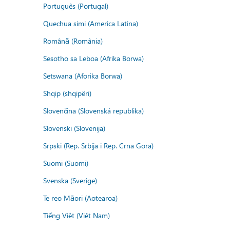
Português (Portugal)
Quechua simi (America Latina)
Română (România)
Sesotho sa Leboa (Afrika Borwa)
Setswana (Aforika Borwa)
Shqip (shqipëri)
Slovenčina (Slovenská republika)
Slovenski (Slovenija)
Srpski (Rep. Srbija i Rep. Crna Gora)
Suomi (Suomi)
Svenska (Sverige)
Te reo Māori (Aotearoa)
Tiếng Việt (Việt Nam)