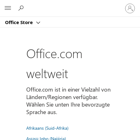
Bei
Microsoft
Ihrem
Konto
Office Store
anmeld
Office.com
weltweit
Office.com ist in einer Vielzahl von
Ländern/Regionen verfügbar.
Wählen Sie unten Ihre bevorzugte
Sprache aus.
Afrikaans (Suid-Afrika)
Asụsụ Igbo (Naịjịrịa)