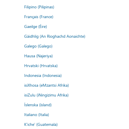
Filipino (Pilipinas)
Français (France)
Gaeilge (Éire)
Gàidhlig (An Rìoghachd Aonaichte)
Galego (Galego)
Hausa (Najeriya)
Hrvatski (Hrvatska)
Indonesia (Indonesia)
isiXhosa (eMzantsi Afrika)
isiZulu (iNingizimu Afrika)
Íslenska (ísland)
Italiano (Italia)
K'iche' (Guatemala)