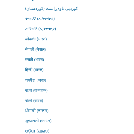
کوردیی ناوەڕاست (کوردستان)
ትግርኛ (ኢትዮጵያ)
አማርኛ (ኢትዮጵያ)
कोंकणी (भारत)
नेपाली (नेपाल)
मराठी (भारत)
हिन्दी (भारत)
অসমীয়া (ভাৰত)
বাংলা (বাংলাদেশ)
বাংলা (ভারত)
ਪੰਜਾਬੀ (ਭਾਰਤ)
ગુજરાતી (ભારત)
ଓଡ଼ିଆ (ଭାରତ)