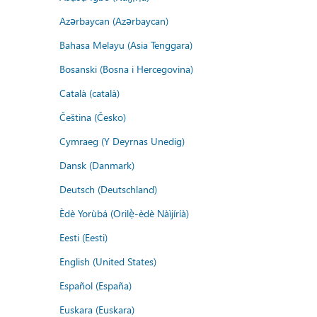
Azərbaycan (Azərbaycan)
Bahasa Melayu (Asia Tenggara)
Bosanski (Bosna i Hercegovina)
Català (català)
Čeština (Česko)
Cymraeg (Y Deyrnas Unedig)
Dansk (Danmark)
Deutsch (Deutschland)
Èdè Yorùbá (Orilẹ̀-èdè Nàìjíríà)
Eesti (Eesti)
English (United States)
Español (España)
Euskara (Euskara)