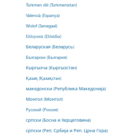
Türkmen dili (Türkmenistan)
Valencià (Espanya)
Wolof (Senegaal)
Ελληνικά (Ελλάδα)
Беларуская (Беларусь)
Български (България)
Кыргызча (Кыргызстан)
Қазақ (Қазақстан)
македонски (Република Македонија)
Монгол (Монгол)
Русский (Россия)
српски (Босна и Херцеговина)
српски (Реп. Србија и Реп. Црна Гора)