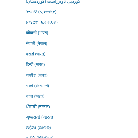
کوردیی ناوەڕاست (کوردستان)
ትግርኛ (ኢትዮጵያ)
አማርኛ (ኢትዮጵያ)
कोंकणी (भारत)
नेपाली (नेपाल)
मराठी (भारत)
हिन्दी (भारत)
অসমীয়া (ভাৰত)
বাংলা (বাংলাদেশ)
বাংলা (ভারত)
ਪੰਜਾਬੀ (ਭਾਰਤ)
ગુજરાતી (ભારત)
ଓଡ଼ିଆ (ଭାରତ)
தமிழ் (இந்தியா)