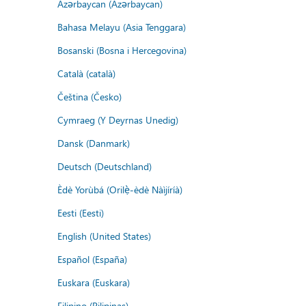
Azərbaycan (Azərbaycan)
Bahasa Melayu (Asia Tenggara)
Bosanski (Bosna i Hercegovina)
Català (català)
Čeština (Česko)
Cymraeg (Y Deyrnas Unedig)
Dansk (Danmark)
Deutsch (Deutschland)
Èdè Yorùbá (Orilẹ̀-èdè Nàìjíríà)
Eesti (Eesti)
English (United States)
Español (España)
Euskara (Euskara)
Filipino (Pilipinas)