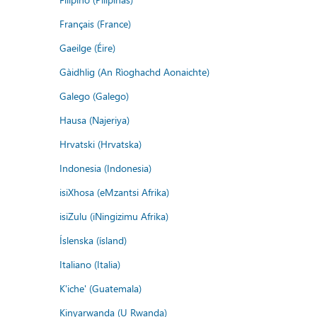
Français (France)
Gaeilge (Éire)
Gàidhlig (An Rìoghachd Aonaichte)
Galego (Galego)
Hausa (Najeriya)
Hrvatski (Hrvatska)
Indonesia (Indonesia)
isiXhosa (eMzantsi Afrika)
isiZulu (iNingizimu Afrika)
Íslenska (ísland)
Italiano (Italia)
K'iche' (Guatemala)
Kinyarwanda (U Rwanda)