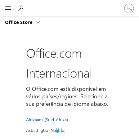
Iniciar
Microsoft
sessão
na
Office Store
conta
Office.com
Internacional
O Office.com está disponível em
vários países/regiões. Selecione a
sua preferência de idioma abaixo.
Afrikaans (Suid-Afrika)
Asụsụ Igbo (Naịjịrịa)