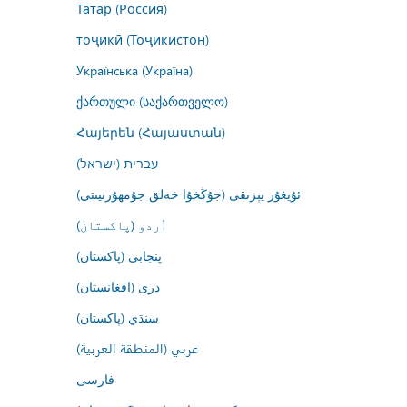
Татар (Россия)
тоҷикӣ (Тоҷикистон)
Українська (Україна)
ქართული (საქართველო)
Հայերեն (Հայաստան)
עברית (ישראל)
ئۇيغۇر يېزىقى (جۇڭخۇا خەلق جۇمھۇرىيىتى)
اُردو (پاکستان)
پنجابی (پاکستان)
درى (افغانستان)
سنڌي (پاکستان)
عربي (المنطقة العربية)
فارسى