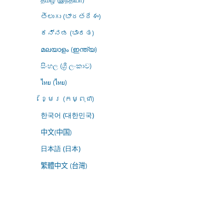
తెలుగు (భారతదేశం)
ಕನ್ನಡ (ಭಾರತ)
മലയാളം (ഇന്ത്യ)
සිංහල (ශ්‍රී ලංකාව)
ไทย (ไทย)
ខ្មែរ (កម្ពុជា)
한국어 (대한민국)
中文(中国)
日本語 (日本)
繁體中文 (台灣)