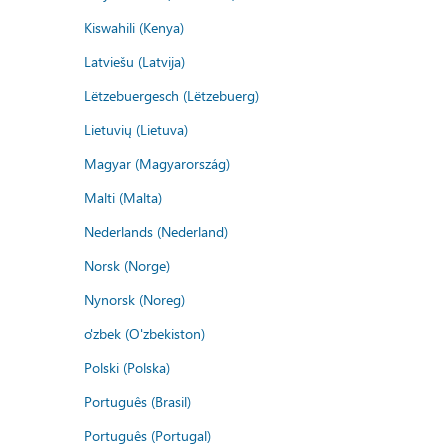
Kiswahili (Kenya)
Latviešu (Latvija)
Lëtzebuergesch (Lëtzebuerg)
Lietuvių (Lietuva)
Magyar (Magyarország)
Malti (Malta)
Nederlands (Nederland)
Norsk (Norge)
Nynorsk (Noreg)
o'zbek (O'zbekiston)
Polski (Polska)
Português (Brasil)
Português (Portugal)