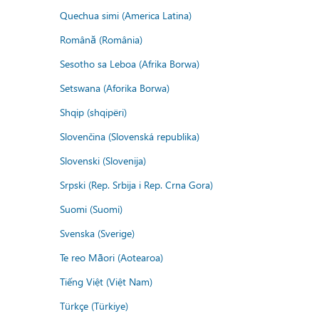
Quechua simi (America Latina)
Română (România)
Sesotho sa Leboa (Afrika Borwa)
Setswana (Aforika Borwa)
Shqip (shqipëri)
Slovenčina (Slovenská republika)
Slovenski (Slovenija)
Srpski (Rep. Srbija i Rep. Crna Gora)
Suomi (Suomi)
Svenska (Sverige)
Te reo Māori (Aotearoa)
Tiếng Việt (Việt Nam)
Türkçe (Türkiye)