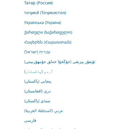
Татар (Россия)
тоҷикӣ (Тоҷикистон)
Українська (Україна)
ქართული (საქართველო)
Հայերեն (Հայաստան)
עברית (ישראל)
ئۇيغۇر يېزىقى (جۇڭخۇا خەلق جۇمھۇرىيىتى)
اُردو (پاکستان)
پنجابی (پاکستان)
درى (افغانستان)
سنڌي (پاکستان)
عربي (المنطقة العربية)
فارسى