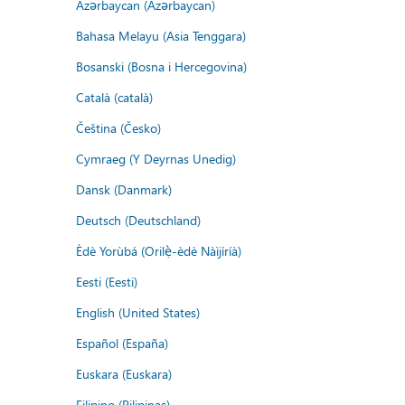
Azərbaycan (Azərbaycan)
Bahasa Melayu (Asia Tenggara)
Bosanski (Bosna i Hercegovina)
Català (català)
Čeština (Česko)
Cymraeg (Y Deyrnas Unedig)
Dansk (Danmark)
Deutsch (Deutschland)
Èdè Yorùbá (Orilẹ̀-èdè Nàìjíríà)
Eesti (Eesti)
English (United States)
Español (España)
Euskara (Euskara)
Filipino (Pilipinas)