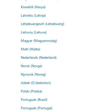
Kiswahili (Kenya)
Latviešu (Latvija)
Lëtzebuergesch (Lëtzebuerg)
Lietuvių (Lietuva)
Magyar (Magyarország)
Malti (Malta)
Nederlands (Nederland)
Norsk (Norge)
Nynorsk (Noreg)
o'zbek (O'zbekiston)
Polski (Polska)
Português (Brasil)
Português (Portugal)