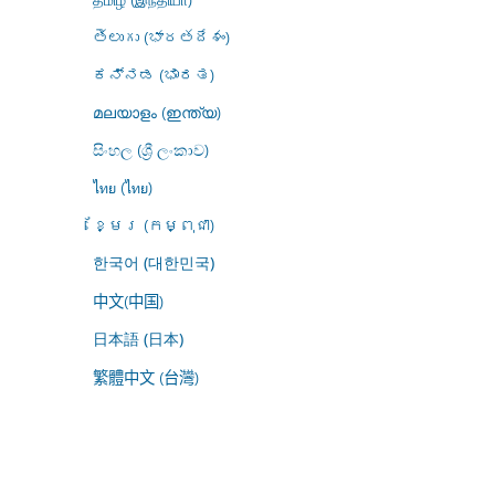
తెలుగు (భారతదేశం)
ಕನ್ನಡ (ಭಾರತ)
മലയാളം (ഇന്ത്യ)
සිංහල (ශ්‍රී ලංකාව)
ไทย (ไทย)
ខ្មែរ (កម្ពុជា)
한국어 (대한민국)
中文(中国)
日本語 (日本)
繁體中文 (台灣)