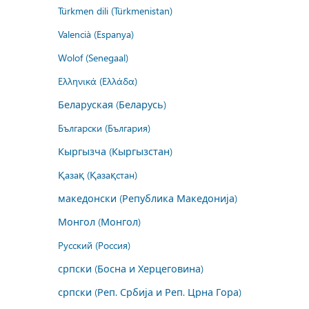
Türkmen dili (Türkmenistan)
Valencià (Espanya)
Wolof (Senegaal)
Ελληνικά (Ελλάδα)
Беларуская (Беларусь)
Български (България)
Кыргызча (Кыргызстан)
Қазақ (Қазақстан)
македонски (Република Македонија)
Монгол (Монгол)
Русский (Россия)
српски (Босна и Херцеговина)
српски (Реп. Србија и Реп. Црна Гора)