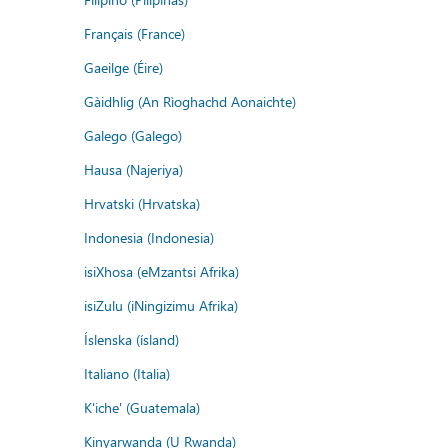
Français (France)
Gaeilge (Éire)
Gàidhlig (An Rìoghachd Aonaichte)
Galego (Galego)
Hausa (Najeriya)
Hrvatski (Hrvatska)
Indonesia (Indonesia)
isiXhosa (eMzantsi Afrika)
isiZulu (iNingizimu Afrika)
Íslenska (ísland)
Italiano (Italia)
K'iche' (Guatemala)
Kinyarwanda (U Rwanda)