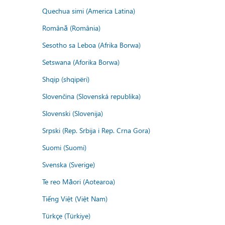
Quechua simi (America Latina)
Română (România)
Sesotho sa Leboa (Afrika Borwa)
Setswana (Aforika Borwa)
Shqip (shqipëri)
Slovenčina (Slovenská republika)
Slovenski (Slovenija)
Srpski (Rep. Srbija i Rep. Crna Gora)
Suomi (Suomi)
Svenska (Sverige)
Te reo Māori (Aotearoa)
Tiếng Việt (Việt Nam)
Türkçe (Türkiye)