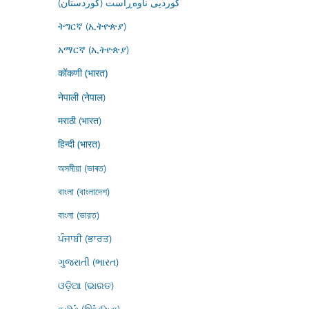
کوردیی ناوەڕاست (کوردستان)
ትግርኛ (ኢትዮጵያ)
አማርኛ (ኢትዮጵያ)
कोंकणी (भारत)
नेपाली (नेपाल)
मराठी (भारत)
हिन्दी (भारत)
অসমীয়া (ভাৰত)
বাংলা (বাংলাদেশ)
বাংলা (ভারত)
ਪੰਜਾਬੀ (ਭਾਰਤ)
ગુજરાતી (ભારત)
ଓଡ଼ିଆ (ଭାରତ)
தமிழ் (இந்தியா)