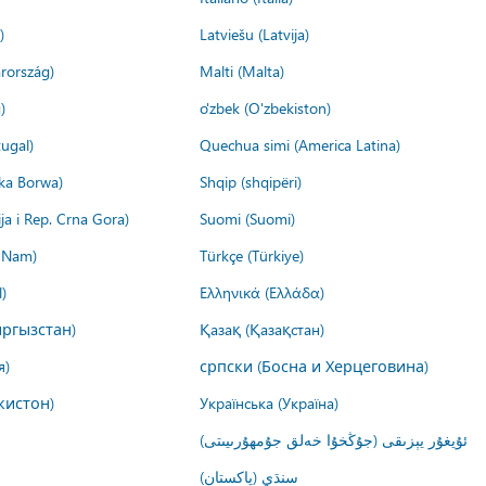
)
Latviešu (Latvija)
rország)
Malti (Malta)
)
o'zbek (O'zbekiston)
ugal)
Quechua simi (America Latina)
ika Borwa)
Shqip (shqipëri)
ija i Rep. Crna Gora)
Suomi (Suomi)
t Nam)
Türkçe (Türkiye)
)
Ελληνικά (Ελλάδα)
ргызстан)
Қазақ (Қазақстан)
я)
српски (Босна и Херцеговина)
кистон)
Українська (Україна)
ئۇيغۇر يېزىقى (جۇڭخۇا خەلق جۇمھۇرىيىتى)
سنڌي (پاکستان)