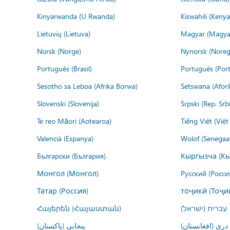
Kinyarwanda (U Rwanda)
Kiswahili (Kenya
Lietuvių (Lietuva)
Magyar (Magya
Norsk (Norge)
Nynorsk (Noreg
Português (Brasil)
Português (Port
Sesotho sa Leboa (Afrika Borwa)
Setswana (Afor
Slovenski (Slovenija)
Srpski (Rep. Srb
Te reo Māori (Aotearoa)
Tiếng Việt (Việ
Valencià (Espanya)
Wolof (Senegaal
Български (България)
Кыргызча (Кы
Монгол (Монгол)
Русский (Росси
Татар (Россия)
тоҷикӣ (Тоҷи
Հայերեն (Հայաստան)
עברית (ישראל)
درى (افغانستان)
پنجابی (پاکستان)