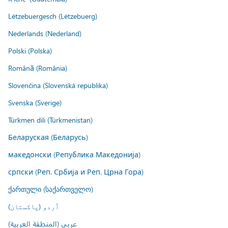
Lëtzebuergesch (Lëtzebuerg)
Nederlands (Nederland)
Polski (Polska)
Română (România)
Slovenčina (Slovenská republika)
Svenska (Sverige)
Türkmen dili (Türkmenistan)
Беларуская (Беларусь)
македонски (Република Македонија)
српски (Реп. Србија и Реп. Црна Гора)
ქართული (საქართველო)
اُردو (پاکستان)
عربي (المنطقة العربية)