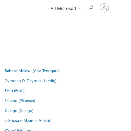
Sign
All Microsoft
in
to
your
account
Bahasa Melayu (Asia Tenggara)
Cymraeg (Y Deyrnas Unedig)
Eesti (Eesti)
Filipino (Pilipinas)
Galego (Galego)
isiXhosa (eMzantsi Afrika)
K'iche' (Guatemala)