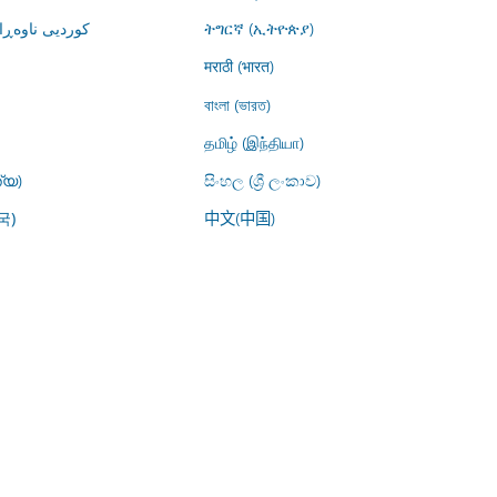
کوردیی ناوە)
ትግርኛ (ኢትዮጵያ)
मराठी (भारत)
বাংলা (ভারত)
தமிழ் (இந்தியா)
്യ)
සිංහල (ශ්‍රී ලංකාව)
中文(中国)
국)