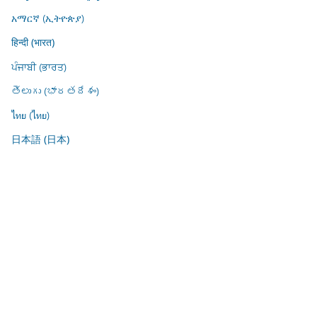
አማርኛ (ኢትዮጵያ)
हिन्दी (भारत)
ਪੰਜਾਬੀ (ਭਾਰਤ)
తెలుగు (భారతదేశం)
ไทย (ไทย)
日本語 (日本)