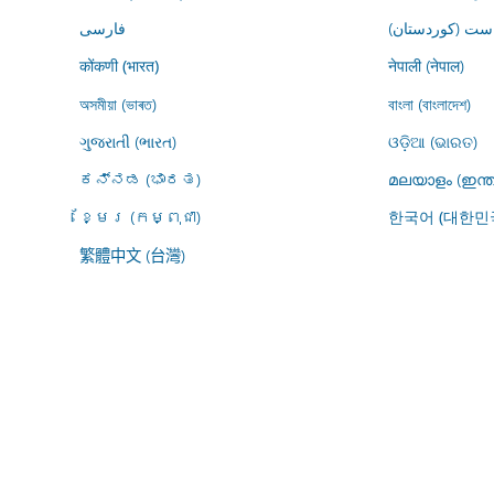
ڕاست (کوردستان
فارسى
नेपाली (नेपाल)
कोंकणी (भारत)
অসমীয়া (ভাৰত)
বাংলা (বাংলাদেশ)
ગુજરાતી (ભારત)
ଓଡ଼ିଆ (ଭାରତ)
ಕನ್ನಡ (ಭಾರತ)
മലയാളം (ഇന്ത
ខ្មែរ (កម្ពុជា)
한국어 (대한민
繁體中文 (台灣)