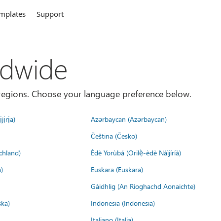
mplates
Support
ldwide
es/regions. Choose your language preference below.
jịrịa)
Azərbaycan (Azərbaycan)
Čeština (Česko)
chland)
Èdè Yorùbá (Orilẹ̀-èdè Nàìjíríà)
)
Euskara (Euskara)
Gàidhlig (An Rìoghachd Aonaichte)
ska)
Indonesia (Indonesia)
Italiano (Italia)