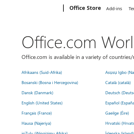
Microsoft
Office Store
Add-ins
Te
Office.com Wor
Office.com is available in a variety of countri
Afrikaans (Suid-Afrika)
Asụsụ Igbo (Naị
Bosanski (Bosna i Hercegovina)
Català (català)
Dansk (Danmark)
Deutsch (Deuts
English (United States)
Español (España
Français (France)
Gaeilge (Éire)
Hausa (Najeriya)
Hrvatski (Hrvat
isiZulu (iNingizimu Afrika)
Íslenska (ísland)