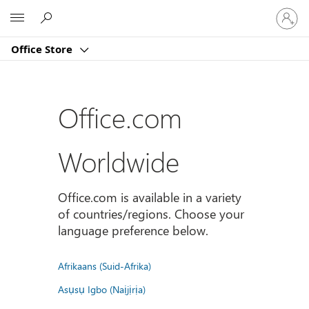
Sign
Microsoft
in
to
Office Store
your
account
Office.com
Worldwide
Office.com is available in a variety
of countries/regions. Choose your
language preference below.
Afrikaans (Suid-Afrika)
Asụsụ Igbo (Naịjịrịa)