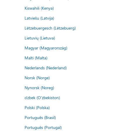
Kiswahili (Kenya)
Latviešu (Latvija)
Lëtzebuergesch (Lëtzebuerg)
Lietuvių (Lietuva)
Magyar (Magyarország)
Malti (Malta)
Nederlands (Nederland)
Norsk (Norge)
Nynorsk (Noreg)
o'zbek (O'zbekiston)
Polski (Polska)
Português (Brasil)
Português (Portugal)