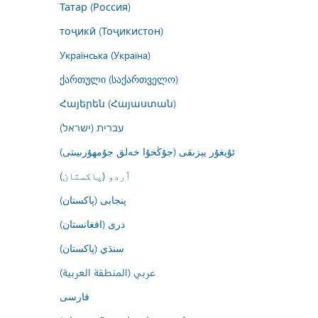
Татар (Россия)
тоҷикӣ (Тоҷикистон)
Українська (Україна)
ქართული (საქართველო)
Հայերեն (Հայաստան)
עברית (ישראל)
ئۇيغۇر يېزىقى (جۇڭخۇا خەلق جۇمھۇرىيىتى)
اُردو (پاکستان)
پنجابی (پاکستان)
درى (افغانستان)
سنڌي (پاکستان)
عربي (المنطقة العربية)
فارسى