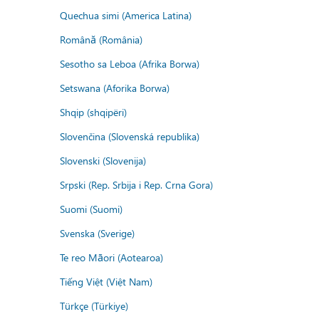
Quechua simi (America Latina)
Română (România)
Sesotho sa Leboa (Afrika Borwa)
Setswana (Aforika Borwa)
Shqip (shqipëri)
Slovenčina (Slovenská republika)
Slovenski (Slovenija)
Srpski (Rep. Srbija i Rep. Crna Gora)
Suomi (Suomi)
Svenska (Sverige)
Te reo Māori (Aotearoa)
Tiếng Việt (Việt Nam)
Türkçe (Türkiye)