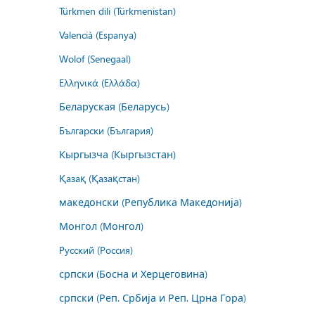
Türkmen dili (Türkmenistan)
Valencià (Espanya)
Wolof (Senegaal)
Ελληνικά (Ελλάδα)
Беларуская (Беларусь)
Български (България)
Кыргызча (Кыргызстан)
Қазақ (Қазақстан)
македонски (Република Македонија)
Монгол (Монгол)
Русский (Россия)
српски (Босна и Херцеговина)
српски (Реп. Србија и Реп. Црна Гора)