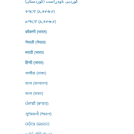
کوردیی ناوەڕاست (کوردستان)
ትግርኛ (ኢትዮጵያ)
አማርኛ (ኢትዮጵያ)
कोंकणी (भारत)
नेपाली (नेपाल)
मराठी (भारत)
हिन्दी (भारत)
অসমীয়া (ভাৰত)
বাংলা (বাংলাদেশ)
বাংলা (ভারত)
ਪੰਜਾਬੀ (ਭਾਰਤ)
ગુજરાતી (ભારત)
ଓଡ଼ିଆ (ଭାରତ)
தமிழ் (இந்தியா)