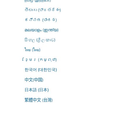
తెలుగు (భారతదేశం)
ಕನ್ನಡ (ಭಾರತ)
മലയാളം (ഇന്ത്യ)
සිංහල (ශ්‍රී ලංකාව)
ไทย (ไทย)
ខ្មែរ (កម្ពុជា)
한국어 (대한민국)
中文(中国)
日本語 (日本)
繁體中文 (台灣)