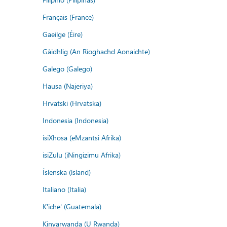
Français (France)
Gaeilge (Éire)
Gàidhlig (An Rìoghachd Aonaichte)
Galego (Galego)
Hausa (Najeriya)
Hrvatski (Hrvatska)
Indonesia (Indonesia)
isiXhosa (eMzantsi Afrika)
isiZulu (iNingizimu Afrika)
Íslenska (ísland)
Italiano (Italia)
K'iche' (Guatemala)
Kinyarwanda (U Rwanda)