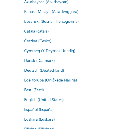
Azərbaycan (Azərbaycan)
Bahasa Melayu (Asia Tenggara)
Bosanski (Bosna i Hercegovina)
Català (català)
Čeština (Česko)
Cymraeg (Y Deyrnas Unedig)
Dansk (Danmark)
Deutsch (Deutschland)
Èdè Yorùbá (Orilẹ̀-èdè Nàìjíríà)
Eesti (Eesti)
English (United States)
Español (España)
Euskara (Euskara)
Filipino (Pilipinas)