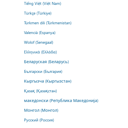
Tiếng Việt (Việt Nam)
Türkçe (Türkiye)
Türkmen dili (Türkmenistan)
Valencià (Espanya)
Wolof (Senegaal)
Ελληνικά (Ελλάδα)
Беларуская (Беларусь)
Български (България)
Кыргызча (Кыргызстан)
Қазақ (Қазақстан)
македонски (Република Македонија)
Монгол (Монгол)
Русский (Россия)