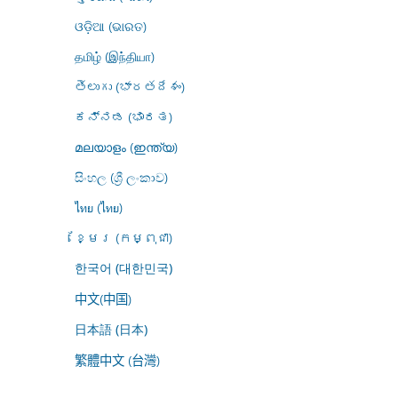
ଓଡ଼ିଆ (ଭାରତ)
தமிழ் (இந்தியா)
తెలుగు (భారతదేశం)
ಕನ್ನಡ (ಭಾರತ)
മലയാളം (ഇന്ത്യ)
සිංහල (ශ්‍රී ලංකාව)
ไทย (ไทย)
ខ្មែរ (កម្ពុជា)
한국어 (대한민국)
中文(中国)
日本語 (日本)
繁體中文 (台灣)