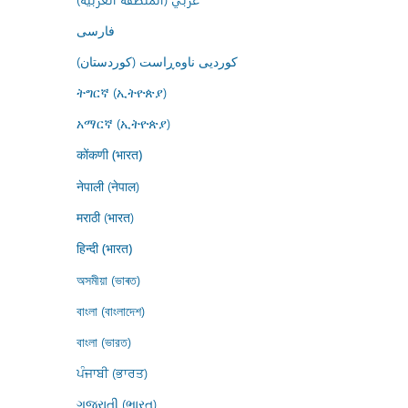
فارسى
کوردیی ناوەڕاست (کوردستان)
ትግርኛ (ኢትዮጵያ)
አማርኛ (ኢትዮጵያ)
कोंकणी (भारत)
नेपाली (नेपाल)
मराठी (भारत)
हिन्दी (भारत)
অসমীয়া (ভাৰত)
বাংলা (বাংলাদেশ)
বাংলা (ভারত)
ਪੰਜਾਬੀ (ਭਾਰਤ)
ગુજરાતી (ભારત)