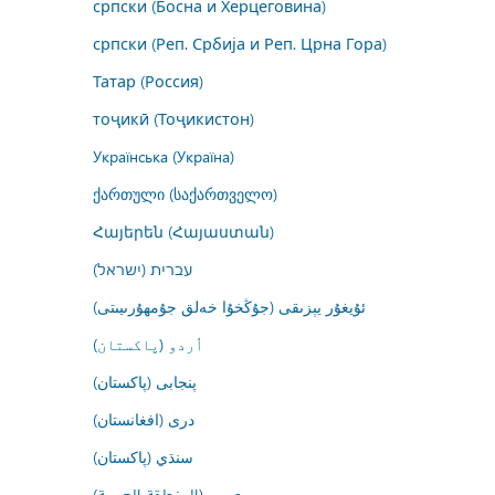
српски (Босна и Херцеговина)
српски (Реп. Србија и Реп. Црна Гора)
Татар (Россия)
тоҷикӣ (Тоҷикистон)
Українська (Україна)
ქართული (საქართველო)
Հայերեն (Հայաստան)
עברית (ישראל)
ئۇيغۇر يېزىقى (جۇڭخۇا خەلق جۇمھۇرىيىتى)
اُردو (پاکستان)
پنجابی (پاکستان)
درى (افغانستان)
سنڌي (پاکستان)
عربي (المنطقة العربية)