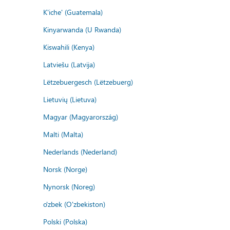
K'iche' (Guatemala)
Kinyarwanda (U Rwanda)
Kiswahili (Kenya)
Latviešu (Latvija)
Lëtzebuergesch (Lëtzebuerg)
Lietuvių (Lietuva)
Magyar (Magyarország)
Malti (Malta)
Nederlands (Nederland)
Norsk (Norge)
Nynorsk (Noreg)
o'zbek (O'zbekiston)
Polski (Polska)