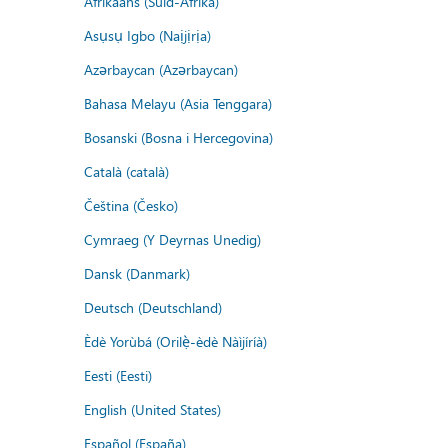
Afrikaans (Suid-Afrika)
Asụsụ Igbo (Naịjịrịa)
Azərbaycan (Azərbaycan)
Bahasa Melayu (Asia Tenggara)
Bosanski (Bosna i Hercegovina)
Català (català)
Čeština (Česko)
Cymraeg (Y Deyrnas Unedig)
Dansk (Danmark)
Deutsch (Deutschland)
Èdè Yorùbá (Orilẹ̀-èdè Nàìjíríà)
Eesti (Eesti)
English (United States)
Español (España)