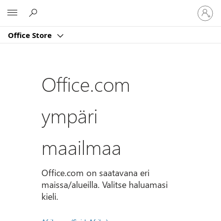
Kirjaud
Microsoft
sisään
tilille
Office Store
Office.com
ympäri
maailmaa
Office.com on saatavana eri
maissa/alueilla. Valitse haluamasi
kieli.