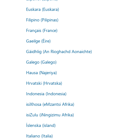
Euskara (Euskara)
Filipino (Pilipinas)
Français (France)
Gaeilge (Éire)
Gàidhlig (An Rìoghachd Aonaichte)
Galego (Galego)
Hausa (Najeriya)
Hrvatski (Hrvatska)
Indonesia (Indonesia)
isiXhosa (eMzantsi Afrika)
isiZulu (iNingizimu Afrika)
Íslenska (ísland)
Italiano (Italia)