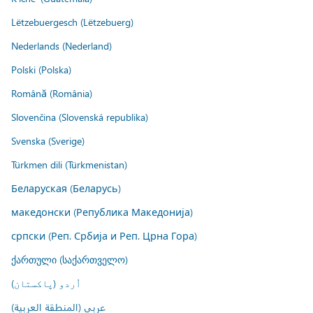
Lëtzebuergesch (Lëtzebuerg)
Nederlands (Nederland)
Polski (Polska)
Română (România)
Slovenčina (Slovenská republika)
Svenska (Sverige)
Türkmen dili (Türkmenistan)
Беларуская (Беларусь)
македонски (Република Македонија)
српски (Реп. Србија и Реп. Црна Гора)
ქართული (საქართველო)
اُردو (پاکستان)
عربي (المنطقة العربية)