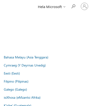
Logga
Hela Microsoft
in
på
ditt
konto
Bahasa Melayu (Asia Tenggara)
Cymraeg (Y Deyrnas Unedig)
Eesti (Eesti)
Filipino (Pilipinas)
Galego (Galego)
isiXhosa (eMzantsi Afrika)
K'iche' (Guatemala)