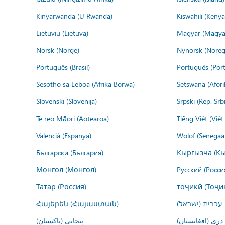
Kinyarwanda (U Rwanda)
Kiswahili (Kenya
Lietuvių (Lietuva)
Magyar (Magya
Norsk (Norge)
Nynorsk (Noreg
Português (Brasil)
Português (Port
Sesotho sa Leboa (Afrika Borwa)
Setswana (Afor
Slovenski (Slovenija)
Srpski (Rep. Srb
Te reo Māori (Aotearoa)
Tiếng Việt (Việ
Valencià (Espanya)
Wolof (Senegaal
Български (България)
Кыргызча (Кы
Монгол (Монгол)
Русский (Росси
Татар (Россия)
тоҷикӣ (Тоҷи
Հայերեն (Հայաստան)
עברית (ישראל)
درى (افغانستان)
پنجابی (پاکستان)