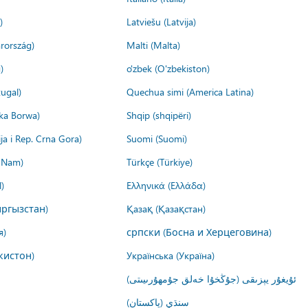
)
Latviešu (Latvija)
rország)
Malti (Malta)
)
o'zbek (O'zbekiston)
ugal)
Quechua simi (America Latina)
ika Borwa)
Shqip (shqipëri)
ija i Rep. Crna Gora)
Suomi (Suomi)
t Nam)
Türkçe (Türkiye)
)
Ελληνικά (Ελλάδα)
ргызстан)
Қазақ (Қазақстан)
я)
српски (Босна и Херцеговина)
кистон)
Українська (Україна)
ئۇيغۇر يېزىقى (جۇڭخۇا خەلق جۇمھۇرىيىتى)
سنڌي (پاکستان)