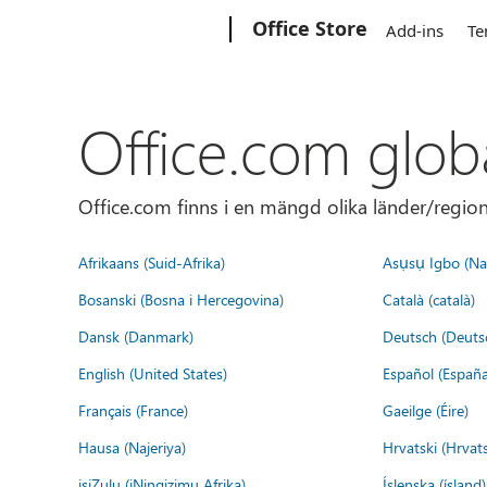
Microsoft
Office Store
Add-ins
Te
Office.com glob
Office.com finns i en mängd olika länder/regione
Afrikaans (Suid-Afrika)
Asụsụ Igbo (Naị
Bosanski (Bosna i Hercegovina)
Català (català)
Dansk (Danmark)
Deutsch (Deuts
English (United States)
Español (España
Français (France)
Gaeilge (Éire)
Hausa (Najeriya)
Hrvatski (Hrvat
isiZulu (iNingizimu Afrika)
Íslenska (ísland)