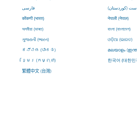
ڕاست (کوردستان
فارسى
नेपाली (नेपाल)
कोंकणी (भारत)
অসমীয়া (ভাৰত)
বাংলা (বাংলাদেশ)
ગુજરાતી (ભારત)
ଓଡ଼ିଆ (ଭାରତ)
ಕನ್ನಡ (ಭಾರತ)
മലയാളം (ഇന്ത
ខ្មែរ (កម្ពុជា)
한국어 (대한민
繁體中文 (台灣)