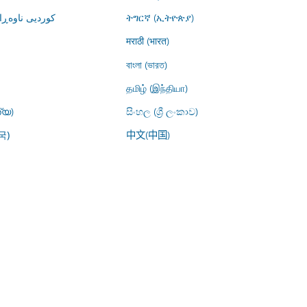
کوردیی ناوە)
ትግርኛ (ኢትዮጵያ)
मराठी (भारत)
বাংলা (ভারত)
தமிழ் (இந்தியா)
്യ)
සිංහල (ශ්‍රී ලංකාව)
中文(中国)
국)