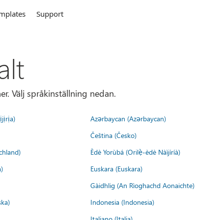
mplates
Support
alt
r. Välj språkinställning nedan.
jịrịa)
Azərbaycan (Azərbaycan)
Čeština (Česko)
chland)
Èdè Yorùbá (Orilẹ̀-èdè Nàìjíríà)
)
Euskara (Euskara)
Gàidhlig (An Rìoghachd Aonaichte)
ska)
Indonesia (Indonesia)
Italiano (Italia)