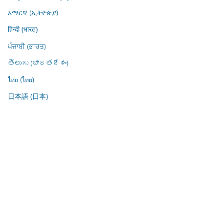
አማርኛ (ኢትዮጵያ)
हिन्दी (भारत)
ਪੰਜਾਬੀ (ਭਾਰਤ)
తెలుగు (భారతదేశం)
ไทย (ไทย)
日本語 (日本)