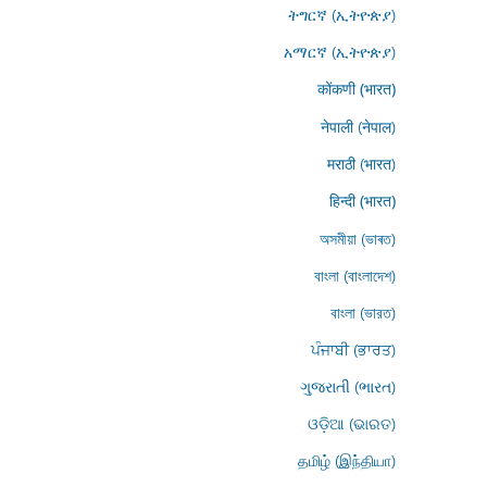
ትግርኛ (ኢትዮጵያ)
አማርኛ (ኢትዮጵያ)
कोंकणी (भारत)
नेपाली (नेपाल)
मराठी (भारत)
हिन्दी (भारत)
অসমীয়া (ভাৰত)
বাংলা (বাংলাদেশ)
বাংলা (ভারত)
ਪੰਜਾਬੀ (ਭਾਰਤ)
ગુજરાતી (ભારત)
ଓଡ଼ିଆ (ଭାରତ)
தமிழ் (இந்தியா)