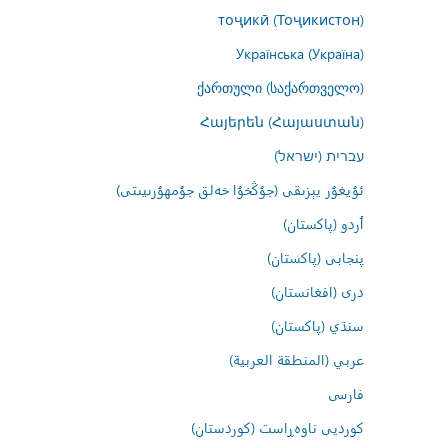
тоҷикӣ (Тоҷикистон)
Українська (Україна)
ქართული (საქართველო)
Հայերեն (Հայաստան)
עברית (ישראל)
ئۇيغۇر يېزىقى (جۇڭخۇا خەلق جۇمھۇرىيىتى)
اُردو (پاکستان)
پنجابی (پاکستان)
درى (افغانستان)
سنڌي (پاکستان)
عربي (المنطقة العربية)
فارسى
کوردیی ناوەڕاست (کوردستان)