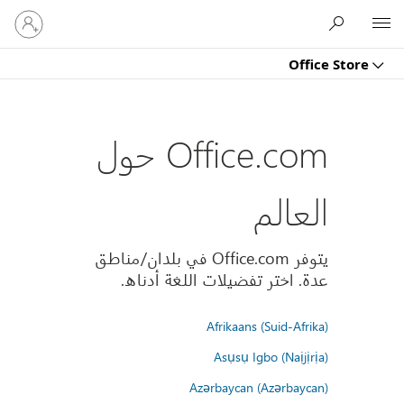
تسجيل
Microsoft
الدخول
إلى
Office Store
حسابك
Office.com حول
العالم
يتوفر Office.com في بلدان/مناطق
عدة. اختر تفضيلات اللغة أدناه.
Afrikaans (Suid-Afrika)
Asụsụ Igbo (Naịjịrịa)
Azərbaycan (Azərbaycan)