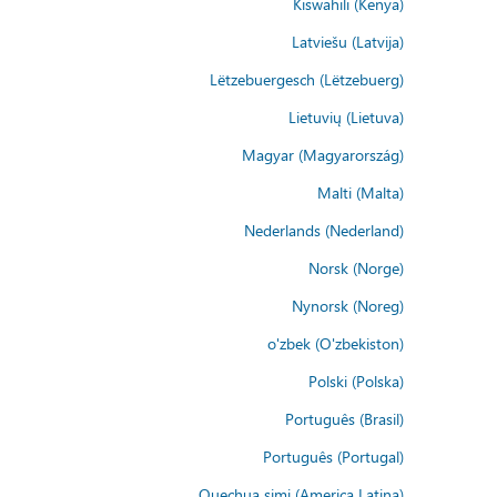
Kiswahili (Kenya)
Latviešu (Latvija)
Lëtzebuergesch (Lëtzebuerg)
Lietuvių (Lietuva)
Magyar (Magyarország)
Malti (Malta)
Nederlands (Nederland)
Norsk (Norge)
Nynorsk (Noreg)
o'zbek (O'zbekiston)
Polski (Polska)
Português (Brasil)
Português (Portugal)
Quechua simi (America Latina)