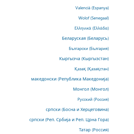
Valencià (Espanya)
Wolof (Senegaal)
Ελληνικά (Ελλάδα)
Беларуская (Беларусь)
Български (България)
Кыргызча (Кыргызстан)
Қазақ (Қазақстан)
македонски (Република Македонија)
Монгол (Монгол)
Русский (Россия)
српски (Босна и Херцеговина)
српски (Реп. Србија и Реп. Црна Гора)
Татар (Россия)