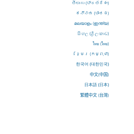
తెలుగు (భారతదేశం)
ಕನ್ನಡ (ಭಾರತ)
മലയാളം (ഇന്ത്യ)
සිංහල (ශ්‍රී ලංකාව)
ไทย (ไทย)
ខ្មែរ (កម្ពុជា)
한국어 (대한민국)
中文(中国)
日本語 (日本)
繁體中文 (台灣)