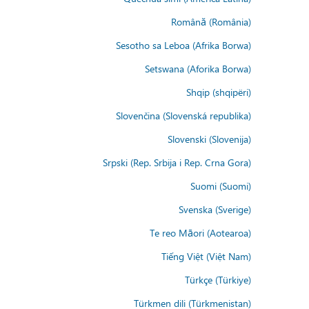
Română (România)
Sesotho sa Leboa (Afrika Borwa)
Setswana (Aforika Borwa)
Shqip (shqipëri)
Slovenčina (Slovenská republika)
Slovenski (Slovenija)
Srpski (Rep. Srbija i Rep. Crna Gora)
Suomi (Suomi)
Svenska (Sverige)
Te reo Māori (Aotearoa)
Tiếng Việt (Việt Nam)
Türkçe (Türkiye)
Türkmen dili (Türkmenistan)