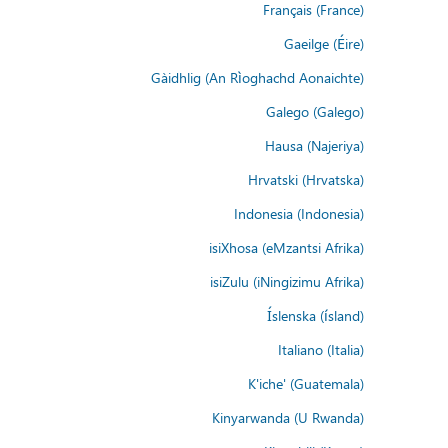
Français (France)
Gaeilge (Éire)
Gàidhlig (An Rìoghachd Aonaichte)
Galego (Galego)
Hausa (Najeriya)
Hrvatski (Hrvatska)
Indonesia (Indonesia)
isiXhosa (eMzantsi Afrika)
isiZulu (iNingizimu Afrika)
Íslenska (ísland)
Italiano (Italia)
K'iche' (Guatemala)
Kinyarwanda (U Rwanda)