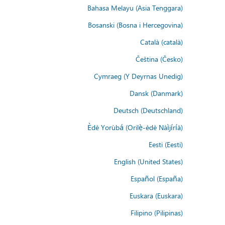
Bahasa Melayu (Asia Tenggara)
Bosanski (Bosna i Hercegovina)
Català (català)
Čeština (Česko)
Cymraeg (Y Deyrnas Unedig)
Dansk (Danmark)
Deutsch (Deutschland)
Èdè Yorùbá (Orilẹ̀-èdè Nàìjíríà)
Eesti (Eesti)
English (United States)
Español (España)
Euskara (Euskara)
Filipino (Pilipinas)