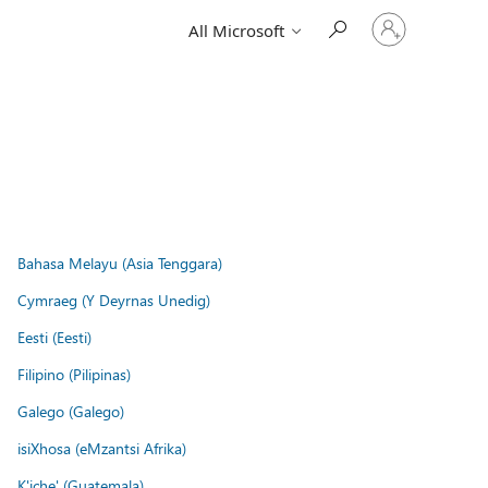
Sign
All Microsoft
in
to
your
account
Bahasa Melayu (Asia Tenggara)
Cymraeg (Y Deyrnas Unedig)
Eesti (Eesti)
Filipino (Pilipinas)
Galego (Galego)
isiXhosa (eMzantsi Afrika)
K'iche' (Guatemala)