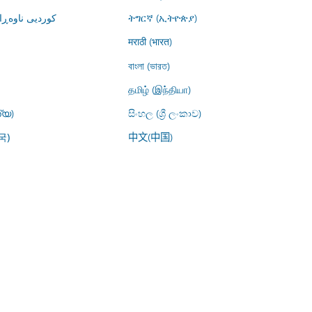
کوردیی ناوە)
ትግርኛ (ኢትዮጵያ)
मराठी (भारत)
বাংলা (ভারত)
தமிழ் (இந்தியா)
്യ)
සිංහල (ශ්‍රී ලංකාව)
中文(中国)
국)