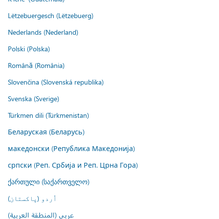
Lëtzebuergesch (Lëtzebuerg)
Nederlands (Nederland)
Polski (Polska)
Română (România)
Slovenčina (Slovenská republika)
Svenska (Sverige)
Türkmen dili (Türkmenistan)
Беларуская (Беларусь)
македонски (Република Македонија)
српски (Реп. Србија и Реп. Црна Гора)
ქართული (საქართველო)
اُردو (پاکستان)
عربي (المنطقة العربية)