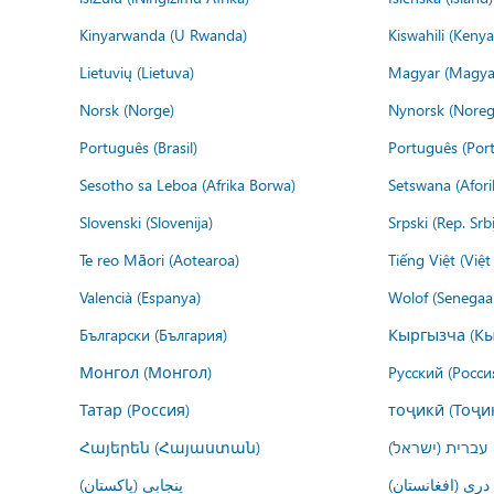
Kinyarwanda (U Rwanda)
Kiswahili (Kenya
Lietuvių (Lietuva)
Magyar (Magya
Norsk (Norge)
Nynorsk (Noreg
Português (Brasil)
Português (Port
Sesotho sa Leboa (Afrika Borwa)
Setswana (Afor
Slovenski (Slovenija)
Srpski (Rep. Srb
Te reo Māori (Aotearoa)
Tiếng Việt (Việ
Valencià (Espanya)
Wolof (Senegaal
Български (България)
Кыргызча (Кы
Монгол (Монгол)
Русский (Росси
Татар (Россия)
тоҷикӣ (Тоҷи
Հայերեն (Հայաստան)
עברית (ישראל)
درى (افغانستان)
پنجابی (پاکستان)