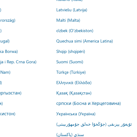
)
Latviešu (Latvija)
rország)
Malti (Malta)
)
o'zbek (O'zbekiston)
ugal)
Quechua simi (America Latina)
ika Borwa)
Shqip (shqipëri)
ija i Rep. Crna Gora)
Suomi (Suomi)
t Nam)
Türkçe (Türkiye)
)
Ελληνικά (Ελλάδα)
ргызстан)
Қазақ (Қазақстан)
я)
српски (Босна и Херцеговина)
кистон)
Українська (Україна)
ئۇيغۇر يېزىقى (جۇڭخۇا خەلق جۇمھۇرىيىتى)
سنڌي (پاکستان)