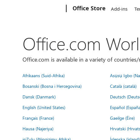
Microsoft
Office Store
Add-ins
Te
Office.com Wor
Office.com is available in a variety of countri
Afrikaans (Suid-Afrika)
Asụsụ Igbo (Naị
Bosanski (Bosna i Hercegovina)
Català (català)
Dansk (Danmark)
Deutsch (Deuts
English (United States)
Español (España
Français (France)
Gaeilge (Éire)
Hausa (Najeriya)
Hrvatski (Hrvat
isiZulu (iNingizimu Afrika)
Íslenska (ísland)