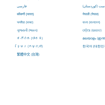
ڕاست (کوردستان
فارسى
नेपाली (नेपाल)
कोंकणी (भारत)
অসমীয়া (ভাৰত)
বাংলা (বাংলাদেশ)
ગુજરાતી (ભારત)
ଓଡ଼ିଆ (ଭାରତ)
ಕನ್ನಡ (ಭಾರತ)
മലയാളം (ഇന്ത
ខ្មែរ (កម្ពុជា)
한국어 (대한민
繁體中文 (台灣)