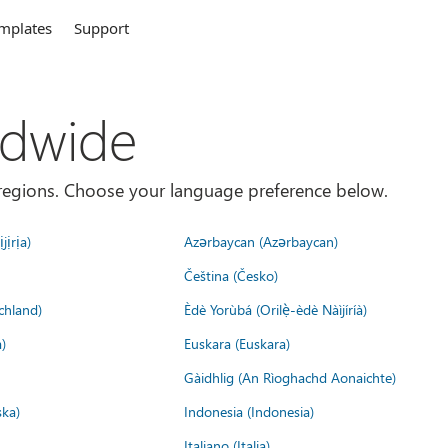
mplates
Support
ldwide
es/regions. Choose your language preference below.
jịrịa)
Azərbaycan (Azərbaycan)
Čeština (Česko)
chland)
Èdè Yorùbá (Orilẹ̀-èdè Nàìjíríà)
)
Euskara (Euskara)
Gàidhlig (An Rìoghachd Aonaichte)
ska)
Indonesia (Indonesia)
Italiano (Italia)