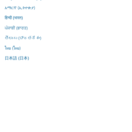
አማርኛ (ኢትዮጵያ)
हिन्दी (भारत)
ਪੰਜਾਬੀ (ਭਾਰਤ)
తెలుగు (భారతదేశం)
ไทย (ไทย)
日本語 (日本)