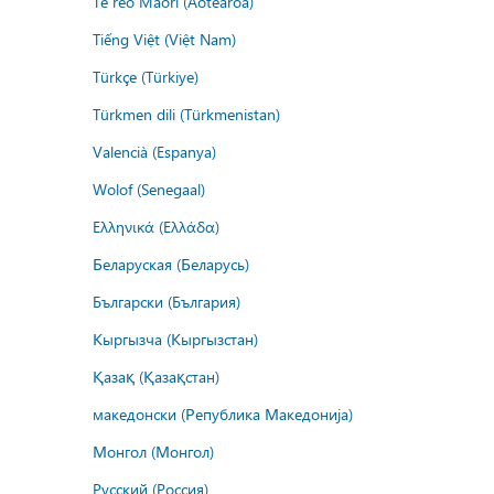
Te reo Māori (Aotearoa)
Tiếng Việt (Việt Nam)
Türkçe (Türkiye)
Türkmen dili (Türkmenistan)
Valencià (Espanya)
Wolof (Senegaal)
Ελληνικά (Ελλάδα)
Беларуская (Беларусь)
Български (България)
Кыргызча (Кыргызстан)
Қазақ (Қазақстан)
македонски (Република Македонија)
Монгол (Монгол)
Русский (Россия)