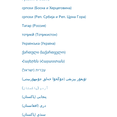
српски (Босна и Херцеговина)
српски (Реп. Србија и Реп. Црна Гора)
Татар (Россия)
тоҷикӣ (Тоҷикистон)
Українська (Україна)
ქართული (საქართველო)
Հայերեն (Հայաստան)
עברית (ישראל)
ئۇيغۇر يېزىقى (جۇڭخۇا خەلق جۇمھۇرىيىتى)
اُردو (پاکستان)
پنجابی (پاکستان)
درى (افغانستان)
سنڌي (پاکستان)