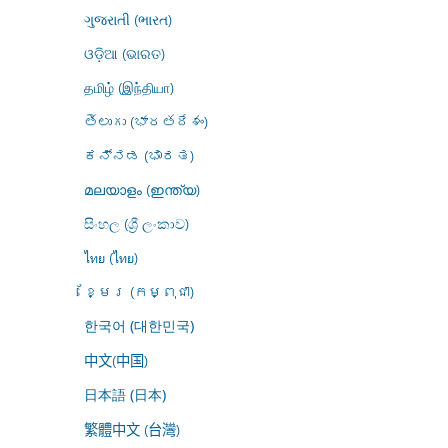
ગુજરાતી (ભારત)
ଓଡ଼ିଆ (ଭାରତ)
தமிழ் (இந்தியா)
తెలుగు (భారతదేశం)
ಕನ್ನಡ (ಭಾರತ)
മലയാളം (ഇന്ത്യ)
සිංහල (ශ්‍රී ලංකාව)
ไทย (ไทย)
ខ្មែរ (កម្ពុជា)
한국어 (대한민국)
中文(中国)
日本語 (日本)
繁體中文 (台灣)