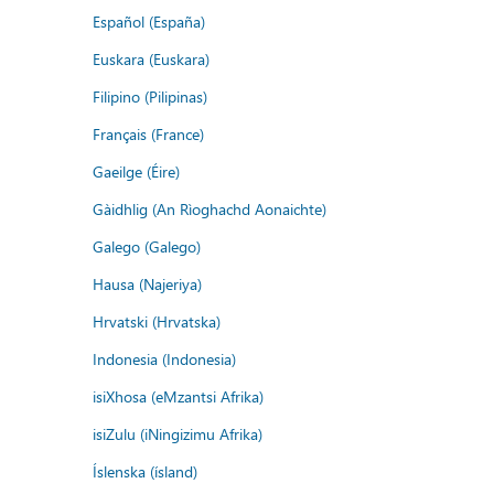
Español (España)
Euskara (Euskara)
Filipino (Pilipinas)
Français (France)
Gaeilge (Éire)
Gàidhlig (An Rìoghachd Aonaichte)
Galego (Galego)
Hausa (Najeriya)
Hrvatski (Hrvatska)
Indonesia (Indonesia)
isiXhosa (eMzantsi Afrika)
isiZulu (iNingizimu Afrika)
Íslenska (ísland)