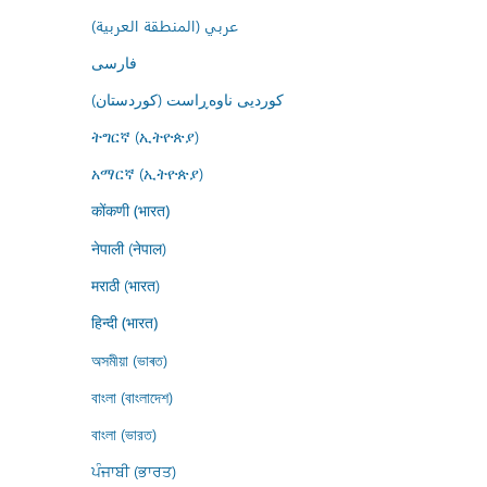
عربي (المنطقة العربية)
فارسى
کوردیی ناوەڕاست (کوردستان)
ትግርኛ (ኢትዮጵያ)
አማርኛ (ኢትዮጵያ)
कोंकणी (भारत)
नेपाली (नेपाल)
मराठी (भारत)
हिन्दी (भारत)
অসমীয়া (ভাৰত)
বাংলা (বাংলাদেশ)
বাংলা (ভারত)
ਪੰਜਾਬੀ (ਭਾਰਤ)