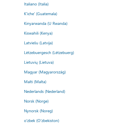
Italiano (Italia)
K'iche' (Guatemala)
Kinyarwanda (U Rwanda)
Kiswahili (Kenya)
Latviešu (Latvija)
Lëtzebuergesch (Lëtzebuerg)
Lietuvių (Lietuva)
Magyar (Magyarország)
Malti (Malta)
Nederlands (Nederland)
Norsk (Norge)
Nynorsk (Noreg)
o'zbek (O'zbekiston)