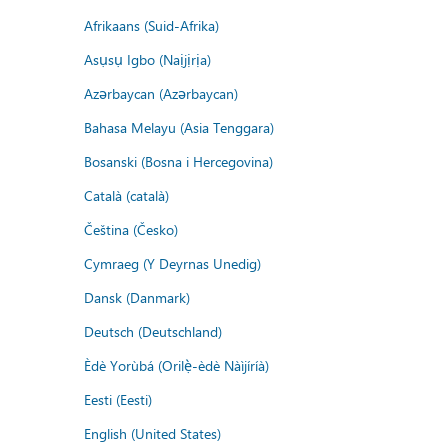
Afrikaans (Suid-Afrika)
Asụsụ Igbo (Naịjịrịa)
Azərbaycan (Azərbaycan)
Bahasa Melayu (Asia Tenggara)
Bosanski (Bosna i Hercegovina)
Català (català)
Čeština (Česko)
Cymraeg (Y Deyrnas Unedig)
Dansk (Danmark)
Deutsch (Deutschland)
Èdè Yorùbá (Orilẹ̀-èdè Nàìjíríà)
Eesti (Eesti)
English (United States)