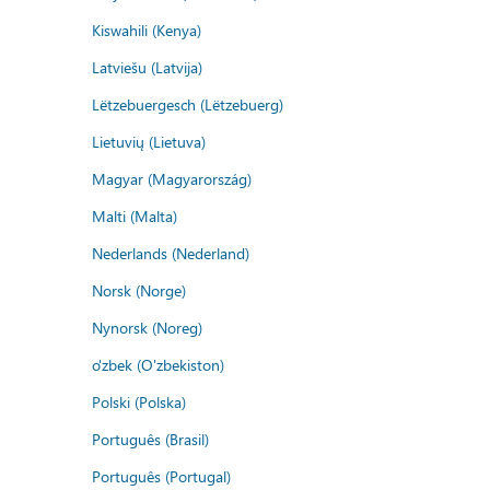
Kiswahili (Kenya)
Latviešu (Latvija)
Lëtzebuergesch (Lëtzebuerg)
Lietuvių (Lietuva)
Magyar (Magyarország)
Malti (Malta)
Nederlands (Nederland)
Norsk (Norge)
Nynorsk (Noreg)
o'zbek (O'zbekiston)
Polski (Polska)
Português (Brasil)
Português (Portugal)