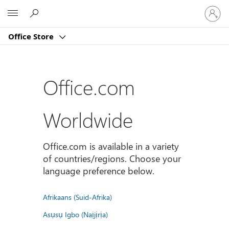
Sign
Microsoft
in
to
Office Store
your
account
Office.com
Worldwide
Office.com is available in a variety
of countries/regions. Choose your
language preference below.
Afrikaans (Suid-Afrika)
Asụsụ Igbo (Naịjịrịa)