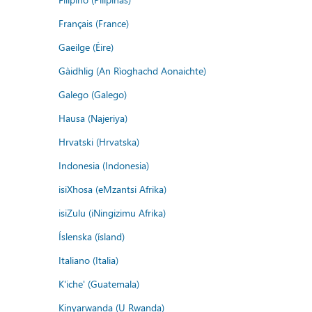
Français (France)
Gaeilge (Éire)
Gàidhlig (An Rìoghachd Aonaichte)
Galego (Galego)
Hausa (Najeriya)
Hrvatski (Hrvatska)
Indonesia (Indonesia)
isiXhosa (eMzantsi Afrika)
isiZulu (iNingizimu Afrika)
Íslenska (ísland)
Italiano (Italia)
K'iche' (Guatemala)
Kinyarwanda (U Rwanda)