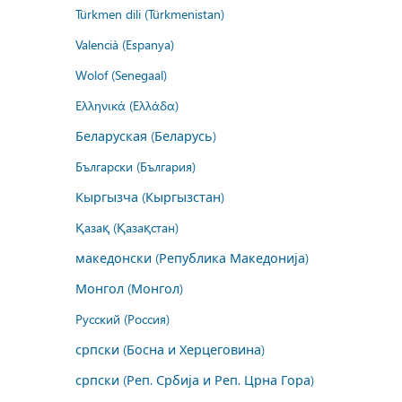
Türkmen dili (Türkmenistan)
Valencià (Espanya)
Wolof (Senegaal)
Ελληνικά (Ελλάδα)
Беларуская (Беларусь)
Български (България)
Кыргызча (Кыргызстан)
Қазақ (Қазақстан)
македонски (Република Македонија)
Монгол (Монгол)
Русский (Россия)
српски (Босна и Херцеговина)
српски (Реп. Србија и Реп. Црна Гора)