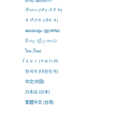
తెలుగు (భారతదేశం)
ಕನ್ನಡ (ಭಾರತ)
മലയാളം (ഇന്ത്യ)
සිංහල (ශ්‍රී ලංකාව)
ไทย (ไทย)
ខ្មែរ (កម្ពុជា)
한국어 (대한민국)
中文(中国)
日本語 (日本)
繁體中文 (台灣)