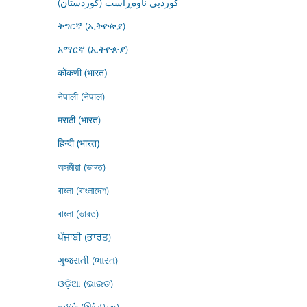
کوردیی ناوەڕاست (کوردستان)
ትግርኛ (ኢትዮጵያ)
አማርኛ (ኢትዮጵያ)
कोंकणी (भारत)
नेपाली (नेपाल)
मराठी (भारत)
हिन्दी (भारत)
অসমীয়া (ভাৰত)
বাংলা (বাংলাদেশ)
বাংলা (ভারত)
ਪੰਜਾਬੀ (ਭਾਰਤ)
ગુજરાતી (ભારત)
ଓଡ଼ିଆ (ଭାରତ)
தமிழ் (இந்தியா)