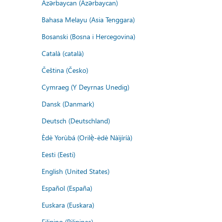
Azərbaycan (Azərbaycan)
Bahasa Melayu (Asia Tenggara)
Bosanski (Bosna i Hercegovina)
Català (català)
Čeština (Česko)
Cymraeg (Y Deyrnas Unedig)
Dansk (Danmark)
Deutsch (Deutschland)
Èdè Yorùbá (Orilẹ̀-èdè Nàìjíríà)
Eesti (Eesti)
English (United States)
Español (España)
Euskara (Euskara)
Filipino (Pilipinas)