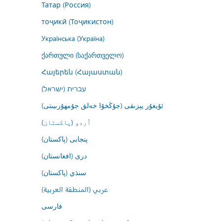
Татар (Россия)
тоҷикӣ (Тоҷикистон)
Українська (Україна)
ქართული (საქართველო)
Հայերեն (Հայաստան)
עברית (ישראל)
ئۇيغۇر يېزىقى (جۇڭخۇا خەلق جۇمھۇرىيىتى)
اُردو (پاکستان)
پنجابی (پاکستان)
درى (افغانستان)
سنڌي (پاکستان)
عربي (المنطقة العربية)
فارسى