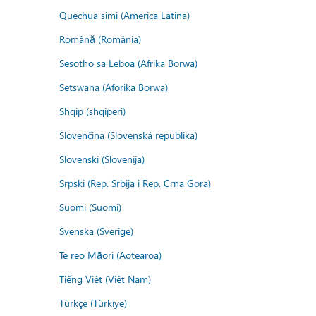
Quechua simi (America Latina)
Română (România)
Sesotho sa Leboa (Afrika Borwa)
Setswana (Aforika Borwa)
Shqip (shqipëri)
Slovenčina (Slovenská republika)
Slovenski (Slovenija)
Srpski (Rep. Srbija i Rep. Crna Gora)
Suomi (Suomi)
Svenska (Sverige)
Te reo Māori (Aotearoa)
Tiếng Việt (Việt Nam)
Türkçe (Türkiye)