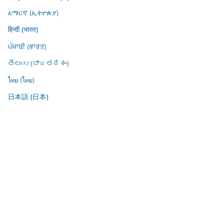
አማርኛ (ኢትዮጵያ)
हिन्दी (भारत)
ਪੰਜਾਬੀ (ਭਾਰਤ)
తెలుగు (భారతదేశం)
ไทย (ไทย)
日本語 (日本)