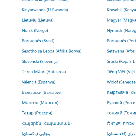
Kinyarwanda (U Rwanda)
Kiswahili (Kenya
Lietuvių (Lietuva)
Magyar (Magya
Norsk (Norge)
Nynorsk (Noreg
Português (Brasil)
Português (Port
Sesotho sa Leboa (Afrika Borwa)
Setswana (Afor
Slovenski (Slovenija)
Srpski (Rep. Srb
Te reo Māori (Aotearoa)
Tiếng Việt (Việ
Valencià (Espanya)
Wolof (Senegaal
Български (България)
Кыргызча (Кы
Монгол (Монгол)
Русский (Росси
Татар (Россия)
тоҷикӣ (Тоҷи
Հայերեն (Հայաստան)
עברית (ישראל)
درى (افغانستان)
پنجابی (پاکستان)