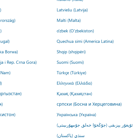
)
Latviešu (Latvija)
rország)
Malti (Malta)
)
o'zbek (O'zbekiston)
ugal)
Quechua simi (America Latina)
ika Borwa)
Shqip (shqipëri)
ija i Rep. Crna Gora)
Suomi (Suomi)
t Nam)
Türkçe (Türkiye)
)
Ελληνικά (Ελλάδα)
ргызстан)
Қазақ (Қазақстан)
я)
српски (Босна и Херцеговина)
кистон)
Українська (Україна)
ئۇيغۇر يېزىقى (جۇڭخۇا خەلق جۇمھۇرىيىتى)
سنڌي (پاکستان)