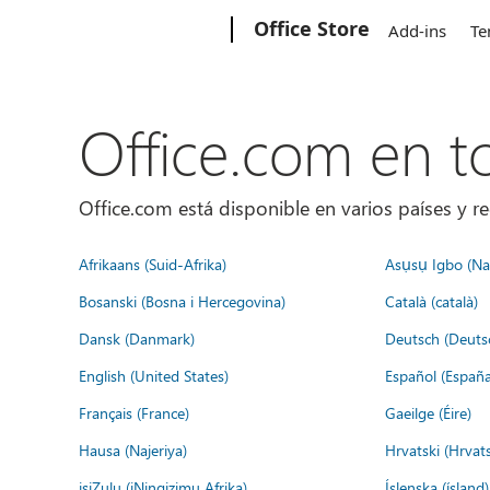
Microsoft
Office Store
Add-ins
Te
Office.com en 
Office.com está disponible en varios países y re
Afrikaans (Suid-Afrika)
Asụsụ Igbo (Naị
Bosanski (Bosna i Hercegovina)
Català (català)
Dansk (Danmark)
Deutsch (Deuts
English (United States)
Español (España
Français (France)
Gaeilge (Éire)
Hausa (Najeriya)
Hrvatski (Hrvat
isiZulu (iNingizimu Afrika)
Íslenska (ísland)