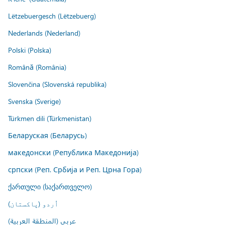
Lëtzebuergesch (Lëtzebuerg)
Nederlands (Nederland)
Polski (Polska)
Română (România)
Slovenčina (Slovenská republika)
Svenska (Sverige)
Türkmen dili (Türkmenistan)
Беларуская (Беларусь)
македонски (Република Македонија)
српски (Реп. Србија и Реп. Црна Гора)
ქართული (საქართველო)
اُردو (پاکستان)
عربي (المنطقة العربية)