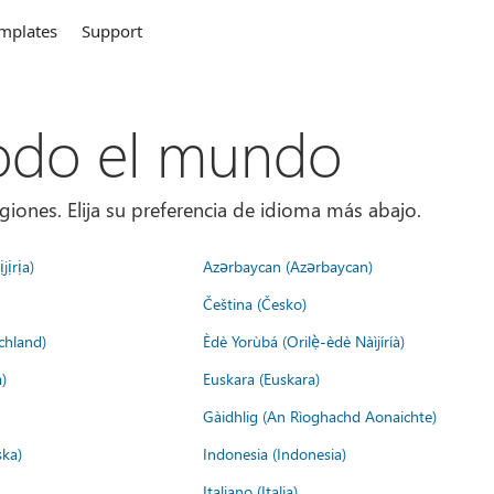
mplates
Support
todo el mundo
giones. Elija su preferencia de idioma más abajo.
jịrịa)
Azərbaycan (Azərbaycan)
Čeština (Česko)
chland)
Èdè Yorùbá (Orilẹ̀-èdè Nàìjíríà)
)
Euskara (Euskara)
Gàidhlig (An Rìoghachd Aonaichte)
ska)
Indonesia (Indonesia)
Italiano (Italia)