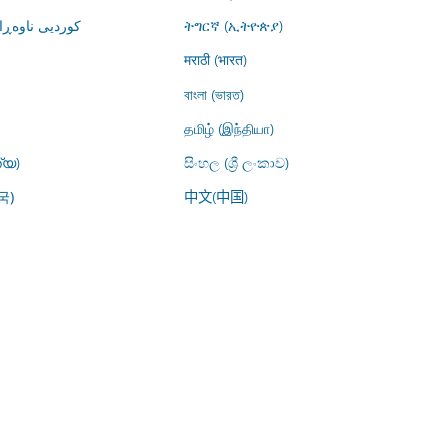
کوردیی ناوە)
ትግርኛ (ኢትዮጵያ)
मराठी (भारत)
বাংলা (ভারত)
தமிழ் (இந்தியா)
്യ)
සිංහල (ශ්‍රී ලංකාව)
中文(中国)
국)