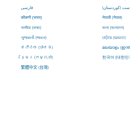
ڕاست (کوردستان
فارسى
नेपाली (नेपाल)
कोंकणी (भारत)
অসমীয়া (ভাৰত)
বাংলা (বাংলাদেশ)
ગુજરાતી (ભારત)
ଓଡ଼ିଆ (ଭାରତ)
ಕನ್ನಡ (ಭಾರತ)
മലയാളം (ഇന്ത
ខ្មែរ (កម្ពុជា)
한국어 (대한민
繁體中文 (台灣)