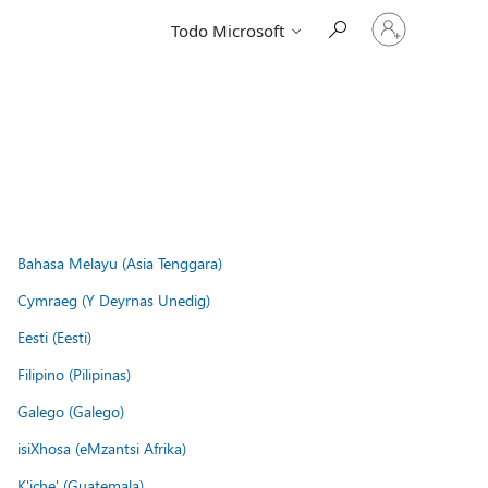
Iniciar
Todo Microsoft
sesión
en
tu
cuenta
Bahasa Melayu (Asia Tenggara)
Cymraeg (Y Deyrnas Unedig)
Eesti (Eesti)
Filipino (Pilipinas)
Galego (Galego)
isiXhosa (eMzantsi Afrika)
K'iche' (Guatemala)