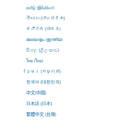
தமிழ் (இந்தியா)
తెలుగు (భారతదేశం)
ಕನ್ನಡ (ಭಾರತ)
മലയാളം (ഇന്ത്യ)
සිංහල (ශ්‍රී ලංකාව)
ไทย (ไทย)
ខ្មែរ (កម្ពុជា)
한국어 (대한민국)
中文(中国)
日本語 (日本)
繁體中文 (台灣)