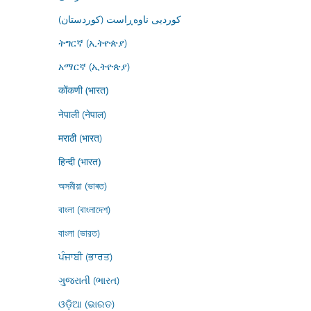
کوردیی ناوەڕاست (کوردستان)
ትግርኛ (ኢትዮጵያ)
አማርኛ (ኢትዮጵያ)
कोंकणी (भारत)
नेपाली (नेपाल)
मराठी (भारत)
हिन्दी (भारत)
অসমীয়া (ভাৰত)
বাংলা (বাংলাদেশ)
বাংলা (ভারত)
ਪੰਜਾਬੀ (ਭਾਰਤ)
ગુજરાતી (ભારત)
ଓଡ଼ିଆ (ଭାରତ)