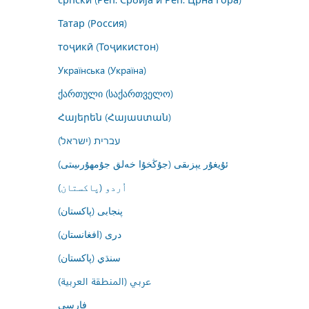
Татар (Россия)
тоҷикӣ (Тоҷикистон)
Українська (Україна)
ქართული (საქართველო)
Հայերեն (Հայաստան)
עברית (ישראל)
ئۇيغۇر يېزىقى (جۇڭخۇا خەلق جۇمھۇرىيىتى)
اُردو (پاکستان)
پنجابی (پاکستان)
درى (افغانستان)
سنڌي (پاکستان)
عربي (المنطقة العربية)
فارسى