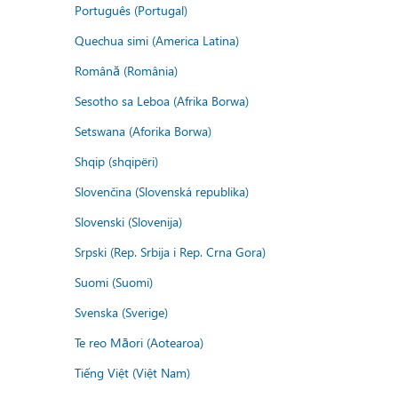
Português (Portugal)
Quechua simi (America Latina)
Română (România)
Sesotho sa Leboa (Afrika Borwa)
Setswana (Aforika Borwa)
Shqip (shqipëri)
Slovenčina (Slovenská republika)
Slovenski (Slovenija)
Srpski (Rep. Srbija i Rep. Crna Gora)
Suomi (Suomi)
Svenska (Sverige)
Te reo Māori (Aotearoa)
Tiếng Việt (Việt Nam)