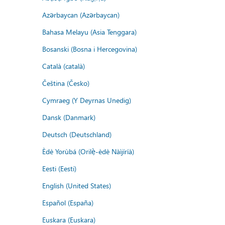
Azərbaycan (Azərbaycan)
Bahasa Melayu (Asia Tenggara)
Bosanski (Bosna i Hercegovina)
Català (català)
Čeština (Česko)
Cymraeg (Y Deyrnas Unedig)
Dansk (Danmark)
Deutsch (Deutschland)
Èdè Yorùbá (Orilẹ̀-èdè Nàìjíríà)
Eesti (Eesti)
English (United States)
Español (España)
Euskara (Euskara)