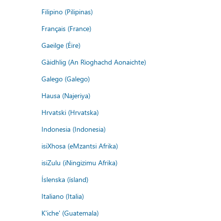
Filipino (Pilipinas)
Français (France)
Gaeilge (Éire)
Gàidhlig (An Rìoghachd Aonaichte)
Galego (Galego)
Hausa (Najeriya)
Hrvatski (Hrvatska)
Indonesia (Indonesia)
isiXhosa (eMzantsi Afrika)
isiZulu (iNingizimu Afrika)
Íslenska (ísland)
Italiano (Italia)
K'iche' (Guatemala)