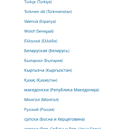
Türkçe (Türkiye)
Türkmen dili (Türkmenistan)
Valencià (Espanya)
Wolof (Senegaal)
Ελληνικά (Ελλάδα)
Беларуская (Беларусь)
Български (България)
Кыргызча (Кыргызстан)
Қазақ (Қазақстан)
македонски (Република Македонија)
Монгол (Монгол)
Русский (Россия)
српски (Босна и Херцеговина)
српски (Реп. Србија и Реп. Црна Гора)