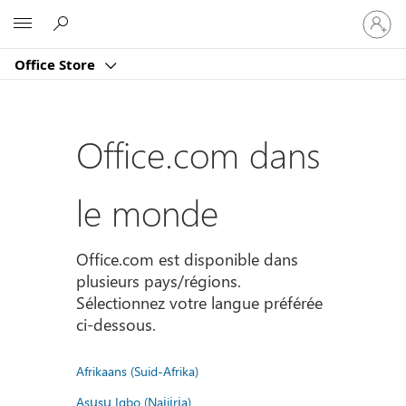
Connect
Microsoft
vous
à
Office Store
votre
compte
Office.com dans
le monde
Office.com est disponible dans
plusieurs pays/régions.
Sélectionnez votre langue préférée
ci-dessous.
Afrikaans (Suid-Afrika)
Asụsụ Igbo (Naịjịrịa)