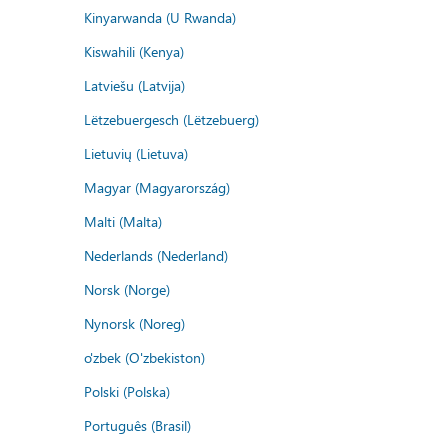
Kinyarwanda (U Rwanda)
Kiswahili (Kenya)
Latviešu (Latvija)
Lëtzebuergesch (Lëtzebuerg)
Lietuvių (Lietuva)
Magyar (Magyarország)
Malti (Malta)
Nederlands (Nederland)
Norsk (Norge)
Nynorsk (Noreg)
o'zbek (O'zbekiston)
Polski (Polska)
Português (Brasil)