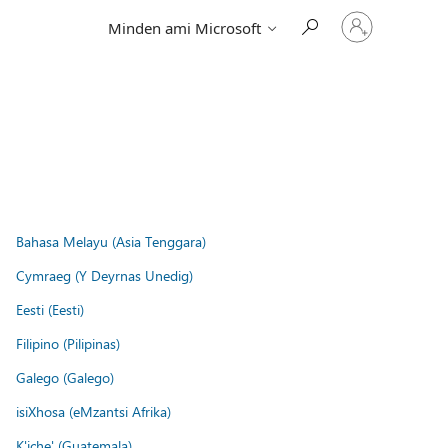
Jelentkezzen
Minden ami Microsoft
be
a
fiókjába
Bahasa Melayu (Asia Tenggara)
Cymraeg (Y Deyrnas Unedig)
Eesti (Eesti)
Filipino (Pilipinas)
Galego (Galego)
isiXhosa (eMzantsi Afrika)
K'iche' (Guatemala)