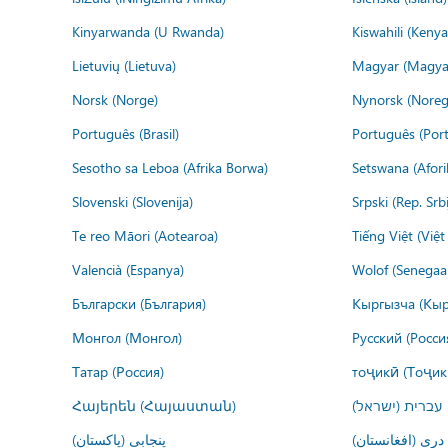
Kinyarwanda (U Rwanda)
Kiswahili (Kenya
Lietuvių (Lietuva)
Magyar (Magya
Norsk (Norge)
Nynorsk (Noreg
Português (Brasil)
Português (Port
Sesotho sa Leboa (Afrika Borwa)
Setswana (Afor
Slovenski (Slovenija)
Srpski (Rep. Srb
Te reo Māori (Aotearoa)
Tiếng Việt (Việ
Valencià (Espanya)
Wolof (Senegaal
Български (България)
Кыргызча (Кыр
Монгол (Монгол)
Русский (Росси
Татар (Россия)
тоҷикӣ (Тоҷик
Հայերեն (Հայաստան)
עברית (ישראל)
درى (افغانستان)
پنجابی (پاکستان)