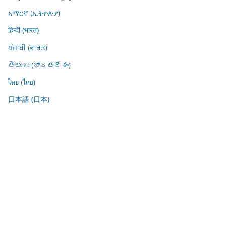
አማርኛ (ኢትዮጵያ)
हिन्दी (भारत)
ਪੰਜਾਬੀ (ਭਾਰਤ)
తెలుగు (భారతదేశం)
ไทย (ไทย)
日本語 (日本)