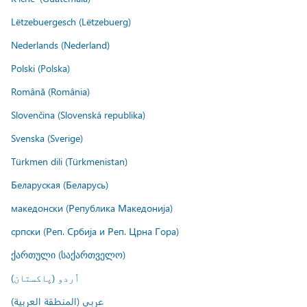
Lëtzebuergesch (Lëtzebuerg)
Nederlands (Nederland)
Polski (Polska)
Română (România)
Slovenčina (Slovenská republika)
Svenska (Sverige)
Türkmen dili (Türkmenistan)
Беларуская (Беларусь)
македонски (Република Македонија)
српски (Реп. Србија и Реп. Црна Гора)
ქართული (საქართველო)
اُردو (پاکستان)
عربي (المنطقة العربية)