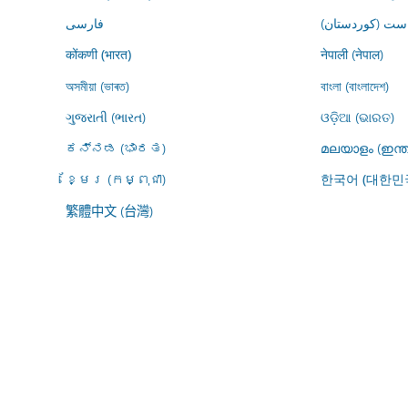
ڕاست (کوردستان
فارسى
नेपाली (नेपाल)
कोंकणी (भारत)
অসমীয়া (ভাৰত)
বাংলা (বাংলাদেশ)
ગુજરાતી (ભારત)
ଓଡ଼ିଆ (ଭାରତ)
ಕನ್ನಡ (ಭಾರತ)
മലയാളം (ഇന്ത
ខ្មែរ (កម្ពុជា)
한국어 (대한민
繁體中文 (台灣)