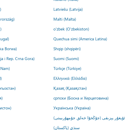
)
Latviešu (Latvija)
rország)
Malti (Malta)
)
o'zbek (O'zbekiston)
ugal)
Quechua simi (America Latina)
ika Borwa)
Shqip (shqipëri)
ija i Rep. Crna Gora)
Suomi (Suomi)
t Nam)
Türkçe (Türkiye)
)
Ελληνικά (Ελλάδα)
гызстан)
Қазақ (Қазақстан)
я)
српски (Босна и Херцеговина)
истон)
Українська (Україна)
ئۇيغۇر يېزىقى (جۇڭخۇا خەلق جۇمھۇرىيىتى)
سنڌي (پاکستان)