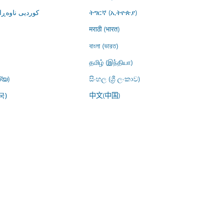
کوردیی ناوە)
ትግርኛ (ኢትዮጵያ)
मराठी (भारत)
বাংলা (ভারত)
தமிழ் (இந்தியா)
്യ)
සිංහල (ශ්‍රී ලංකාව)
中文(中国)
국)