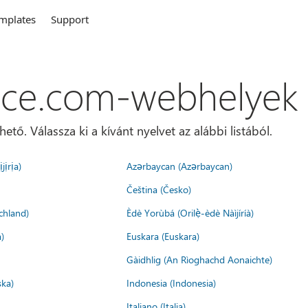
mplates
Support
ice.com-webhelyek
ő. Válassza ki a kívánt nyelvet az alábbi listából.
jịrịa)
Azərbaycan (Azərbaycan)
Čeština (Česko)
chland)
Èdè Yorùbá (Orilẹ̀-èdè Nàìjíríà)
)
Euskara (Euskara)
Gàidhlig (An Rìoghachd Aonaichte)
ska)
Indonesia (Indonesia)
Italiano (Italia)