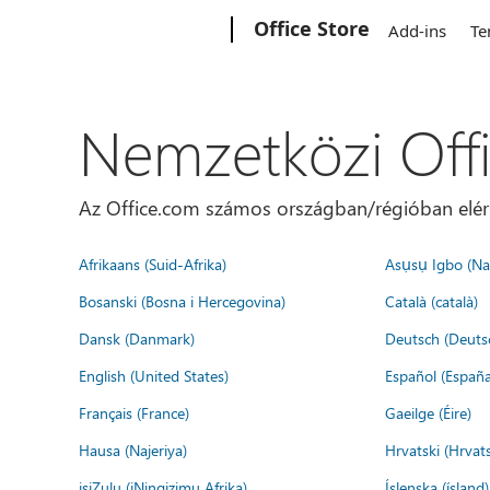
Microsoft
Office Store
Add-ins
Te
Nemzetközi Off
Az Office.com számos országban/régióban elérhet
Afrikaans (Suid-Afrika)
Asụsụ Igbo (Naị
Bosanski (Bosna i Hercegovina)
Català (català)
Dansk (Danmark)
Deutsch (Deuts
English (United States)
Español (España
Français (France)
Gaeilge (Éire)
Hausa (Najeriya)
Hrvatski (Hrvat
isiZulu (iNingizimu Afrika)
Íslenska (ísland)