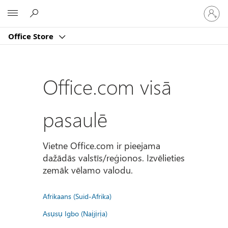
Pierakst
Microsoft
savā
kontā
Office Store
Office.com visā
pasaulē
Vietne Office.com ir pieejama
dažādās valstīs/reģionos. Izvēlieties
zemāk vēlamo valodu.
Afrikaans (Suid-Afrika)
Asụsụ Igbo (Naịjịrịa)