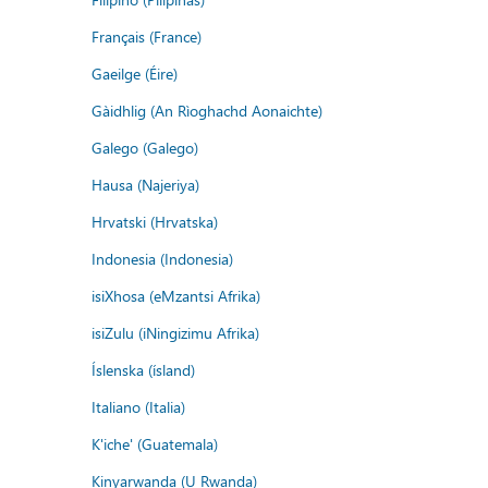
Français (France)
Gaeilge (Éire)
Gàidhlig (An Rìoghachd Aonaichte)
Galego (Galego)
Hausa (Najeriya)
Hrvatski (Hrvatska)
Indonesia (Indonesia)
isiXhosa (eMzantsi Afrika)
isiZulu (iNingizimu Afrika)
Íslenska (ísland)
Italiano (Italia)
K'iche' (Guatemala)
Kinyarwanda (U Rwanda)