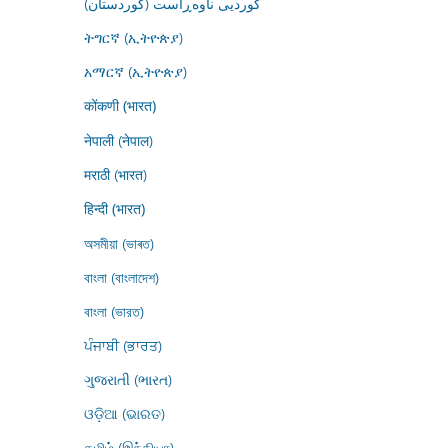
کوردیی ناوەڕاست (کوردستان)
ትግርኛ (ኢትዮጵያ)
አማርኛ (ኢትዮጵያ)
कोंकणी (भारत)
नेपाली (नेपाल)
मराठी (भारत)
हिन्दी (भारत)
অসমীয়া (ভাৰত)
বাংলা (বাংলাদেশ)
বাংলা (ভারত)
ਪੰਜਾਬੀ (ਭਾਰਤ)
ગુજરાતી (ભારત)
ଓଡ଼ିଆ (ଭାରତ)
தமிழ் (இந்தியா)