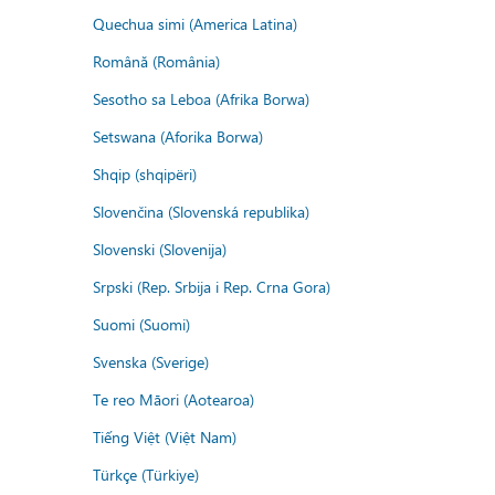
Quechua simi (America Latina)
Română (România)
Sesotho sa Leboa (Afrika Borwa)
Setswana (Aforika Borwa)
Shqip (shqipëri)
Slovenčina (Slovenská republika)
Slovenski (Slovenija)
Srpski (Rep. Srbija i Rep. Crna Gora)
Suomi (Suomi)
Svenska (Sverige)
Te reo Māori (Aotearoa)
Tiếng Việt (Việt Nam)
Türkçe (Türkiye)