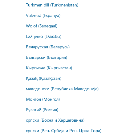
Türkmen dili (Türkmenistan)
Valencià (Espanya)
Wolof (Senegaal)
Ελληνικά (Ελλάδα)
Беларуская (Беларусь)
Български (България)
Кыргызча (Кыргызстан)
Қазақ (Қазақстан)
македонски (Република Македонија)
Монгол (Монгол)
Русский (Россия)
српски (Босна и Херцеговина)
српски (Реп. Србија и Реп. Црна Гора)