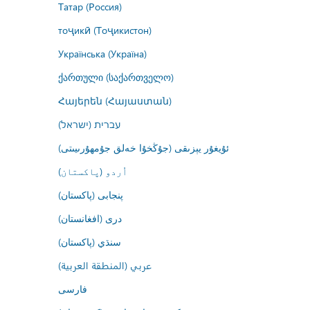
Татар (Россия)
тоҷикӣ (Тоҷикистон)
Українська (Україна)
ქართული (საქართველო)
Հայերեն (Հայաստան)
עברית (ישראל)
ئۇيغۇر يېزىقى (جۇڭخۇا خەلق جۇمھۇرىيىتى)
اُردو (پاکستان)
پنجابی (پاکستان)
درى (افغانستان)
سنڌي (پاکستان)
عربي (المنطقة العربية)
فارسى