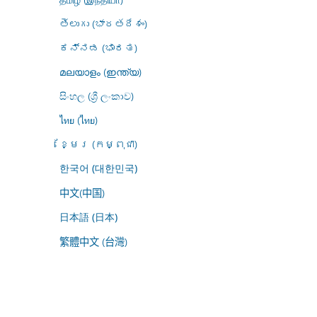
తెలుగు (భారతదేశం)
ಕನ್ನಡ (ಭಾರತ)
മലയാളം (ഇന്ത്യ)
සිංහල (ශ්‍රී ලංකාව)
ไทย (ไทย)
ខ្មែរ (កម្ពុជា)
한국어 (대한민국)
中文(中国)
日本語 (日本)
繁體中文 (台灣)