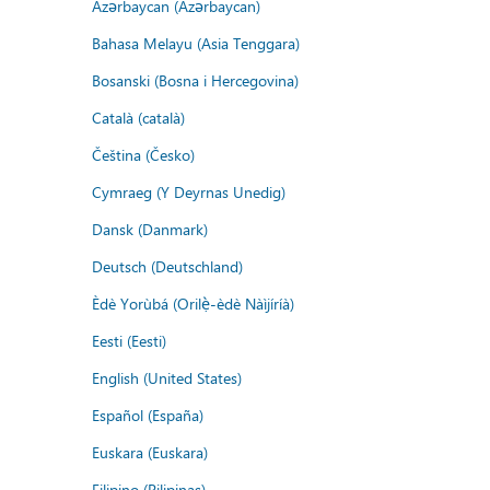
Azərbaycan (Azərbaycan)
Bahasa Melayu (Asia Tenggara)
Bosanski (Bosna i Hercegovina)
Català (català)
Čeština (Česko)
Cymraeg (Y Deyrnas Unedig)
Dansk (Danmark)
Deutsch (Deutschland)
Èdè Yorùbá (Orilẹ̀-èdè Nàìjíríà)
Eesti (Eesti)
English (United States)
Español (España)
Euskara (Euskara)
Filipino (Pilipinas)