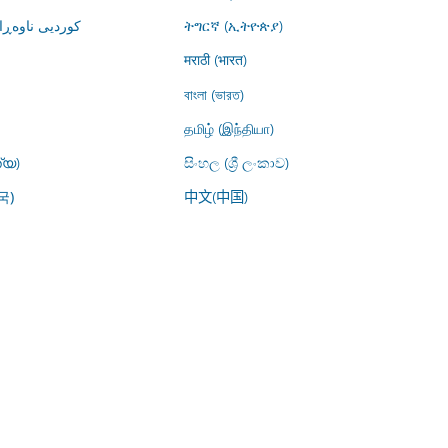
کوردیی ناوە)
ትግርኛ (ኢትዮጵያ)
मराठी (भारत)
বাংলা (ভারত)
தமிழ் (இந்தியா)
്യ)
සිංහල (ශ්‍රී ලංකාව)
中文(中国)
국)