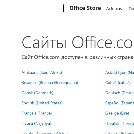
Microsoft
Office Store
Add-ins
Te
Сайты Office.c
Сайт Office.com доступен в различных страна
Afrikaans (Suid-Afrika)
Asụsụ Igbo (Naị
Bosanski (Bosna i Hercegovina)
Català (català)
Dansk (Danmark)
Deutsch (Deuts
English (United States)
Español (España
Français (France)
Gaeilge (Éire)
Hausa (Najeriya)
Hrvatski (Hrvat
isiZulu (iNingizimu Afrika)
Íslenska (ísland)