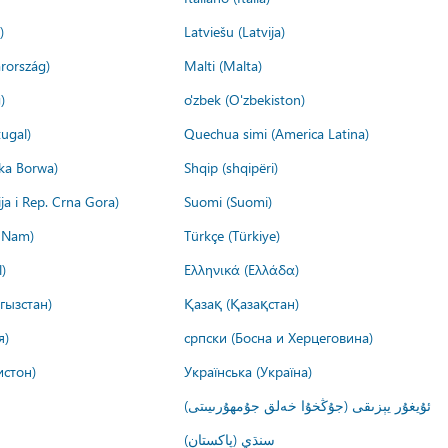
)
Latviešu (Latvija)
rország)
Malti (Malta)
)
o'zbek (O'zbekiston)
ugal)
Quechua simi (America Latina)
ika Borwa)
Shqip (shqipëri)
ija i Rep. Crna Gora)
Suomi (Suomi)
t Nam)
Türkçe (Türkiye)
)
Ελληνικά (Ελλάδα)
гызстан)
Қазақ (Қазақстан)
я)
српски (Босна и Херцеговина)
истон)
Українська (Україна)
ئۇيغۇر يېزىقى (جۇڭخۇا خەلق جۇمھۇرىيىتى)
سنڌي (پاکستان)