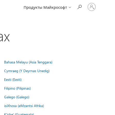
Войдите
Продукты Майкрософт
в
учетную
запись
ах
Bahasa Melayu (Asia Tenggara)
Cymraeg (Y Deyrnas Unedig)
Eesti (Eesti)
Filipino (Pilipinas)
Galego (Galego)
isiXhosa (eMzantsi Afrika)
K'iche' (Guatemala)