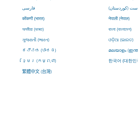
ڕاست (کوردستان
فارسى
नेपाली (नेपाल)
कोंकणी (भारत)
অসমীয়া (ভাৰত)
বাংলা (বাংলাদেশ)
ગુજરાતી (ભારત)
ଓଡ଼ିଆ (ଭାରତ)
ಕನ್ನಡ (ಭಾರತ)
മലയാളം (ഇന്ത
ខ្មែរ (កម្ពុជា)
한국어 (대한민
繁體中文 (台灣)