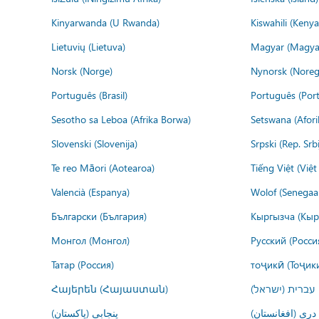
Kinyarwanda (U Rwanda)
Kiswahili (Kenya
Lietuvių (Lietuva)
Magyar (Magya
Norsk (Norge)
Nynorsk (Noreg
Português (Brasil)
Português (Port
Sesotho sa Leboa (Afrika Borwa)
Setswana (Afor
Slovenski (Slovenija)
Srpski (Rep. Srb
Te reo Māori (Aotearoa)
Tiếng Việt (Việ
Valencià (Espanya)
Wolof (Senegaal
Български (България)
Кыргызча (Кыр
Монгол (Монгол)
Русский (Росси
Татар (Россия)
тоҷикӣ (Тоҷик
Հայերեն (Հայաստան)
עברית (ישראל)
درى (افغانستان)
پنجابی (پاکستان)