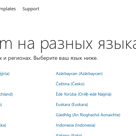
mplates
Support
om на разных язык
х и регионах. Выберите ваш язык ниже.
jịrịa)
Azərbaycan (Azərbaycan)
Čeština (Česko)
chland)
Èdè Yorùbá (Orilẹ̀-èdè Nàìjíríà)
)
Euskara (Euskara)
Gàidhlig (An Rìoghachd Aonaichte)
ska)
Indonesia (Indonesia)
Italiano (Italia)