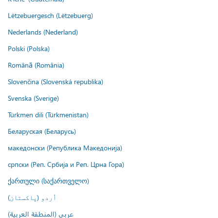
Lëtzebuergesch (Lëtzebuerg)
Nederlands (Nederland)
Polski (Polska)
Română (România)
Slovenčina (Slovenská republika)
Svenska (Sverige)
Türkmen dili (Türkmenistan)
Беларуская (Беларусь)
македонски (Република Македонија)
српски (Реп. Србија и Реп. Црна Гора)
ქართული (საქართველო)
اُردو (پاکستان)
عربي (المنطقة العربية)