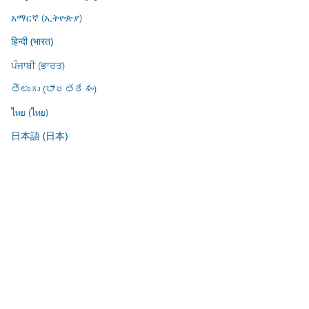
አማርኛ (ኢትዮጵያ)
हिन्दी (भारत)
ਪੰਜਾਬੀ (ਭਾਰਤ)
తెలుగు (భారతదేశం)
ไทย (ไทย)
日本語 (日本)