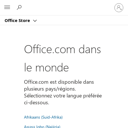
Connect
Microsoft
vous
à
Office Store
votre
compte
Office.com dans
le monde
Office.com est disponible dans
plusieurs pays/régions.
Sélectionnez votre langue préférée
ci-dessous.
Afrikaans (Suid-Afrika)
Asụsụ Igbo (Naịjịrịa)