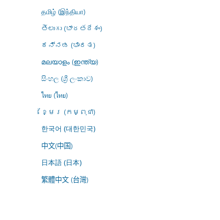
தமிழ் (இந்தியா)
తెలుగు (భారతదేశం)
ಕನ್ನಡ (ಭಾರತ)
മലയാളം (ഇന്ത്യ)
සිංහල (ශ්‍රී ලංකාව)
ไทย (ไทย)
ខ្មែរ (កម្ពុជា)
한국어 (대한민국)
中文(中国)
日本語 (日本)
繁體中文 (台灣)