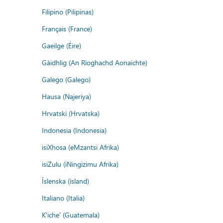
Filipino (Pilipinas)
Français (France)
Gaeilge (Éire)
Gàidhlig (An Rìoghachd Aonaichte)
Galego (Galego)
Hausa (Najeriya)
Hrvatski (Hrvatska)
Indonesia (Indonesia)
isiXhosa (eMzantsi Afrika)
isiZulu (iNingizimu Afrika)
Íslenska (ísland)
Italiano (Italia)
K'iche' (Guatemala)