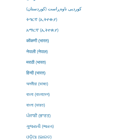
کوردیی ناوەڕاست (کوردستان)
ትግርኛ (ኢትዮጵያ)
አማርኛ (ኢትዮጵያ)
कोंकणी (भारत)
नेपाली (नेपाल)
मराठी (भारत)
हिन्दी (भारत)
অসমীয়া (ভাৰত)
বাংলা (বাংলাদেশ)
বাংলা (ভারত)
ਪੰਜਾਬੀ (ਭਾਰਤ)
ગુજરાતી (ભારત)
ଓଡ଼ିଆ (ଭାରତ)