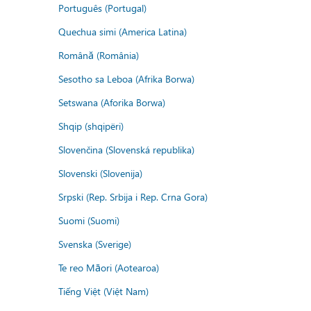
Português (Portugal)
Quechua simi (America Latina)
Română (România)
Sesotho sa Leboa (Afrika Borwa)
Setswana (Aforika Borwa)
Shqip (shqipëri)
Slovenčina (Slovenská republika)
Slovenski (Slovenija)
Srpski (Rep. Srbija i Rep. Crna Gora)
Suomi (Suomi)
Svenska (Sverige)
Te reo Māori (Aotearoa)
Tiếng Việt (Việt Nam)