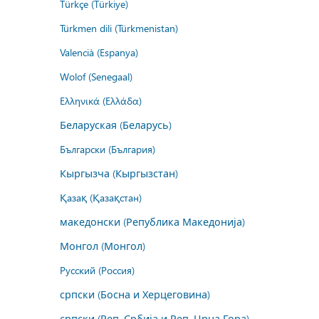
Türkçe (Türkiye)
Türkmen dili (Türkmenistan)
Valencià (Espanya)
Wolof (Senegaal)
Ελληνικά (Ελλάδα)
Беларуская (Беларусь)
Български (България)
Кыргызча (Кыргызстан)
Қазақ (Қазақстан)
македонски (Република Македонија)
Монгол (Монгол)
Русский (Россия)
српски (Босна и Херцеговина)
српски (Реп. Србија и Реп. Црна Гора)