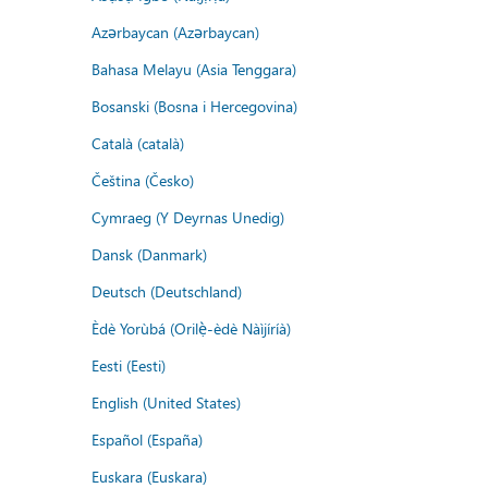
Azərbaycan (Azərbaycan)
Bahasa Melayu (Asia Tenggara)
Bosanski (Bosna i Hercegovina)
Català (català)
Čeština (Česko)
Cymraeg (Y Deyrnas Unedig)
Dansk (Danmark)
Deutsch (Deutschland)
Èdè Yorùbá (Orilẹ̀-èdè Nàìjíríà)
Eesti (Eesti)
English (United States)
Español (España)
Euskara (Euskara)