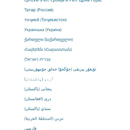
Татар (Россия)
тоҷикӣ (Тоҷикистон)
Українська (Україна)
ქართული (საქართველო)
Հայերեն (Հայաստան)
עברית (ישראל)
ئۇيغۇر يېزىقى (جۇڭخۇا خەلق جۇمھۇرىيىتى)
اُردو (پاکستان)
پنجابی (پاکستان)
درى (افغانستان)
سنڌي (پاکستان)
عربي (المنطقة العربية)
فارسى