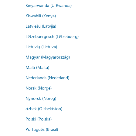
Kinyarwanda (U Rwanda)
Kiswahili (Kenya)
Latviešu (Latvija)
Lëtzebuergesch (Lëtzebuerg)
Lietuvių (Lietuva)
Magyar (Magyarország)
Malti (Malta)
Nederlands (Nederland)
Norsk (Norge)
Nynorsk (Noreg)
o'zbek (O'zbekiston)
Polski (Polska)
Português (Brasil)