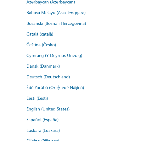
Azərbaycan (Azərbaycan)
Bahasa Melayu (Asia Tenggara)
Bosanski (Bosna i Hercegovina)
Català (català)
Čeština (Česko)
Cymraeg (Y Deyrnas Unedig)
Dansk (Danmark)
Deutsch (Deutschland)
Èdè Yorùbá (Orilẹ̀-èdè Nàìjíríà)
Eesti (Eesti)
English (United States)
Español (España)
Euskara (Euskara)
Filipino (Pilipinas)