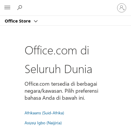
Masuk
Microsoft
ke
akun
Office Store
Anda
Office.com di
Seluruh Dunia
Office.com tersedia di berbagai
negara/kawasan. Pilih preferensi
bahasa Anda di bawah ini.
Afrikaans (Suid-Afrika)
Asụsụ Igbo (Naịjịrịa)