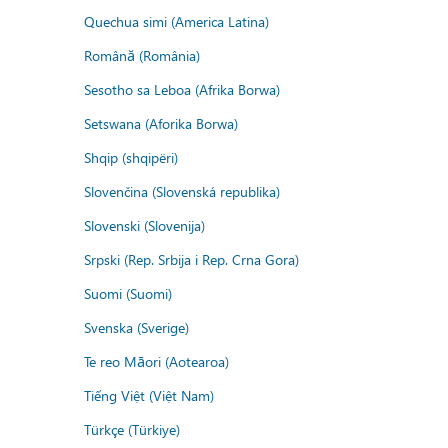
Quechua simi (America Latina)
Română (România)
Sesotho sa Leboa (Afrika Borwa)
Setswana (Aforika Borwa)
Shqip (shqipëri)
Slovenčina (Slovenská republika)
Slovenski (Slovenija)
Srpski (Rep. Srbija i Rep. Crna Gora)
Suomi (Suomi)
Svenska (Sverige)
Te reo Māori (Aotearoa)
Tiếng Việt (Việt Nam)
Türkçe (Türkiye)