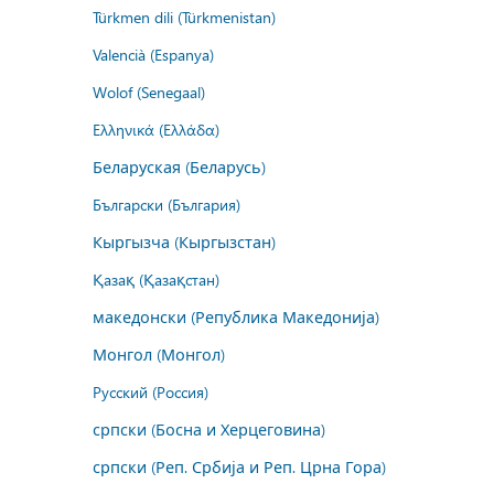
Türkmen dili (Türkmenistan)
Valencià (Espanya)
Wolof (Senegaal)
Ελληνικά (Ελλάδα)
Беларуская (Беларусь)
Български (България)
Кыргызча (Кыргызстан)
Қазақ (Қазақстан)
македонски (Република Македонија)
Монгол (Монгол)
Русский (Россия)
српски (Босна и Херцеговина)
српски (Реп. Србија и Реп. Црна Гора)