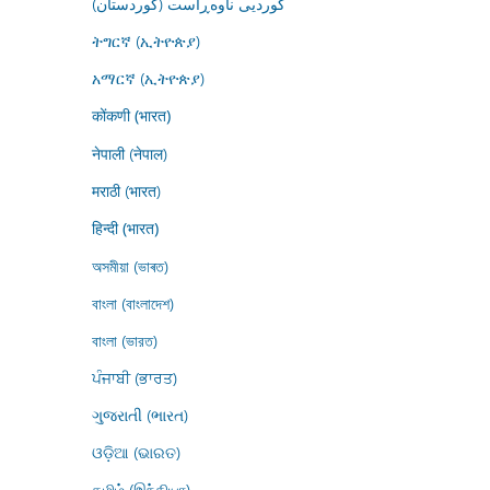
کوردیی ناوەڕاست (کوردستان)
ትግርኛ (ኢትዮጵያ)
አማርኛ (ኢትዮጵያ)
कोंकणी (भारत)
नेपाली (नेपाल)
मराठी (भारत)
हिन्दी (भारत)
অসমীয়া (ভাৰত)
বাংলা (বাংলাদেশ)
বাংলা (ভারত)
ਪੰਜਾਬੀ (ਭਾਰਤ)
ગુજરાતી (ભારત)
ଓଡ଼ିଆ (ଭାରତ)
தமிழ் (இந்தியா)