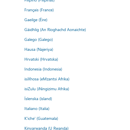
Français (France)
Gaeilge (Éire)
Gàidhlig (An Rìoghachd Aonaichte)
Galego (Galego)
Hausa (Najeriya)
Hrvatski (Hrvatska)
Indonesia (Indonesia)
isiXhosa (eMzantsi Afrika)
isiZulu (iNingizimu Afrika)
Íslenska (ísland)
Italiano (Italia)
K'iche' (Guatemala)
Kinyarwanda (U Rwanda)