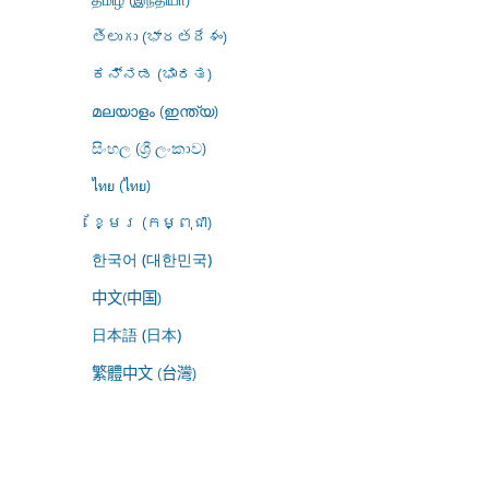
తెలుగు (భారతదేశం)
ಕನ್ನಡ (ಭಾರತ)
മലയാളം (ഇന്ത്യ)
සිංහල (ශ්‍රී ලංකාව)
ไทย (ไทย)
ខ្មែរ (កម្ពុជា)
한국어 (대한민국)
中文(中国)
日本語 (日本)
繁體中文 (台灣)