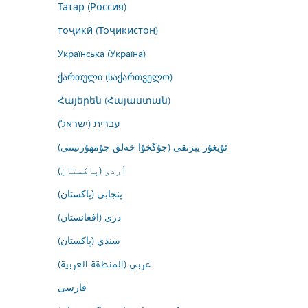
Татар (Россия)
тоҷикӣ (Тоҷикистон)
Українська (Україна)
ქართული (საქართველო)
Հայերեն (Հայաստան)
עברית (ישראל)
ئۇيغۇر يېزىقى (جۇڭخۇا خەلق جۇمھۇرىيىتى)
اُردو (پاکستان)
پنجابی (پاکستان)
درى (افغانستان)
سنڌي (پاکستان)
عربي (المنطقة العربية)
فارسى