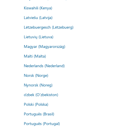
Kiswahili (Kenya)
Latviešu (Latvija)
Lëtzebuergesch (Lëtzebuerg)
Lietuvių (Lietuva)
Magyar (Magyarország)
Malti (Malta)
Nederlands (Nederland)
Norsk (Norge)
Nynorsk (Noreg)
o'zbek (O'zbekiston)
Polski (Polska)
Português (Brasil)
Português (Portugal)