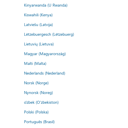
Kinyarwanda (U Rwanda)
Kiswahili (Kenya)
Latviešu (Latvija)
Lëtzebuergesch (Lëtzebuerg)
Lietuvių (Lietuva)
Magyar (Magyarország)
Malti (Malta)
Nederlands (Nederland)
Norsk (Norge)
Nynorsk (Noreg)
o'zbek (O'zbekiston)
Polski (Polska)
Português (Brasil)