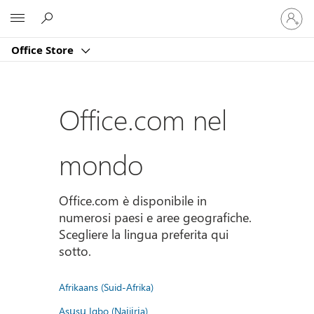
Accedi
Microsoft
con
il
Office Store
tuo
account
Office.com nel
mondo
Office.com è disponibile in
numerosi paesi e aree geografiche.
Scegliere la lingua preferita qui
sotto.
Afrikaans (Suid-Afrika)
Asụsụ Igbo (Naịjịrịa)