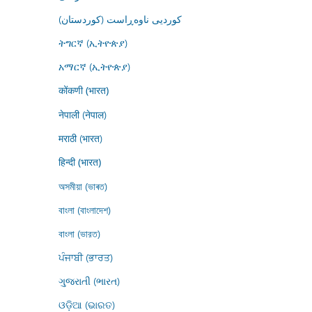
کوردیی ناوەڕاست (کوردستان)
ትግርኛ (ኢትዮጵያ)
አማርኛ (ኢትዮጵያ)
कोंकणी (भारत)
नेपाली (नेपाल)
मराठी (भारत)
हिन्दी (भारत)
অসমীয়া (ভাৰত)
বাংলা (বাংলাদেশ)
বাংলা (ভারত)
ਪੰਜਾਬੀ (ਭਾਰਤ)
ગુજરાતી (ભારત)
ଓଡ଼ିଆ (ଭାରତ)