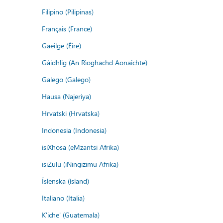
Filipino (Pilipinas)
Français (France)
Gaeilge (Éire)
Gàidhlig (An Rìoghachd Aonaichte)
Galego (Galego)
Hausa (Najeriya)
Hrvatski (Hrvatska)
Indonesia (Indonesia)
isiXhosa (eMzantsi Afrika)
isiZulu (iNingizimu Afrika)
Íslenska (ísland)
Italiano (Italia)
K'iche' (Guatemala)