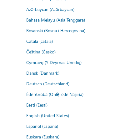
Azərbaycan (Azərbaycan)
Bahasa Melayu (Asia Tenggara)
Bosanski (Bosna i Hercegovina)
Català (català)
Čeština (Česko)
Cymraeg (Y Deyrnas Unedig)
Dansk (Danmark)
Deutsch (Deutschland)
Èdè Yorùbá (Orilẹ̀-èdè Nàìjíríà)
Eesti (Eesti)
English (United States)
Español (España)
Euskara (Euskara)