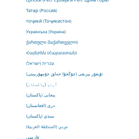
Татар (Россия)
тоҷикӣ (Тоҷикистон)
Українська (Україна)
ქართული (საქართველო)
Հայերեն (Հայաստան)
עברית (ישראל)
ئۇيغۇر يېزىقى (جۇڭخۇا خەلق جۇمھۇرىيىتى)
اُردو (پاکستان)
پنجابی (پاکستان)
درى (افغانستان)
سنڌي (پاکستان)
عربي (المنطقة العربية)
فارسى