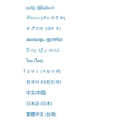
தமிழ் (இந்தியா)
తెలుగు (భారతదేశం)
ಕನ್ನಡ (ಭಾರತ)
മലയാളം (ഇന്ത്യ)
සිංහල (ශ්‍රී ලංකාව)
ไทย (ไทย)
ខ្មែរ (កម្ពុជា)
한국어 (대한민국)
中文(中国)
日本語 (日本)
繁體中文 (台灣)