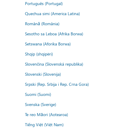
Português (Portugal)
Quechua simi (America Latina)
Română (România)
Sesotho sa Leboa (Afrika Borwa)
Setswana (Aforika Borwa)
Shqip (shqipëri)
Slovenčina (Slovenská republika)
Slovenski (Slovenija)
Srpski (Rep. Srbija i Rep. Crna Gora)
Suomi (Suomi)
Svenska (Sverige)
Te reo Māori (Aotearoa)
Tiếng Việt (Việt Nam)