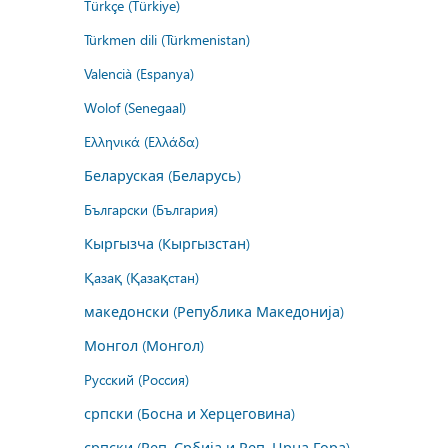
Türkçe (Türkiye)
Türkmen dili (Türkmenistan)
Valencià (Espanya)
Wolof (Senegaal)
Ελληνικά (Ελλάδα)
Беларуская (Беларусь)
Български (България)
Кыргызча (Кыргызстан)
Қазақ (Қазақстан)
македонски (Република Македонија)
Монгол (Монгол)
Русский (Россия)
српски (Босна и Херцеговина)
српски (Реп. Србија и Реп. Црна Гора)