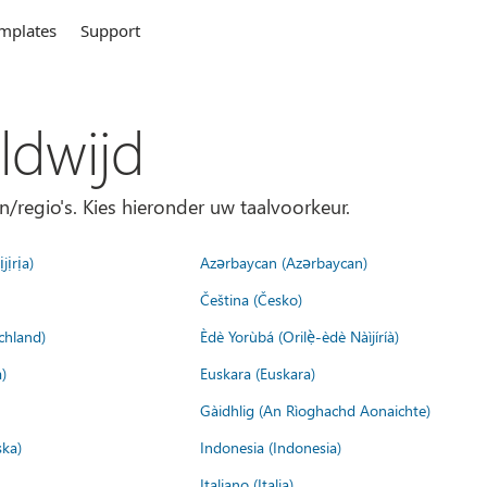
mplates
Support
ldwijd
n/regio's. Kies hieronder uw taalvoorkeur.
jịrịa)
Azərbaycan (Azərbaycan)
Čeština (Česko)
chland)
Èdè Yorùbá (Orilẹ̀-èdè Nàìjíríà)
)
Euskara (Euskara)
Gàidhlig (An Rìoghachd Aonaichte)
ska)
Indonesia (Indonesia)
Italiano (Italia)