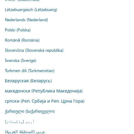
Lëtzebuergesch (Lëtzebuerg)
Nederlands (Nederland)
Polski (Polska)
Română (România)
Slovenčina (Slovenská republika)
Svenska (Sverige)
Türkmen dili (Türkmenistan)
Беларуская (Беларусь)
македонски (Република Македонија)
српски (Реп. Србија и Реп. Црна Гора)
ქართული (საქართველო)
اُردو (پاکستان)
عربي (المنطقة العربية)