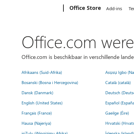
Microsoft
Office Store
Add-ins
Te
Office.com were
Office.com is beschikbaar in verschillende lande
Afrikaans (Suid-Afrika)
Asụsụ Igbo (Naị
Bosanski (Bosna i Hercegovina)
Català (català)
Dansk (Danmark)
Deutsch (Deuts
English (United States)
Español (España
Français (France)
Gaeilge (Éire)
Hausa (Najeriya)
Hrvatski (Hrvat
isiZulu (iNingizimu Afrika)
Íslenska (ísland)