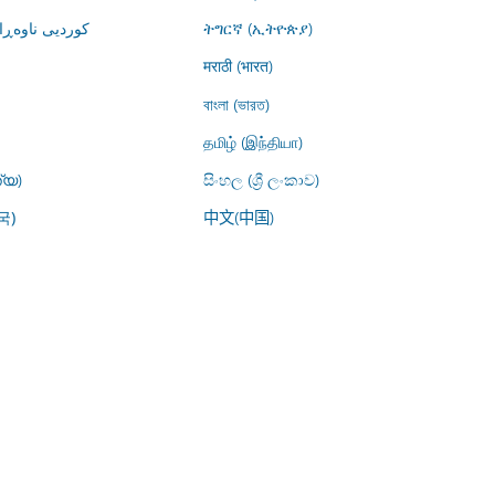
کوردیی ناوە)
ትግርኛ (ኢትዮጵያ)
मराठी (भारत)
বাংলা (ভারত)
தமிழ் (இந்தியா)
്യ)
සිංහල (ශ්‍රී ලංකාව)
中文(中国)
국)