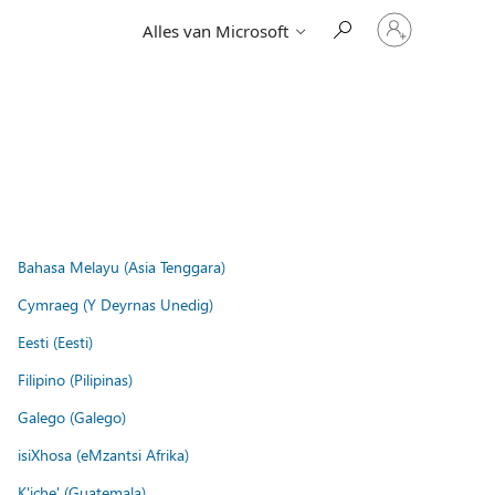
Meld
Alles van Microsoft
je
aan
bij
je
account
Bahasa Melayu (Asia Tenggara)
Cymraeg (Y Deyrnas Unedig)
Eesti (Eesti)
Filipino (Pilipinas)
Galego (Galego)
isiXhosa (eMzantsi Afrika)
K'iche' (Guatemala)