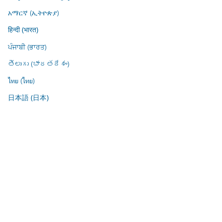
አማርኛ (ኢትዮጵያ)
हिन्दी (भारत)
ਪੰਜਾਬੀ (ਭਾਰਤ)
తెలుగు (భారతదేశం)
ไทย (ไทย)
日本語 (日本)