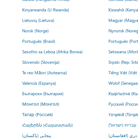
Kinyarwanda (U Rwanda)
Kiswahili (Kenya
Lietuvių (Lietuva)
Magyar (Magya
Norsk (Norge)
Nynorsk (Noreg
Português (Brasil)
Português (Port
Sesotho sa Leboa (Afrika Borwa)
Setswana (Afor
Slovenski (Slovenija)
Srpski (Rep. Srb
Te reo Māori (Aotearoa)
Tiếng Việt (Việ
Valencià (Espanya)
Wolof (Senegaal
Български (България)
Кыргызча (Кы
Монгол (Монгол)
Русский (Росси
Татар (Россия)
тоҷикӣ (Тоҷи
Հայերեն (Հայաստան)
עברית (ישראל)
درى (افغانستان)
پنجابی (پاکستان)