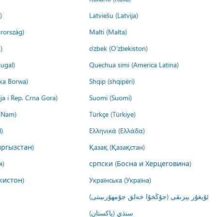
)
Latviešu (Latvija)
rország)
Malti (Malta)
)
o'zbek (O'zbekiston)
ugal)
Quechua simi (America Latina)
ika Borwa)
Shqip (shqipëri)
ija i Rep. Crna Gora)
Suomi (Suomi)
t Nam)
Türkçe (Türkiye)
)
Ελληνικά (Ελλάδα)
ргызстан)
Қазақ (Қазақстан)
я)
српски (Босна и Херцеговина)
кистон)
Українська (Україна)
ئۇيغۇر يېزىقى (جۇڭخۇا خەلق جۇمھۇرىيىتى)
سنڌي (پاکستان)