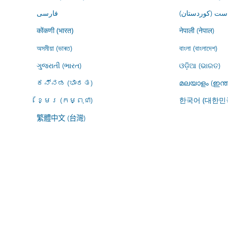
ڕاست (کوردستان
فارسى
नेपाली (नेपाल)
कोंकणी (भारत)
অসমীয়া (ভাৰত)
বাংলা (বাংলাদেশ)
ગુજરાતી (ભારત)
ଓଡ଼ିଆ (ଭାରତ)
ಕನ್ನಡ (ಭಾರತ)
മലയാളം (ഇന്ത
ខ្មែរ (កម្ពុជា)
한국어 (대한민
繁體中文 (台灣)