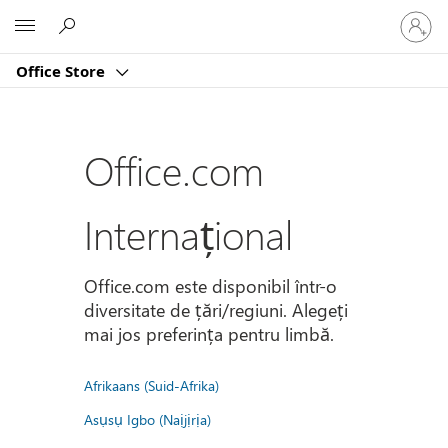
Conectaț
Microsoft
vă
la
Office Store
contul
dvs.
Office.com
Internațional
Office.com este disponibil într-o
diversitate de țări/regiuni. Alegeți
mai jos preferința pentru limbă.
Afrikaans (Suid-Afrika)
Asụsụ Igbo (Naịjịrịa)