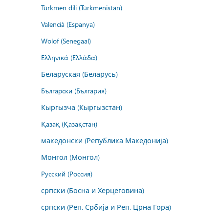
Türkmen dili (Türkmenistan)
Valencià (Espanya)
Wolof (Senegaal)
Ελληνικά (Ελλάδα)
Беларуская (Беларусь)
Български (България)
Кыргызча (Кыргызстан)
Қазақ (Қазақстан)
македонски (Република Македонија)
Монгол (Монгол)
Русский (Россия)
српски (Босна и Херцеговина)
српски (Реп. Србија и Реп. Црна Гора)