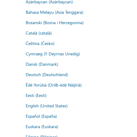
Azərbaycan (Azərbaycan)
Bahasa Melayu (Asia Tenggara)
Bosanski (Bosna i Hercegovina)
Català (català)
Čeština (Česko)
Cymraeg (Y Deyrnas Unedig)
Dansk (Danmark)
Deutsch (Deutschland)
Èdè Yorùbá (Orilẹ̀-èdè Nàìjíríà)
Eesti (Eesti)
English (United States)
Español (España)
Euskara (Euskara)
Filipino (Pilipinas)