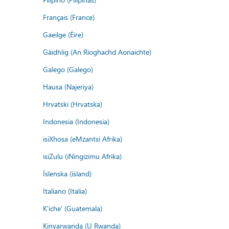
Français (France)
Gaeilge (Éire)
Gàidhlig (An Rìoghachd Aonaichte)
Galego (Galego)
Hausa (Najeriya)
Hrvatski (Hrvatska)
Indonesia (Indonesia)
isiXhosa (eMzantsi Afrika)
isiZulu (iNingizimu Afrika)
Íslenska (ísland)
Italiano (Italia)
K'iche' (Guatemala)
Kinyarwanda (U Rwanda)