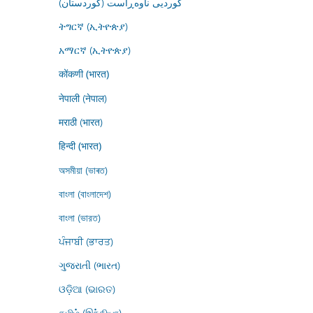
کوردیی ناوەڕاست (کوردستان)
ትግርኛ (ኢትዮጵያ)
አማርኛ (ኢትዮጵያ)
कोंकणी (भारत)
नेपाली (नेपाल)
मराठी (भारत)
हिन्दी (भारत)
অসমীয়া (ভাৰত)
বাংলা (বাংলাদেশ)
বাংলা (ভারত)
ਪੰਜਾਬੀ (ਭਾਰਤ)
ગુજરાતી (ભારત)
ଓଡ଼ିଆ (ଭାରତ)
தமிழ் (இந்தியா)