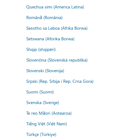
Quechua simi (America Latina)
Română (România)
Sesotho sa Leboa (Afrika Borwa)
Setswana (Aforika Borwa)
Shqip (shqipëri)
Slovenčina (Slovenská republika)
Slovenski (Slovenija)
Srpski (Rep. Srbija i Rep. Crna Gora)
Suomi (Suomi)
Svenska (Sverige)
Te reo Māori (Aotearoa)
Tiếng Việt (Việt Nam)
Türkçe (Türkiye)