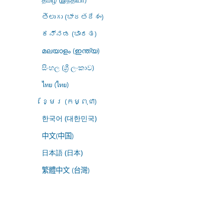
తెలుగు (భారతదేశం)
ಕನ್ನಡ (ಭಾರತ)
മലയാളം (ഇന്ത്യ)
සිංහල (ශ්‍රී ලංකාව)
ไทย (ไทย)
ខ្មែរ (កម្ពុជា)
한국어 (대한민국)
中文(中国)
日本語 (日本)
繁體中文 (台灣)