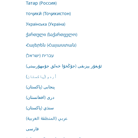
Татар (Россия)
тоҷикӣ (Тоҷикистон)
Українська (Україна)
ქართული (საქართველო)
Հայերեն (Հայաստան)
עברית (ישראל)
ئۇيغۇر يېزىقى (جۇڭخۇا خەلق جۇمھۇرىيىتى)
اُردو (پاکستان)
پنجابی (پاکستان)
درى (افغانستان)
سنڌي (پاکستان)
عربي (المنطقة العربية)
فارسى