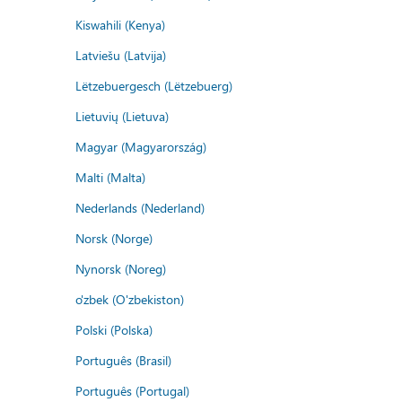
Kiswahili (Kenya)
Latviešu (Latvija)
Lëtzebuergesch (Lëtzebuerg)
Lietuvių (Lietuva)
Magyar (Magyarország)
Malti (Malta)
Nederlands (Nederland)
Norsk (Norge)
Nynorsk (Noreg)
o'zbek (O'zbekiston)
Polski (Polska)
Português (Brasil)
Português (Portugal)