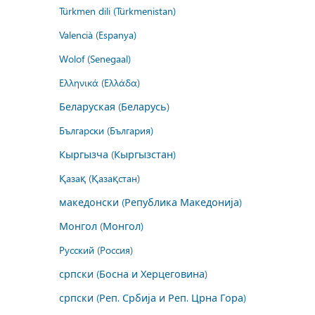
Türkmen dili (Türkmenistan)
Valencià (Espanya)
Wolof (Senegaal)
Ελληνικά (Ελλάδα)
Беларуская (Беларусь)
Български (България)
Кыргызча (Кыргызстан)
Қазақ (Қазақстан)
македонски (Република Македонија)
Монгол (Монгол)
Русский (Россия)
српски (Босна и Херцеговина)
српски (Реп. Србија и Реп. Црна Гора)