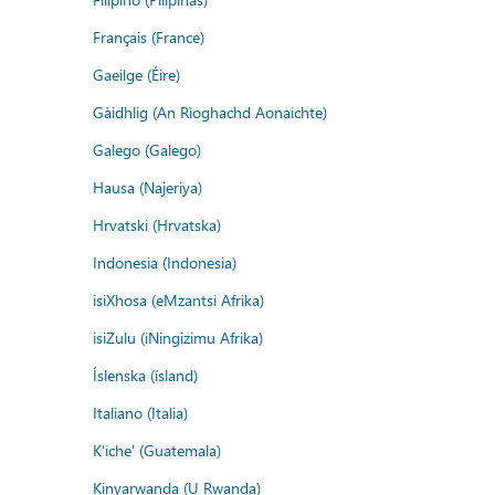
Français (France)
Gaeilge (Éire)
Gàidhlig (An Rìoghachd Aonaichte)
Galego (Galego)
Hausa (Najeriya)
Hrvatski (Hrvatska)
Indonesia (Indonesia)
isiXhosa (eMzantsi Afrika)
isiZulu (iNingizimu Afrika)
Íslenska (ísland)
Italiano (Italia)
K'iche' (Guatemala)
Kinyarwanda (U Rwanda)