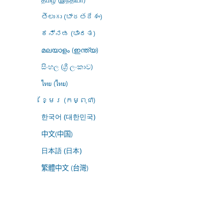
తెలుగు (భారతదేశం)
ಕನ್ನಡ (ಭಾರತ)
മലയാളം (ഇന്ത്യ)
සිංහල (ශ්‍රී ලංකාව)
ไทย (ไทย)
ខ្មែរ (កម្ពុជា)
한국어 (대한민국)
中文(中国)
日本語 (日本)
繁體中文 (台灣)