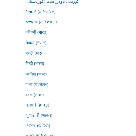
کوردیی ناوەڕاست (کوردستان)
ትግርኛ (ኢትዮጵያ)
አማርኛ (ኢትዮጵያ)
कोंकणी (भारत)
नेपाली (नेपाल)
मराठी (भारत)
हिन्दी (भारत)
অসমীয়া (ভাৰত)
বাংলা (বাংলাদেশ)
বাংলা (ভারত)
ਪੰਜਾਬੀ (ਭਾਰਤ)
ગુજરાતી (ભારત)
ଓଡ଼ିଆ (ଭାରତ)
தமிழ் (இந்தியா)