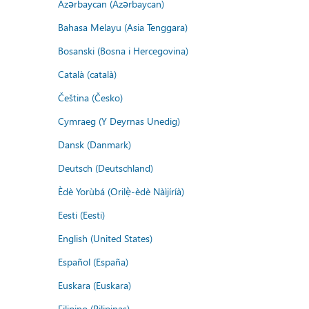
Azərbaycan (Azərbaycan)
Bahasa Melayu (Asia Tenggara)
Bosanski (Bosna i Hercegovina)
Català (català)
Čeština (Česko)
Cymraeg (Y Deyrnas Unedig)
Dansk (Danmark)
Deutsch (Deutschland)
Èdè Yorùbá (Orilẹ̀-èdè Nàìjíríà)
Eesti (Eesti)
English (United States)
Español (España)
Euskara (Euskara)
Filipino (Pilipinas)