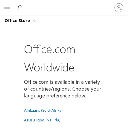
Sign
Microsoft
in
to
Office Store
your
account
Office.com
Worldwide
Office.com is available in a variety
of countries/regions. Choose your
language preference below.
Afrikaans (Suid-Afrika)
Asụsụ Igbo (Naịjịrịa)