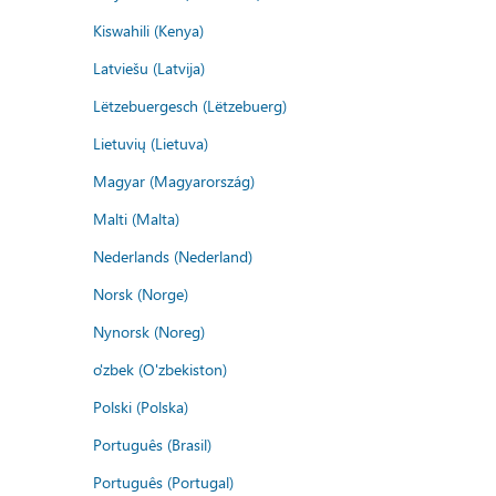
Kiswahili (Kenya)
Latviešu (Latvija)
Lëtzebuergesch (Lëtzebuerg)
Lietuvių (Lietuva)
Magyar (Magyarország)
Malti (Malta)
Nederlands (Nederland)
Norsk (Norge)
Nynorsk (Noreg)
o'zbek (O'zbekiston)
Polski (Polska)
Português (Brasil)
Português (Portugal)