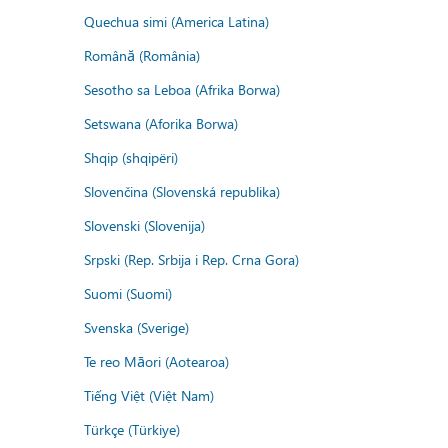
Quechua simi (America Latina)
Română (România)
Sesotho sa Leboa (Afrika Borwa)
Setswana (Aforika Borwa)
Shqip (shqipëri)
Slovenčina (Slovenská republika)
Slovenski (Slovenija)
Srpski (Rep. Srbija i Rep. Crna Gora)
Suomi (Suomi)
Svenska (Sverige)
Te reo Māori (Aotearoa)
Tiếng Việt (Việt Nam)
Türkçe (Türkiye)