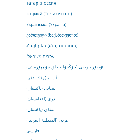
Татар (Россия)
тоҷикӣ (Тоҷикистон)
Українська (Україна)
ქართული (საქართველო)
Հայերեն (Հայաստան)
עברית (ישראל)
ئۇيغۇر يېزىقى (جۇڭخۇا خەلق جۇمھۇرىيىتى)
اُردو (پاکستان)
پنجابی (پاکستان)
درى (افغانستان)
سنڌي (پاکستان)
عربي (المنطقة العربية)
فارسى