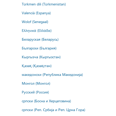
Türkmen dili (Türkmenistan)
Valencià (Espanya)
Wolof (Senegaal)
Ελληνικά (Ελλάδα)
Беларуская (Беларусь)
Български (България)
Кыргызча (Кыргызстан)
Қазақ (Қазақстан)
македонски (Република Македонија)
Монгол (Монгол)
Русский (Россия)
српски (Босна и Херцеговина)
српски (Реп. Србија и Реп. Црна Гора)