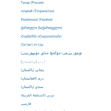
Татар (Россия)
тоҷикӣ (Тоҷикистон)
Українська (Україна)
ქართული (საქართველო)
Հայերեն (Հայաստան)
עברית (ישראל)
ئۇيغۇر يېزىقى (جۇڭخۇا خەلق جۇمھۇرىيىتى)
اُردو (پاکستان)
پنجابی (پاکستان)
درى (افغانستان)
سنڌي (پاکستان)
عربي (المنطقة العربية)
فارسى