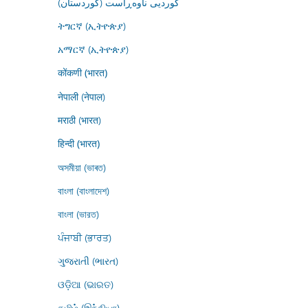
کوردیی ناوەڕاست (کوردستان)
ትግርኛ (ኢትዮጵያ)
አማርኛ (ኢትዮጵያ)
कोंकणी (भारत)
नेपाली (नेपाल)
मराठी (भारत)
हिन्दी (भारत)
অসমীয়া (ভাৰত)
বাংলা (বাংলাদেশ)
বাংলা (ভারত)
ਪੰਜਾਬੀ (ਭਾਰਤ)
ગુજરાતી (ભારત)
ଓଡ଼ିଆ (ଭାରତ)
தமிழ் (இந்தியா)