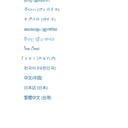
తెలుగు (భారతదేశం)
ಕನ್ನಡ (ಭಾರತ)
മലയാളം (ഇന്ത്യ)
සිංහල (ශ්‍රී ලංකාව)
ไทย (ไทย)
ខ្មែរ (កម្ពុជា)
한국어 (대한민국)
中文(中国)
日本語 (日本)
繁體中文 (台灣)