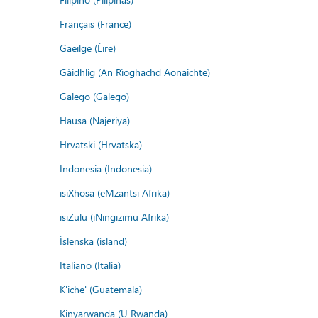
Français (France)
Gaeilge (Éire)
Gàidhlig (An Rìoghachd Aonaichte)
Galego (Galego)
Hausa (Najeriya)
Hrvatski (Hrvatska)
Indonesia (Indonesia)
isiXhosa (eMzantsi Afrika)
isiZulu (iNingizimu Afrika)
Íslenska (ísland)
Italiano (Italia)
K'iche' (Guatemala)
Kinyarwanda (U Rwanda)