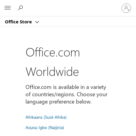
Sign
Microsoft
in
to
Office Store
your
account
Office.com
Worldwide
Office.com is available in a variety
of countries/regions. Choose your
language preference below.
Afrikaans (Suid-Afrika)
Asụsụ Igbo (Naịjịrịa)