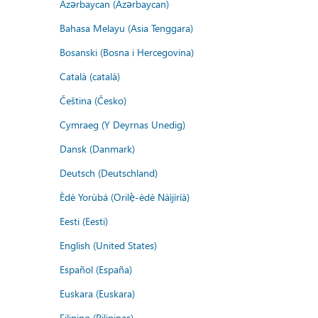
Azərbaycan (Azərbaycan)
Bahasa Melayu (Asia Tenggara)
Bosanski (Bosna i Hercegovina)
Català (català)
Čeština (Česko)
Cymraeg (Y Deyrnas Unedig)
Dansk (Danmark)
Deutsch (Deutschland)
Èdè Yorùbá (Orilẹ̀-èdè Nàìjíríà)
Eesti (Eesti)
English (United States)
Español (España)
Euskara (Euskara)
Filipino (Pilipinas)