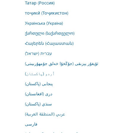
Татар (Россия)
тоҷикӣ (Тоҷикистон)
Українська (Україна)
ქართული (საქართველო)
Հայերեն (Հայաստան)
עברית (ישראל)
ئۇيغۇر يېزىقى (جۇڭخۇا خەلق جۇمھۇرىيىتى)
اُردو (پاکستان)
پنجابی (پاکستان)
درى (افغانستان)
سنڌي (پاکستان)
عربي (المنطقة العربية)
فارسى