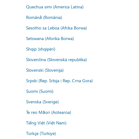
Quechua simi (America Latina)
Română (România)
Sesotho sa Leboa (Afrika Borwa)
Setswana (Aforika Borwa)
Shqip (shqipëri)
Slovenčina (Slovenská republika)
Slovenski (Slovenija)
Srpski (Rep. Srbija i Rep. Crna Gora)
Suomi (Suomi)
Svenska (Sverige)
Te reo Māori (Aotearoa)
Tiếng Việt (Việt Nam)
Türkçe (Türkiye)