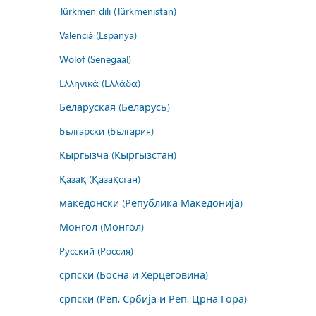
Türkmen dili (Türkmenistan)
Valencià (Espanya)
Wolof (Senegaal)
Ελληνικά (Ελλάδα)
Беларуская (Беларусь)
Български (България)
Кыргызча (Кыргызстан)
Қазақ (Қазақстан)
македонски (Република Македонија)
Монгол (Монгол)
Русский (Россия)
српски (Босна и Херцеговина)
српски (Реп. Србија и Реп. Црна Гора)