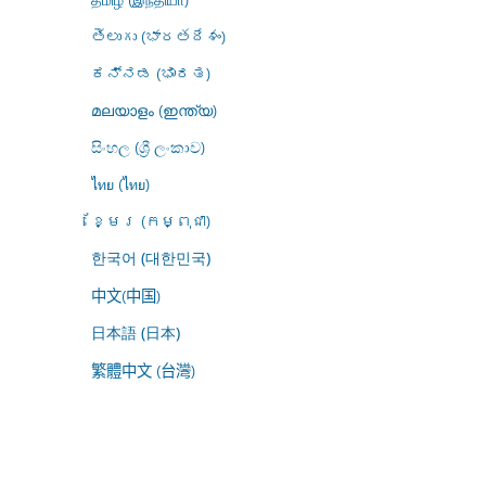
తెలుగు (భారతదేశం)
ಕನ್ನಡ (ಭಾರತ)
മലയാളം (ഇന്ത്യ)
සිංහල (ශ්‍රී ලංකාව)
ไทย (ไทย)
ខ្មែរ (កម្ពុជា)
한국어 (대한민국)
中文(中国)
日本語 (日本)
繁體中文 (台灣)