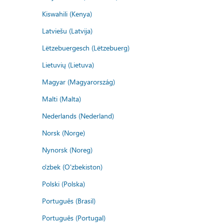
Kiswahili (Kenya)
Latviešu (Latvija)
Lëtzebuergesch (Lëtzebuerg)
Lietuvių (Lietuva)
Magyar (Magyarország)
Malti (Malta)
Nederlands (Nederland)
Norsk (Norge)
Nynorsk (Noreg)
o'zbek (O'zbekiston)
Polski (Polska)
Português (Brasil)
Português (Portugal)