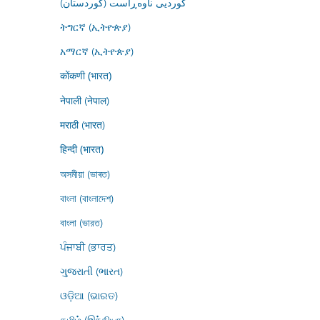
کوردیی ناوەڕاست (کوردستان)
ትግርኛ (ኢትዮጵያ)
አማርኛ (ኢትዮጵያ)
कोंकणी (भारत)
नेपाली (नेपाल)
मराठी (भारत)
हिन्दी (भारत)
অসমীয়া (ভাৰত)
বাংলা (বাংলাদেশ)
বাংলা (ভারত)
ਪੰਜਾਬੀ (ਭਾਰਤ)
ગુજરાતી (ભારત)
ଓଡ଼ିଆ (ଭାରତ)
தமிழ் (இந்தியா)