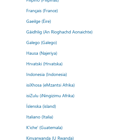
Français (France)
Gaeilge (Éire)
Gàidhlig (An Rìoghachd Aonaichte)
Galego (Galego)
Hausa (Najeriya)
Hrvatski (Hrvatska)
Indonesia (Indonesia)
isiXhosa (eMzantsi Afrika)
isiZulu (iNingizimu Afrika)
Íslenska (ísland)
Italiano (Italia)
K'iche' (Guatemala)
Kinyarwanda (U Rwanda)