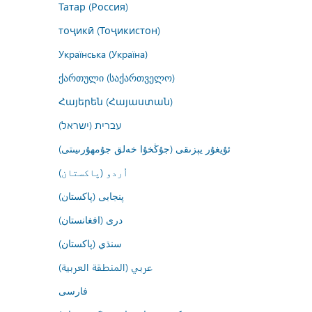
Татар (Россия)
тоҷикӣ (Тоҷикистон)
Українська (Україна)
ქართული (საქართველო)
Հայերեն (Հայաստան)
עברית (ישראל)
ئۇيغۇر يېزىقى (جۇڭخۇا خەلق جۇمھۇرىيىتى)
اُردو (پاکستان)
پنجابی (پاکستان)
درى (افغانستان)
سنڌي (پاکستان)
عربي (المنطقة العربية)
فارسى