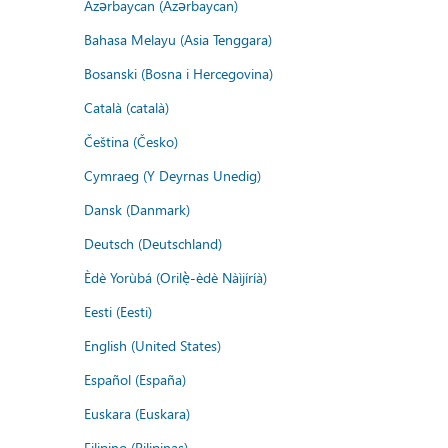
Azərbaycan (Azərbaycan)
Bahasa Melayu (Asia Tenggara)
Bosanski (Bosna i Hercegovina)
Català (català)
Čeština (Česko)
Cymraeg (Y Deyrnas Unedig)
Dansk (Danmark)
Deutsch (Deutschland)
Èdè Yorùbá (Orilẹ̀-èdè Nàìjíríà)
Eesti (Eesti)
English (United States)
Español (España)
Euskara (Euskara)
Filipino (Pilipinas)