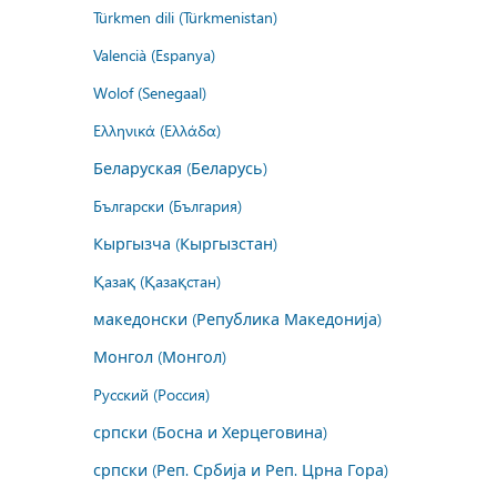
Türkmen dili (Türkmenistan)
Valencià (Espanya)
Wolof (Senegaal)
Ελληνικά (Ελλάδα)
Беларуская (Беларусь)
Български (България)
Кыргызча (Кыргызстан)
Қазақ (Қазақстан)
македонски (Република Македонија)
Монгол (Монгол)
Русский (Россия)
српски (Босна и Херцеговина)
српски (Реп. Србија и Реп. Црна Гора)