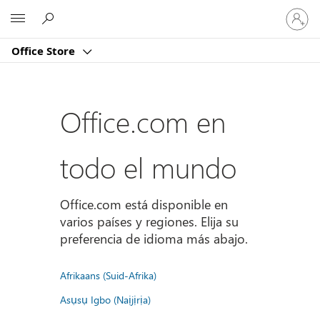
Iniciar
Microsoft
sesión
en
Office Store
tu
cuenta
Office.com en
todo el mundo
Office.com está disponible en
varios países y regiones. Elija su
preferencia de idioma más abajo.
Afrikaans (Suid-Afrika)
Asụsụ Igbo (Naịjịrịa)