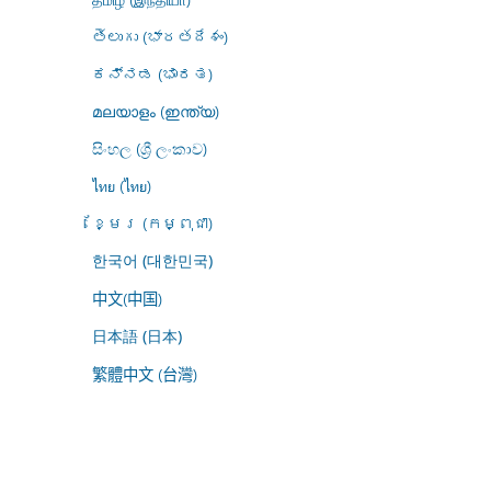
తెలుగు (భారతదేశం)
ಕನ್ನಡ (ಭಾರತ)
മലയാളം (ഇന്ത്യ)
සිංහල (ශ්‍රී ලංකාව)
ไทย (ไทย)
ខ្មែរ (កម្ពុជា)
한국어 (대한민국)
中文(中国)
日本語 (日本)
繁體中文 (台灣)