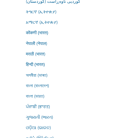
کوردیی ناوەڕاست (کوردستان)
ትግርኛ (ኢትዮጵያ)
አማርኛ (ኢትዮጵያ)
कोंकणी (भारत)
नेपाली (नेपाल)
मराठी (भारत)
हिन्दी (भारत)
অসমীয়া (ভাৰত)
বাংলা (বাংলাদেশ)
বাংলা (ভারত)
ਪੰਜਾਬੀ (ਭਾਰਤ)
ગુજરાતી (ભારત)
ଓଡ଼ିଆ (ଭାରତ)
தமிழ் (இந்தியா)