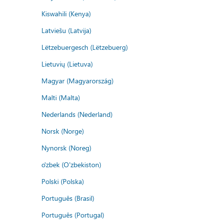
Kiswahili (Kenya)
Latviešu (Latvija)
Lëtzebuergesch (Lëtzebuerg)
Lietuvių (Lietuva)
Magyar (Magyarország)
Malti (Malta)
Nederlands (Nederland)
Norsk (Norge)
Nynorsk (Noreg)
o'zbek (O'zbekiston)
Polski (Polska)
Português (Brasil)
Português (Portugal)