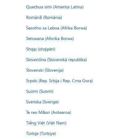
Quechua simi (America Latina)
Română (România)
Sesotho sa Leboa (Afrika Borwa)
Setswana (Aforika Borwa)
Shqip (shqipëri)
Slovenčina (Slovenská republika)
Slovenski (Slovenija)
Srpski (Rep. Srbija i Rep. Crna Gora)
Suomi (Suomi)
Svenska (Sverige)
Te reo Māori (Aotearoa)
Tiếng Việt (Việt Nam)
Türkçe (Türkiye)