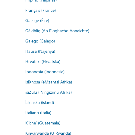
Français (France)
Gaeilge (Éire)
Gàidhlig (An Rìoghachd Aonaichte)
Galego (Galego)
Hausa (Najeriya)
Hrvatski (Hrvatska)
Indonesia (Indonesia)
isiXhosa (eMzantsi Afrika)
isiZulu (iNingizimu Afrika)
Íslenska (ísland)
Italiano (Italia)
K'iche' (Guatemala)
Kinyarwanda (U Rwanda)