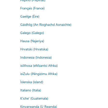
Français (France)
Gaeilge (Éire)
Gàidhlig (An Rìoghachd Aonaichte)
Galego (Galego)
Hausa (Najeriya)
Hrvatski (Hrvatska)
Indonesia (Indonesia)
isiXhosa (eMzantsi Afrika)
isiZulu (iNingizimu Afrika)
Íslenska (ísland)
Italiano (Italia)
K'iche' (Guatemala)
Kinyarwanda (U Rwanda)