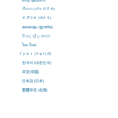
తెలుగు (భారతదేశం)
ಕನ್ನಡ (ಭಾರತ)
മലയാളം (ഇന്ത്യ)
සිංහල (ශ්‍රී ලංකාව)
ไทย (ไทย)
ខ្មែរ (កម្ពុជា)
한국어 (대한민국)
中文(中国)
日本語 (日本)
繁體中文 (台灣)