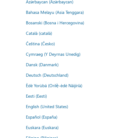
Azərbaycan (Azərbaycan)
Bahasa Melayu (Asia Tenggara)
Bosanski (Bosna i Hercegovina)
Català (català)
Čeština (Česko)
Cymraeg (Y Deyrnas Unedig)
Dansk (Danmark)
Deutsch (Deutschland)
Èdè Yorùbá (Orilẹ̀-èdè Nàìjíríà)
Eesti (Eesti)
English (United States)
Español (España)
Euskara (Euskara)
Filipino (Pilipinas)