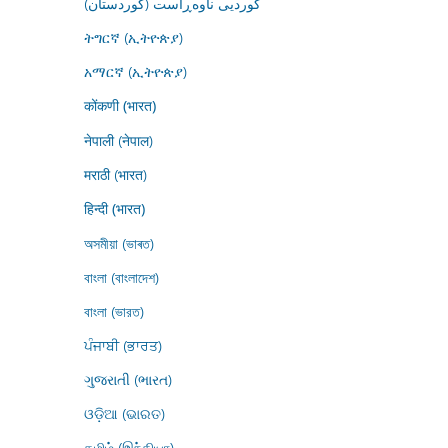
کوردیی ناوەڕاست (کوردستان)
ትግርኛ (ኢትዮጵያ)
አማርኛ (ኢትዮጵያ)
कोंकणी (भारत)
नेपाली (नेपाल)
मराठी (भारत)
हिन्दी (भारत)
অসমীয়া (ভাৰত)
বাংলা (বাংলাদেশ)
বাংলা (ভারত)
ਪੰਜਾਬੀ (ਭਾਰਤ)
ગુજરાતી (ભારત)
ଓଡ଼ିଆ (ଭାରତ)
தமிழ் (இந்தியா)