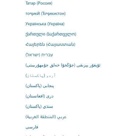
Татар (Россия)
тоҷикӣ (Тоҷикистон)
Українська (Україна)
ქართული (საქართველო)
Հայերեն (Հայաստան)
עברית (ישראל)
ئۇيغۇر يېزىقى (جۇڭخۇا خەلق جۇمھۇرىيىتى)
اُردو (پاکستان)
پنجابی (پاکستان)
درى (افغانستان)
سنڌي (پاکستان)
عربي (المنطقة العربية)
فارسى