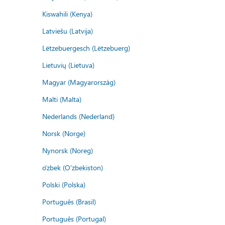
Kiswahili (Kenya)
Latviešu (Latvija)
Lëtzebuergesch (Lëtzebuerg)
Lietuvių (Lietuva)
Magyar (Magyarország)
Malti (Malta)
Nederlands (Nederland)
Norsk (Norge)
Nynorsk (Noreg)
o'zbek (O'zbekiston)
Polski (Polska)
Português (Brasil)
Português (Portugal)