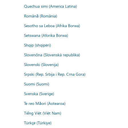
Quechua simi (America Latina)
Română (România)
Sesotho sa Leboa (Afrika Borwa)
Setswana (Aforika Borwa)
Shqip (shqipëri)
Slovenčina (Slovenská republika)
Slovenski (Slovenija)
Srpski (Rep. Srbija i Rep. Crna Gora)
Suomi (Suomi)
Svenska (Sverige)
Te reo Māori (Aotearoa)
Tiếng Việt (Việt Nam)
Türkçe (Türkiye)