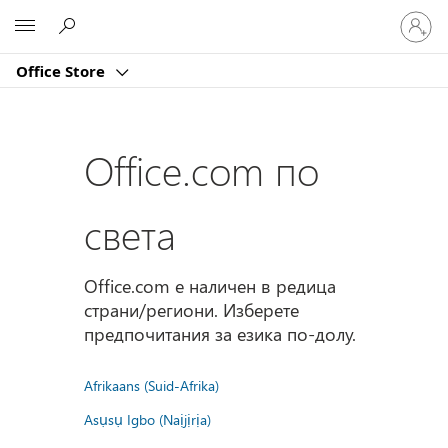
Влезте
Microsoft
във
вашия
Office Store
акаунт
Office.com по
света
Office.com е наличен в редица
страни/региони. Изберете
предпочитания за езика по-долу.
Afrikaans (Suid-Afrika)
Asụsụ Igbo (Naịjịrịa)